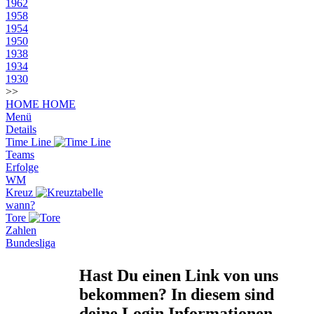
1962
1958
1954
1950
1938
1934
1930
>>
HOME
HOME
Menü
Details
Time Line
Teams
Erfolge
WM
Kreuz
wann?
Tore
Zahlen
Bundesliga
Hast Du einen Link von uns
bekommen? In diesem sind
deine Login Informationen