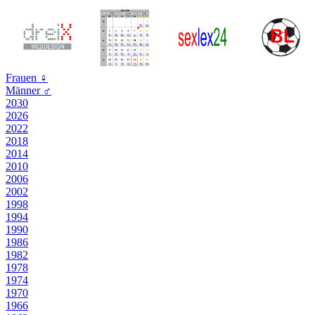
Frauen
♀
Männer
♂
2030
2026
2022
2018
2014
2010
2006
2002
1998
1994
1990
1986
1982
1978
1974
1970
1966