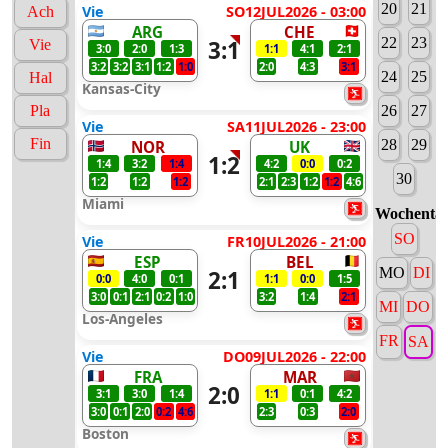
20
21
Vie
SO12JUL2026 - 03:00
Ach
ARG
CHE
22
23
3:1
Vie
3:0
2:0
1:3
1:1
4:1
2:1
3:2
3:2
3:1
1:2
1:0
2:0
4:3
3:1
24
25
Hal
Kansas-City
Pla
26
27
Vie
SA11JUL2026 - 23:00
Fin
28
29
NOR
UK
1:2
1:4
3:2
1:4
4:2
0:0
0:2
30
1:2
1:2
1:2
2:1
2:3
1:2
1:2
4:6
Miami
Wochenta
SO
Vie
FR10JUL2026 - 21:00
ESP
BEL
MO
DI
2:1
0:0
4:0
0:1
1:1
0:0
1:5
3:0
0:1
2:1
0:2
1:0
3:2
1:4
2:1
MI
DO
Los-Angeles
FR
SA
Vie
DO09JUL2026 - 22:00
FRA
MAR
2:0
3:1
3:0
1:4
1:1
0:1
4:2
3:0
0:1
2:0
0:2
4:6
2:3
0:3
2:0
Boston