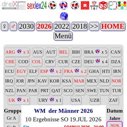
♀
♂
2030
2026
2022
2018
>>
HOME
Menü
ARG
x 3
AUS
AUT
BEL
BIH
BRA
x 5
CAN
CHE
COD
COL
CRV
CUR
CZE
DEU
x 4
DZA
ECU
EGY
ELF
ESP
x 2
FRA
x 2
GHA
HTI
IRN
IRQ
JOR
JPN
KAV
KOR
KSA
MAR
MEX
NLD
NOR
NZL
PAN
PAR
PRT
QAT
SCO
SEN
SWE
TUN
TUR
UK
x 1
URY
x 1
USA
UZB
ZAF
WM
der Männer 2026
Gruppen
Datum
Gr A
10 Ergebnisse SO 19.JUL 2026
Jahre
2026
Fin
SO19JUL2026 - 21:00