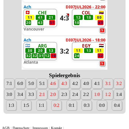
Ach
DI07JUL2026 - 22:00
CHE
COL
4:3
1:1
4:1
2:1
1:3
1:0
0:0
2:0
4:3
3:1
1:0
4:3
Vancouver
Ach
DI07JUL2026 - 18:00
ARG
EGY
3:2
3:0
2:0
1:3
1:1
1:3
1:1
3:2
3:2
3:1
1:2
1:0
2:4
3:2
Atlanta
Spielergebnis
7:1
6:0
5:0
5:1
4:6
4:3
4:2
4:0
4:1
3:1
3:2
3:0
3:4
3:3
2:1
2:0
2:3
2:4
2:2
1:0
1:2
1:4
1:3
1:5
1:1
0:2
0:1
0:3
0:0
0:4
AGB
Datenschutz
Impressum
Kontakt