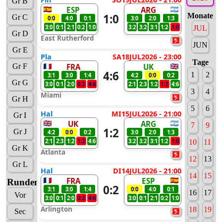
Gr B
ESP
ARG
1:0
Monate
Gr C
0:0
4:0
0:1
3:0
2:0
1:3
3:0
0:1
2:1
0:2
1:0
3:2
3:2
3:1
1:2
1:0
JUL
Gr D
East Rutherford
JUN
Gr E
Pla
SA18JUL2026 - 23:00
Tage
Gr F
FRA
UK
4:6
1
2
3:1
3:0
1:4
4:2
0:0
0:2
Gr G
3:0
0:1
2:0
0:2
4:6
2:1
2:3
1:2
1:2
4:6
3
4
Miami
Gr H
5
6
Hal
MI15JUL2026 - 21:00
Gr I
UK
ARG
7
9
1:2
Gr J
4:2
0:0
0:2
3:0
2:0
1:3
2:1
2:3
1:2
1:2
4:6
3:2
3:2
3:1
1:2
1:0
10
11
Gr K
Atlanta
12
13
Gr L
Hal
DI14JUL2026 - 21:00
14
15
FRA
ESP
Runden
0:2
3:1
3:0
1:4
0:0
4:0
0:1
16
17
Vor
3:0
0:1
2:0
0:2
4:6
3:0
0:1
2:1
0:2
1:0
Arlington
18
19
Sec