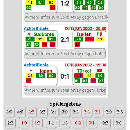
1:2
1:1
0:1
0:0
2:1
4:0
2:5
0:3
1:2
2:0
1:2
1:0
0:2
Achtelfinale
DI18JUN2002 - 20:30
Südkorea
Italien
2:1
2:0
1:1
0:1
2:0
1:2
1:1
2:1
3:5
1:0
2:3
2:1
Achtelfinale
DI18JUN2002 - 15:30
Japan
Türkei
0:1
2:2
1:0
0:2
2:1
1:1
3:0
0:1
0:1
0:1
1:0
2:3
Spielergebnis
8:0
4:0
3:5
3:2
3:1
3:0
3:3
2:3
2:1
2:0
2:5
2:2
1:0
1:2
1:1
1:3
0:2
0:1
0:3
0:0