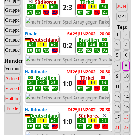
Gruppe C
Südkorea
Türkei
2:3
JUN
2:0
1:1
0:1
2:1
1:1
3:0
Gruppe D
2:1
3:5
1:0
2:3
0:1
0:1
1:0
2:3
MAI
Gruppe E
Tage
Gruppe F
Finale
SA29JUN2002 - 20:00
1
2
Deutschland
Brasilien
Gruppe G
0:2
3
4
8:0
1:1
0:2
2:1
4:0
2:5
Gruppe H
1:0
1:0
1:0
0:2
2:0
1:2
1:0
0:2
5
6
Runden
7
8
Vorrunde
Halbfinale
MI26JUN2002 - 20:30
9
10
Brasilien
Türkei
Achtelfinale
1:0
2:1
4:0
2:5
2:1
1:1
3:0
11
12
Viertelfinale
2:0
1:2
1:0
0:2
0:1
0:1
1:0
2:3
13
14
Halbfinale
15
16
Finale
Halbfinale
DI25JUN2002 - 20:30
Deutschland
Südkorea
17
18
1:0
8:0
1:1
0:2
2:0
1:1
0:1
1:0
1:0
1:0
0:2
2:1
3:5
1:0
2:3
21
22