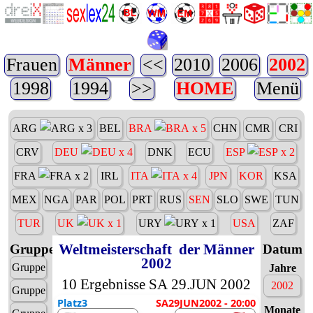
Frauen
Männer
<<
2010
2006
2002
1998
1994
>>
HOME
Menü
ARG
x 3
BEL
BRA
x 5
CHN
CMR
CRI
CRV
DEU
x 4
DNK
ECU
ESP
x 2
FRA
x 2
IRL
ITA
x 4
JPN
KOR
KSA
MEX
NGA
PAR
POL
PRT
RUS
SEN
SLO
SWE
TUN
TUR
UK
x 1
URY
x 1
USA
ZAF
Weltmeisterschaft
der Männer
Gruppen
Datum
2002
Gruppe A
Jahre
10 Ergebnisse SA 29.JUN 2002
2002
Gruppe B
Platz3
SA29JUN2002 - 20:00
Monate