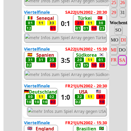
25
26
Viertelfinale
SA22JUN2002 - 20:30
29
31
Senegal
Türkei
0:1
Wochenta
0:1
1:1
3:3
2:1
1:1
3:0
1:2
0:1
0:1
0:1
1:0
2:3
SO
MO
DI
Viertelfinale
SA22JUN2002 - 15:30
MI
DO
Spanien
Südkorea
3:5
FR
3:1
3:1
2:3
2:0
1:1
0:1
SA
3:2
3:5
2:1
3:5
1:0
2:3
Viertelfinale
FR21JUN2002 - 20:30
Deutschland
USA
1:0
8:0
1:1
0:2
3:2
1:1
3:1
1:0
1:0
1:0
0:2
0:2
1:0
Viertelfinale
FR21JUN2002 - 15:30
England
Brasilien