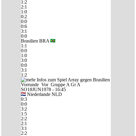
1:2
2:1
1:0
0:2
0:0
0:6
3:1
0:0
Brasilien
BRA
1:1
0:0
1:0
3:0
0:0
3:1
1:2
Vorrunde
Vor
Gruppe A
Gr A
SO18JUN1978 - 16:45
Niederlande
NLD
0:3
0:0
3:2
1:5
2:2
2:1
3:1
2:2