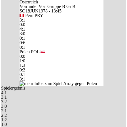
Vorrunde
Vor
Gruppe B
Gr B
SO18JUN1978 - 13:45
Peru
PRY
3:1
0:0
4:1
3:0
0:1
0:6
0:1
Polen
POL
0:0
1:0
1:3
0:2
0:1
3:1
Spielergebnis
4:1
3:1
3:2
3:0
2:1
2:2
1:2
1:0