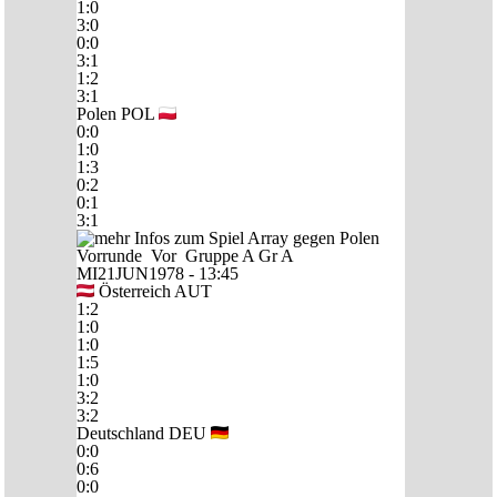
1:0
3:0
0:0
3:1
1:2
3:1
Polen
POL
0:0
1:0
1:3
0:2
0:1
3:1
Vorrunde
Vor
Gruppe A
Gr A
MI21JUN1978 - 13:45
Österreich
AUT
1:2
1:0
1:0
1:5
1:0
3:2
3:2
Deutschland
DEU
0:0
0:6
0:0