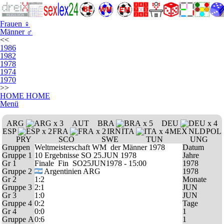
Frauen
♀
Männer
♂
<<
1986
1982
1978
1974
1970
>>
HOME
HOME
Menü
ARG
x 3
AUT
BRA
x 5
DEU
x 4
ESP
x 2
FRA
x 2
IRN
ITA
x 4
MEX
NLD
POL
PRY
SCO
SWE
TUN
UNG
Gruppen
Weltmeisterschaft
WM
der Männer 1978
Datum
Gruppe 1
10 Ergebnisse SO 25.JUN 1978
Jahre
Gr 1
Finale
Fin
SO25JUN1978 - 15:00
1978
Gruppe 2
Argentinien
ARG
1978
Gr 2
1:2
Monate
Gruppe 3
2:1
JUN
Gr 3
1:0
JUN
Gruppe 4
0:2
Tage
Gr 4
0:0
1
Gruppe A
0:6
1