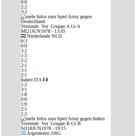
0:0
2:2
3:2
Vorrunde
Vor
Gruppe A
Gr A
MI21JUN1978 - 13:45
Niederlande
NLD
0:3
0:0
3:2
1:5
2:2
2:1
3:1
2:1
Italien
ITA
1:2
3:1
1:0
0:0
1:0
2:1
1:2
Vorrunde
Vor
Gruppe B
Gr B
SO18JUN1978 - 19:15
Argentinien
ARG