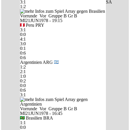
3:1
SA
1:2
Vorrunde
Vor
Gruppe B
Gr B
MI21JUN1978 - 19:15
Peru
PRY
3:1
0:0
4:1
3:0
0:1
0:6
0:6
Argentinien
ARG
1:2
2:1
1:0
0:2
0:0
0:6
3:1
Vorrunde
Vor
Gruppe B
Gr B
MI21JUN1978 - 16:45
Brasilien
BRA
1:1
0:0