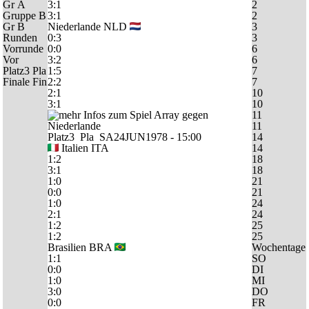
Gr A
3:1
2
Gruppe B
3:1
2
Gr B
Niederlande
NLD
3
Runden
0:3
3
Vorrunde
0:0
6
Vor
3:2
6
Platz3
Pla
1:5
7
Finale
Fin
2:2
7
2:1
10
3:1
10
11
11
Platz3
Pla
SA24JUN1978 - 15:00
14
Italien
ITA
14
1:2
18
3:1
18
1:0
21
0:0
21
1:0
24
2:1
24
1:2
25
1:2
25
Brasilien
BRA
Wochentage
1:1
SO
0:0
DI
1:0
MI
3:0
DO
0:0
FR