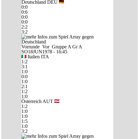
Deutschland
DEU
0:0
0:6
0:0
0:0
2:2
3:2
Vorrunde
Vor
Gruppe A
Gr A
SO18JUN1978 - 16:45
Italien
ITA
1:2
3:1
1:0
0:0
1:0
2:1
1:2
1:0
Österreich
AUT
1:2
1:0
1:0
1:5
1:0
3:2