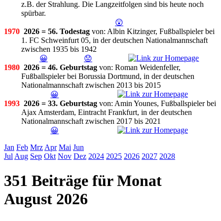
z.B. der Strahlung. Die Langzeitfolgen sind bis heute noch
spürbar.
😲
1970
2026 = 56. Todestag
von: Albin Kitzinger, Fußballspieler bei
1. FC Schweinfurt 05, in der deutschen Nationalmannschaft
zwischen 1935 bis 1942
😀
😟
1980
2026 = 46. Geburtstag
von: Roman Weidenfeller,
Fußballspieler bei Borussia Dortmund, in der deutschen
Nationalmannschaft zwischen 2013 bis 2015
😀
1993
2026 = 33. Geburtstag
von: Amin Younes, Fußballspieler bei
Ajax Amsterdam, Eintracht Frankfurt, in der deutschen
Nationalmannschaft zwischen 2017 bis 2021
😀
Jan
Feb
Mrz
Apr
Mai
Jun
Jul
Aug
Sep
Okt
Nov
Dez
2024
2025
2026
2027
2028
351 Beiträge für Monat
August 2026