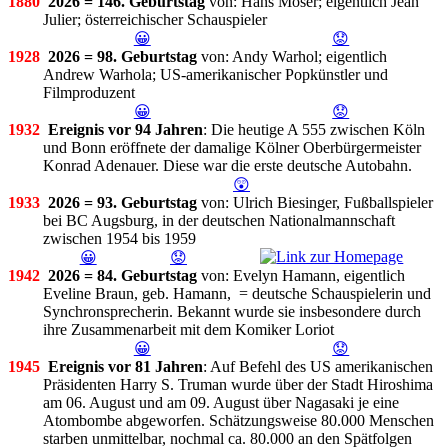
1880
2026 = 146. Geburtstag
von: Hans Moser; eigentlich Jean
Julier; österreichischer Schauspieler
😀
😟
1928
2026 = 98. Geburtstag
von: Andy Warhol; eigentlich
Andrew Warhola; US-amerikanischer Popkünstler und
Filmproduzent
😀
😟
1932
Ereignis vor 94 Jahren
: Die heutige A 555 zwischen Köln
und Bonn eröffnete der damalige Kölner Oberbürgermeister
Konrad Adenauer. Diese war die erste deutsche Autobahn.
😲
1933
2026 = 93. Geburtstag
von: Ulrich Biesinger, Fußballspieler
bei BC Augsburg, in der deutschen Nationalmannschaft
zwischen 1954 bis 1959
😀
😟
1942
2026 = 84. Geburtstag
von: Evelyn Hamann, eigentlich
Eveline Braun, geb. Hamann, = deutsche Schauspielerin und
Synchronsprecherin. Bekannt wurde sie insbesondere durch
ihre Zusammenarbeit mit dem Komiker Loriot
😀
😟
1945
Ereignis vor 81 Jahren
: Auf Befehl des US amerikanischen
Präsidenten Harry S. Truman wurde über der Stadt Hiroshima
am 06. August und am 09. August über Nagasaki je eine
Atombombe abgeworfen. Schätzungsweise 80.000 Menschen
starben unmittelbar, nochmal ca. 80.000 an den Spätfolgen