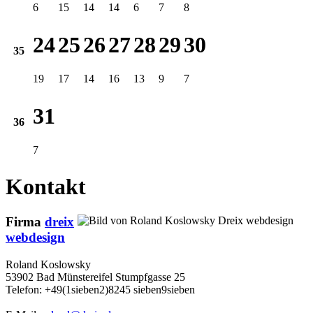
6
15
14
14
6
7
8
24
25
26
27
28
29
30
35
19
17
14
16
13
9
7
31
36
7
Kontakt
Firma
dreix
webdesign
Roland Koslowsky
53902 Bad Münstereifel Stumpfgasse 25
Telefon: +49(1sieben2)8245 sieben9sieben