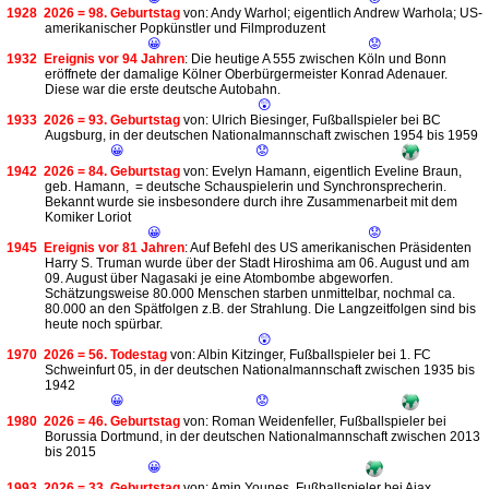
1928
2026 = 98. Geburtstag
von: Andy Warhol; eigentlich Andrew Warhola; US-
amerikanischer Popkünstler und Filmproduzent
😀
😟
1932
Ereignis vor 94 Jahren
: Die heutige A 555 zwischen Köln und Bonn
eröffnete der damalige Kölner Oberbürgermeister Konrad Adenauer.
Diese war die erste deutsche Autobahn.
😲
1933
2026 = 93. Geburtstag
von: Ulrich Biesinger, Fußballspieler bei BC
Augsburg, in der deutschen Nationalmannschaft zwischen 1954 bis 1959
😀
😟
1942
2026 = 84. Geburtstag
von: Evelyn Hamann, eigentlich Eveline Braun,
geb. Hamann, = deutsche Schauspielerin und Synchronsprecherin.
Bekannt wurde sie insbesondere durch ihre Zusammenarbeit mit dem
Komiker Loriot
😀
😟
1945
Ereignis vor 81 Jahren
: Auf Befehl des US amerikanischen Präsidenten
Harry S. Truman wurde über der Stadt Hiroshima am 06. August und am
09. August über Nagasaki je eine Atombombe abgeworfen.
Schätzungsweise 80.000 Menschen starben unmittelbar, nochmal ca.
80.000 an den Spätfolgen z.B. der Strahlung. Die Langzeitfolgen sind bis
heute noch spürbar.
😲
1970
2026 = 56. Todestag
von: Albin Kitzinger, Fußballspieler bei 1. FC
Schweinfurt 05, in der deutschen Nationalmannschaft zwischen 1935 bis
1942
😀
😟
1980
2026 = 46. Geburtstag
von: Roman Weidenfeller, Fußballspieler bei
Borussia Dortmund, in der deutschen Nationalmannschaft zwischen 2013
bis 2015
😀
1993
2026 = 33. Geburtstag
von: Amin Younes, Fußballspieler bei Ajax