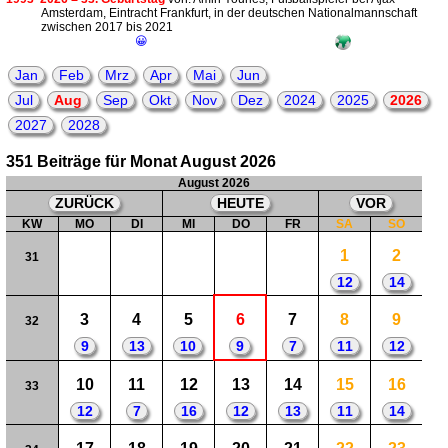
Amsterdam, Eintracht Frankfurt, in der deutschen Nationalmannschaft
zwischen 2017 bis 2021
😀
Jan
Feb
Mrz
Apr
Mai
Jun
Jul
Aug
Sep
Okt
Nov
Dez
2024
2025
2026
2027
2028
351 Beiträge für Monat August 2026
August 2026
ZURÜCK
HEUTE
VOR
KW
MO
DI
MI
DO
FR
SA
SO
1
2
31
12
14
3
4
5
6
7
8
9
32
9
13
10
9
7
11
12
10
11
12
13
14
15
16
33
12
7
16
12
13
11
14