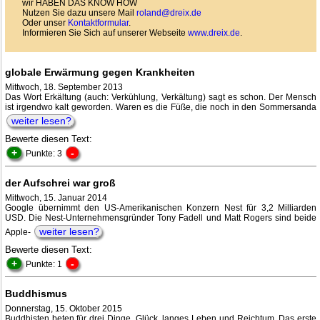
wir HABEN DAS KNOW HOW
Nutzen Sie dazu unsere Mail
roland@dreix.de
Oder unser
Kontaktformular
.
Informieren Sie Sich auf unserer Webseite
www.dreix.de
.
globale Erwärmung gegen Krankheiten
Mittwoch, 18. September 2013
Das Wort Erkältung (auch: Verkühlung, Verkältung) sagt es schon. Der Mensch
ist irgendwo kalt geworden. Waren es die Füße, die noch in den Sommersanda
weiter lesen?
Bewerte diesen Text:
+
-
Punkte: 3
der Aufschrei war groß
Mittwoch, 15. Januar 2014
Google übernimmt den US-Amerikanischen Konzern Nest für 3,2 Milliarden
USD. Die Nest-Unternehmensgründer Tony Fadell und Matt Rogers sind beide
weiter lesen?
Apple-
Bewerte diesen Text:
+
-
Punkte: 1
Buddhismus
Donnerstag, 15. Oktober 2015
Buddhisten beten für drei Dinge. Glück, langes Leben und Reichtum. Das erste