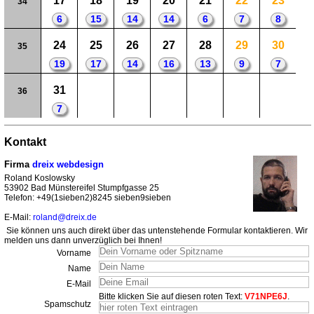
17
18
19
20
21
22
23
34
6
15
14
14
6
7
8
24
25
26
27
28
29
30
35
19
17
14
16
13
9
7
31
36
7
Kontakt
Firma
dreix webdesign
Roland Koslowsky
53902 Bad Münstereifel Stumpfgasse 25
Telefon: +49(1sieben2)8245 sieben9sieben
E-Mail:
roland@dreix.de
Sie können uns auch direkt über das untenstehende Formular kontaktieren. Wir
melden uns dann unverzüglich bei Ihnen!
Vorname
Name
E-Mail
Bitte klicken Sie auf diesen roten Text:
V71NPE6J
.
Spamschutz