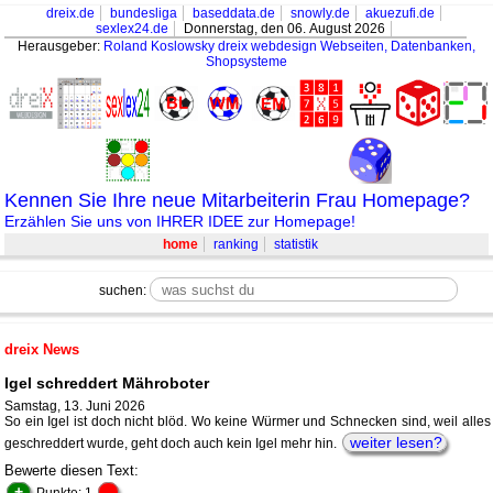
dreix.de
bundesliga
baseddata.de
snowly.de
akuezufi.de
sexlex24.de
Donnerstag, den 06. August 2026
Herausgeber:
Roland Koslowsky
dreix webdesign Webseiten, Datenbanken,
Shopsysteme
Kennen Sie Ihre neue Mitarbeiterin Frau Homepage?
Erzählen Sie uns von IHRER IDEE zur Homepage!
home
ranking
statistik
suchen:
dreix News
Igel schreddert Mähroboter
Samstag, 13. Juni 2026
So ein Igel ist doch nicht blöd. Wo keine Würmer und Schnecken sind, weil alles
weiter lesen?
geschreddert wurde, geht doch auch kein Igel mehr hin.
Bewerte diesen Text:
+
-