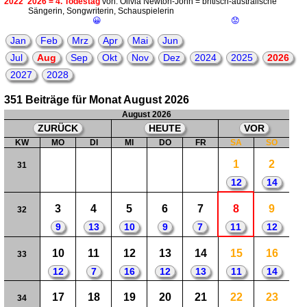
2022
2026 = 4. Todestag
von: Olivia Newton-John = britisch-australische
Sängerin, Songwriterin, Schauspielerin
😀
😟
Jan
Feb
Mrz
Apr
Mai
Jun
Jul
Aug
Sep
Okt
Nov
Dez
2024
2025
2026
2027
2028
351 Beiträge für Monat August 2026
August 2026
ZURÜCK
HEUTE
VOR
KW
MO
DI
MI
DO
FR
SA
SO
1
2
31
12
14
3
4
5
6
7
8
9
32
9
13
10
9
7
11
12
10
11
12
13
14
15
16
33
12
7
16
12
13
11
14
17
18
19
20
21
22
23
34