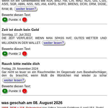
Wenn ich ein Geheimdienst wie NSA, BND, FBI, CAI, MAD, NDS, GIS, CSIS,
ASIS, SGR, ABIN, NSS, NIS, ANI, KAPO, SUPO, BRENS, DCRI, DRM, DGSE,
weiter lesen?
RAW, IB,
Bewerte diesen Text:
+
-
Punkte: 4
Zeit ist doch kein Geld
Sonntag, 17. Juli 2022
DIE ZEIT VERFLIEGT, WENN MAN SPASS HAT, GUTES WETTER UND
weiter lesen?
MILLIONEN IN DER WALLET.
Bewerte diesen Text:
+
-
Punkte: 2
Rauch bitte melde dich
Freitag, 29. November 2024
Gar nicht so teuer so ein Rauchmelder. Im Gegensatz zum Baseballschläger,
den du brauchst, wenn Mutti die Würstchen mal wieder zu schar
weiter lesen?
Bewerte diesen Text:
+
-
Punkte: 0
was geschah am 08. August 2026