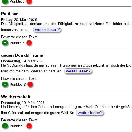
+
-
Punkte: 0
Politiker
Freitag, 20. März 2026
Die Fähigkeit zu denken und die Fähigkeit zu kommunizieren fällt leider nicht
weiter lesen?
immer zusammen.
Bewerte diesen Text:
+
-
Punkte: 6
gegen Donald Trump
Donnerstag, 19. März 2026
He McDonalds hast du auch diesen Trump gewählt?Ups jetzt ist mir doch der Big
weiter lesen?
Mac von meinem Speiseplan gefallen.
Bewerte diesen Text:
+
-
Punkte: -3
Weltherrschaft
Donnerstag, 19. März 2026
Und heute gehört ihm Cuba und morgen die ganze Welt. OderUnd heute gehört
weiter lesen?
ihm Grönland und morgen die ganze Welt. &n
Bewerte diesen Text:
+
-
Punkte: 6