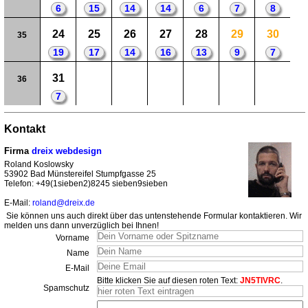
6
15
14
14
6
7
8
24
25
26
27
28
29
30
35
19
17
14
16
13
9
7
31
36
7
Kontakt
Firma
dreix webdesign
Roland Koslowsky
53902 Bad Münstereifel Stumpfgasse 25
Telefon: +49(1sieben2)8245 sieben9sieben
E-Mail:
roland@dreix.de
Sie können uns auch direkt über das untenstehende Formular kontaktieren. Wir
melden uns dann unverzüglich bei Ihnen!
Vorname
Name
E-Mail
Bitte klicken Sie auf diesen roten Text:
JN5TIVRC
.
Spamschutz