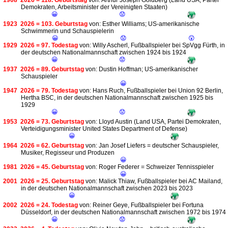
1908
2026 = 118. Geburtstag
von: Arthur Joseph Goldberg (Land USA, Partei
Demokraten, Arbeitsminister der Vereinigten Staaten)
😀
😟
1923
2026 = 103. Geburtstag
von: Esther Williams; US-amerikanische
Schwimmerin und Schauspielerin
😀
😟
😲
1929
2026 = 97. Todestag
von: Willy Ascherl, Fußballspieler bei SpVgg Fürth, in
der deutschen Nationalmannschaft zwischen 1924 bis 1924
😀
😟
1937
2026 = 89. Geburtstag
von: Dustin Hoffman; US-amerikanischer
Schauspieler
😀
1947
2026 = 79. Todestag
von: Hans Ruch, Fußballspieler bei Union 92 Berlin,
Hertha BSC, in der deutschen Nationalmannschaft zwischen 1925 bis
1929
😀
😟
1953
2026 = 73. Geburtstag
von: Lloyd Austin (Land USA, Partei Demokraten,
Verteidigungsminister United States Department of Defense)
😀
1964
2026 = 62. Geburtstag
von: Jan Josef Liefers = deutscher Schauspieler,
Musiker, Regisseur und Produzen
😀
1981
2026 = 45. Geburtstag
von: Roger Federer = Schweizer Tennisspieler
😀
2001
2026 = 25. Geburtstag
von: Malick Thiaw, Fußballspieler bei AC Mailand,
in der deutschen Nationalmannschaft zwischen 2023 bis 2023
😀
2002
2026 = 24. Todestag
von: Reiner Geye, Fußballspieler bei Fortuna
Düsseldorf, in der deutschen Nationalmannschaft zwischen 1972 bis 1974
😀
😟