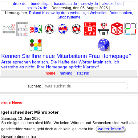
dreix.de
bundesliga
baseddata.de
snowly.de
akuezufi.de
sexlex24.de
Donnerstag, den 06. August 2026
Herausgeber:
Roland Koslowsky
dreix webdesign Webseiten, Datenbanken,
Shopsysteme
Kennen Sie Ihre neue Mitarbeiterin Frau Homepage?
Ärzte sprechen komisch. Die Hälfte der Wörter lateinisch, ich
verstehe es nicht. Ihre Homepage spricht Klartext!
home
ranking
statistik
suchen:
dreix News
Igel schreddert Mähroboter
Samstag, 13. Juni 2026
So ein Igel ist doch nicht blöd. Wo keine Würmer und Schnecken sind, weil alles
weiter lesen?
geschreddert wurde, geht doch auch kein Igel mehr hin.
Bewerte diesen Text: