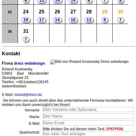
6
15
14
14
6
7
8
24
25
26
27
28
29
30
35
19
17
14
16
13
9
7
31
36
7
Kontakt
Firma
dreix webdesign
Roland Koslowsky
53902 Bad Münstereifel
Stumpfgasse 25
Telefon: +49(1sieben2)8245
sieben9sieben
E-Mail:
roland@dreix.de
Sie können uns auch direkt über das untenstehende Formular kontaktieren. Wir
melden uns dann unverzüglich bei Ihnen!
Vorname
Name
E-Mail
Bitte klicken Sie auf diesen roten Text:
1P97PG6I
.
Spamschutz