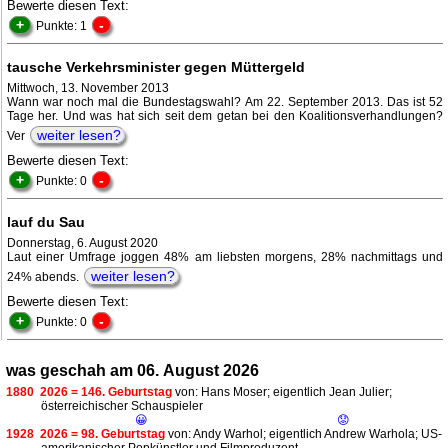
Bewerte diesen Text:
+
-
Punkte: 1
tausche Verkehrsminister gegen Müttergeld
Mittwoch, 13. November 2013
Wann war noch mal die Bundestagswahl? Am 22. September 2013. Das ist 52
Tage her. Und was hat sich seit dem getan bei den Koalitionsverhandlungen?
weiter lesen?
Ver
Bewerte diesen Text:
+
-
Punkte: 0
lauf du Sau
Donnerstag, 6. August 2020
Laut einer Umfrage joggen 48% am liebsten morgens, 28% nachmittags und
weiter lesen?
24% abends.
Bewerte diesen Text:
+
-
Punkte: 0
was geschah am 06. August 2026
1880
2026 = 146. Geburtstag
von: Hans Moser; eigentlich Jean Julier;
österreichischer Schauspieler
😀
😟
1928
2026 = 98. Geburtstag
von: Andy Warhol; eigentlich Andrew Warhola; US-