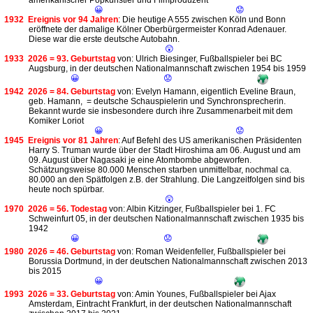
amerikanischer Popkünstler und Filmproduzent
😀
😟
1932
Ereignis vor 94 Jahren
: Die heutige A 555 zwischen Köln und Bonn
eröffnete der damalige Kölner Oberbürgermeister Konrad Adenauer.
Diese war die erste deutsche Autobahn.
😲
1933
2026 = 93. Geburtstag
von: Ulrich Biesinger, Fußballspieler bei BC
Augsburg, in der deutschen Nationalmannschaft zwischen 1954 bis 1959
😀
😟
1942
2026 = 84. Geburtstag
von: Evelyn Hamann, eigentlich Eveline Braun,
geb. Hamann, = deutsche Schauspielerin und Synchronsprecherin.
Bekannt wurde sie insbesondere durch ihre Zusammenarbeit mit dem
Komiker Loriot
😀
😟
1945
Ereignis vor 81 Jahren
: Auf Befehl des US amerikanischen Präsidenten
Harry S. Truman wurde über der Stadt Hiroshima am 06. August und am
09. August über Nagasaki je eine Atombombe abgeworfen.
Schätzungsweise 80.000 Menschen starben unmittelbar, nochmal ca.
80.000 an den Spätfolgen z.B. der Strahlung. Die Langzeitfolgen sind bis
heute noch spürbar.
😲
1970
2026 = 56. Todestag
von: Albin Kitzinger, Fußballspieler bei 1. FC
Schweinfurt 05, in der deutschen Nationalmannschaft zwischen 1935 bis
1942
😀
😟
1980
2026 = 46. Geburtstag
von: Roman Weidenfeller, Fußballspieler bei
Borussia Dortmund, in der deutschen Nationalmannschaft zwischen 2013
bis 2015
😀
1993
2026 = 33. Geburtstag
von: Amin Younes, Fußballspieler bei Ajax
Amsterdam, Eintracht Frankfurt, in der deutschen Nationalmannschaft