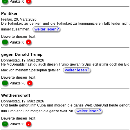
+
-
Punkte: 0
Politiker
Freitag, 20. März 2026
Die Fähigkeit zu denken und die Fähigkeit zu kommunizieren fällt leider nicht
weiter lesen?
immer zusammen.
Bewerte diesen Text:
+
-
Punkte: 6
gegen Donald Trump
Donnerstag, 19. März 2026
He McDonalds hast du auch diesen Trump gewählt?Ups jetzt ist mir doch der Big
weiter lesen?
Mac von meinem Speiseplan gefallen.
Bewerte diesen Text:
+
-
Punkte: -3
Weltherrschaft
Donnerstag, 19. März 2026
Und heute gehört ihm Cuba und morgen die ganze Welt. OderUnd heute gehört
weiter lesen?
ihm Grönland und morgen die ganze Welt. &n
Bewerte diesen Text:
+
-
Punkte: 6