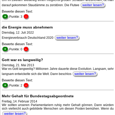
Um im zweiten Weltkrieg einen möglichst großen Schaden anzurichten, ist man
weiter lesen?
darauf gekommen Staudämme zu zerstören. Die Flutwe
Bewerte diesen Text:
+
-
Punkte: 3
die Energie muss abnehmern
Dienstag, 12. Juli 2022
weiter lesen?
Energieverbrauch Deutschland 2020
Bewerte diesen Text:
+
-
Punkte: 0
Gott war es langweilig?
Dienstag, 21. Mai 2013
War es Gott langweilig? Millionen Jahre dauerte diese Evolution. Langsam, sehr
weiter lesen?
langsam entwickelte sich die Welt. Dann beschlos
Bewerte diesen Text:
+
-
Punkte: 2
Mehr Gehalt für Bundestagsabgeordnete
Freitag, 14. Februar 2014
Wir sollten unseren Parlamentariern ruhig mehr Gehalt gönnen. Dann würden
sich vielleicht auch gebildete Menschen um diesen Posten bemühen. Wenn du
weiter lesen?