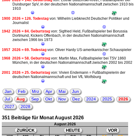
1886
2026 = 140. Geburtstag
von: Lothar Budzinski-Kreth, Fußballspieler bei
Duisburger SpV, in der deutschen Nationalmannschaft zwischen 1910 bis
1910
😀
😟
1900
2026 = 126. Todestag
von: Wilhelm Liebknecht Deutscher Politiker und
Journalist
😀
😟
1942
2026 = 84. Geburtstag
von: Sigfried Held, Fußballspieler bei Borussia
Dortmund, Kickers Offenbach, in der deutschen Nationalmannschaft
zwischen 1966 bis 1973
😀
1957
2026 = 69. Todestag
von: Oliver Hardy US-amerikanischer Schauspieler
😀
😟
1968
2026 = 58. Geburtstag
von: Martin Max, Fußballspieler bei TSV 1860
München, in der deutschen Nationalmannschaft zwischen 2002 bis 2002
😀
2001
2026 = 25. Geburtstag
von: Vivien Endemann = Fußballspielerin der
deutschen Nationalmannschaft und bei VfL Wolfsburg
😀
Jan
Feb
Mrz
Apr
Mai
Jun
Jul
Aug
Sep
Okt
Nov
Dez
2024
2025
2026
2027
2028
351 Beiträge für Monat August 2026
August 2026
ZURÜCK
HEUTE
VOR