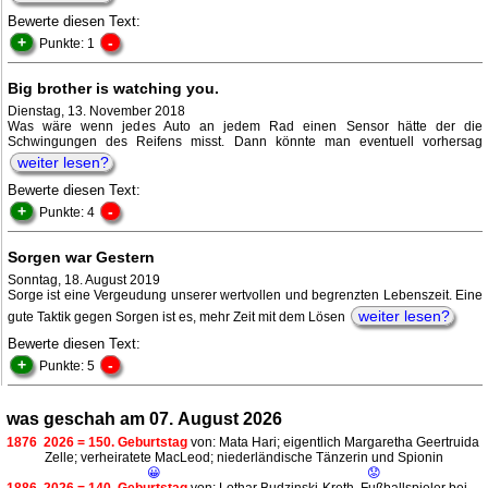
Bewerte diesen Text:
+
-
Punkte: 1
Big brother is watching you.
Dienstag, 13. November 2018
Was wäre wenn jedes Auto an jedem Rad einen Sensor hätte der die
Schwingungen des Reifens misst. Dann könnte man eventuell vorhersag
weiter lesen?
Bewerte diesen Text:
+
-
Punkte: 4
Sorgen war Gestern
Sonntag, 18. August 2019
Sorge ist eine Vergeudung unserer wertvollen und begrenzten Lebenszeit. Eine
weiter lesen?
gute Taktik gegen Sorgen ist es, mehr Zeit mit dem Lösen
Bewerte diesen Text:
+
-
Punkte: 5
was geschah am 07. August 2026
1876
2026 = 150. Geburtstag
von: Mata Hari; eigentlich Margaretha Geertruida
Zelle; verheiratete MacLeod; niederländische Tänzerin und Spionin
😀
😟