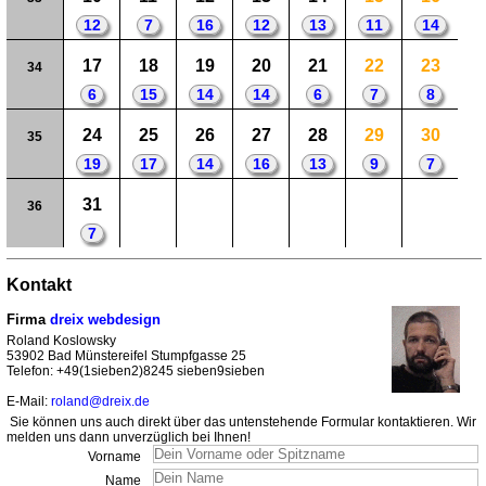
12
7
16
12
13
11
14
17
18
19
20
21
22
23
34
6
15
14
14
6
7
8
24
25
26
27
28
29
30
35
19
17
14
16
13
9
7
31
36
7
Kontakt
Firma
dreix webdesign
Roland Koslowsky
53902 Bad Münstereifel Stumpfgasse 25
Telefon: +49(1sieben2)8245 sieben9sieben
E-Mail:
roland@dreix.de
Sie können uns auch direkt über das untenstehende Formular kontaktieren. Wir
melden uns dann unverzüglich bei Ihnen!
Vorname
Name