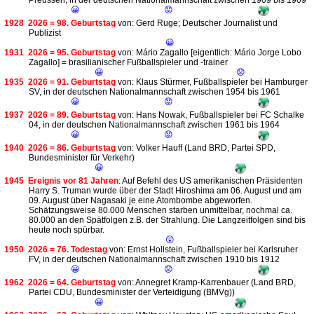
Preussen, in der deutschen Nationalmannschaft zwischen 1909 bis 1909
😀
😟
1928
2026 = 98. Geburtstag
von: Gerd Ruge; Deutscher Journalist und
Publizist
😀
1931
2026 = 95. Geburtstag
von: Mário Zagallo [eigentlich: Mário Jorge Lobo
Zagallo] = brasilianischer Fußballspieler und -trainer
😀
😟
1935
2026 = 91. Geburtstag
von: Klaus Stürmer, Fußballspieler bei Hamburger
SV, in der deutschen Nationalmannschaft zwischen 1954 bis 1961
😀
😟
1937
2026 = 89. Geburtstag
von: Hans Nowak, Fußballspieler bei FC Schalke
04, in der deutschen Nationalmannschaft zwischen 1961 bis 1964
😀
😟
1940
2026 = 86. Geburtstag
von: Volker Hauff (Land BRD, Partei SPD,
Bundesminister für Verkehr)
😀
1945
Ereignis vor 81 Jahren
: Auf Befehl des US amerikanischen Präsidenten
Harry S. Truman wurde über der Stadt Hiroshima am 06. August und am
09. August über Nagasaki je eine Atombombe abgeworfen.
Schätzungsweise 80.000 Menschen starben unmittelbar, nochmal ca.
80.000 an den Spätfolgen z.B. der Strahlung. Die Langzeitfolgen sind bis
heute noch spürbar.
😲
1950
2026 = 76. Todestag
von: Ernst Hollstein, Fußballspieler bei Karlsruher
FV, in der deutschen Nationalmannschaft zwischen 1910 bis 1912
😀
😟
1962
2026 = 64. Geburtstag
von: Annegret Kramp-Karrenbauer (Land BRD,
Partei CDU, Bundesminister der Verteidigung (BMVg))
😀