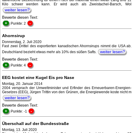
Italienische Bezeichnung für einen Fisch der maximal einen Meter Lang und 12
Kilo schwer werden kann. Er wird auch als Zweistachel-Barsch, Wol
weiter lesen?
Bewerte diesen Text:
+
-
Punkte: 2
Ahornsirup
Donnerstag, 2. Juli 2020
Fast zwei Drittel des exportierten kanadischen Ahornsirups nimmt die USA ab.
weiter lesen?
Deutschland bezieht etwas mehr als 10% des süßen Safts.
Bewerte diesen Text:
+
-
Punkte: 4
EEG kostet eine Kugel Eis pro Nase
Montag, 20. Januar 2014
2004 versprach der Umweltminister und Erfinder des Erneuerbaren-Energien-
Gesetzes (EEG), Jürgen Trittin von den Grünen, die Energiewende koste nicht m
weiter lesen?
Bewerte diesen Text:
+
-
Punkte: -1
Überschall auf der Bundesstraße
Montag, 13. Juli 2020