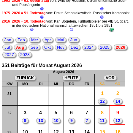
1963
2026 = 63. Geburtstag
von: Whitney Houston; US-amerikanische Soul-
und Popsängerin
😀
😟
1975
2026 = 51. Todestag
von: Dmitri Schostakowitsch; Russischer Komponist
😀
😟
2016
2026 = 10. Todestag
von: Karl Bögelein, Fußballspieler bei VfB Stuttgart,
in der deutschen Nationalmannschaft zwischen 1951 bis 1951
😀
😟
Jan
Feb
Mrz
Apr
Mai
Jun
Jul
Aug
Sep
Okt
Nov
Dez
2024
2025
2026
2027
2028
351 Beiträge für Monat August 2026
August 2026
ZURÜCK
HEUTE
VOR
KW
MO
DI
MI
DO
FR
SA
SO
1
2
31
12
14
3
4
5
6
7
8
9
32
9
13
10
9
7
11
12
10
11
12
13
14
15
16
33