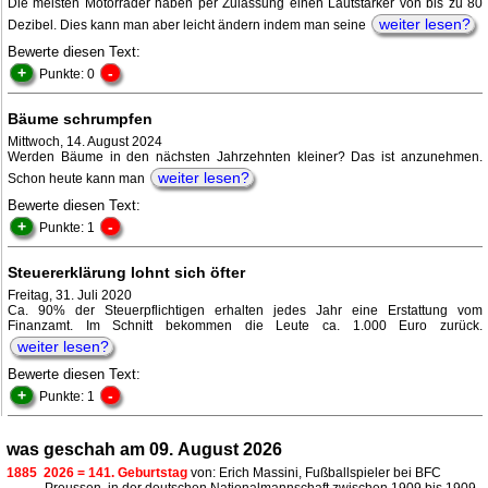
Die meisten Motorräder haben per Zulassung einen Lautstärker von bis zu 80
weiter lesen?
Dezibel. Dies kann man aber leicht ändern indem man seine
Bewerte diesen Text:
+
-
Punkte: 0
Bäume schrumpfen
Mittwoch, 14. August 2024
Werden Bäume in den nächsten Jahrzehnten kleiner? Das ist anzunehmen.
weiter lesen?
Schon heute kann man
Bewerte diesen Text:
+
-
Punkte: 1
Steuererklärung lohnt sich öfter
Freitag, 31. Juli 2020
Ca. 90% der Steuerpflichtigen erhalten jedes Jahr eine Erstattung vom
Finanzamt. Im Schnitt bekommen die Leute ca. 1.000 Euro zurück.
weiter lesen?
Bewerte diesen Text:
+
-
Punkte: 1
was geschah am 09. August 2026
1885
2026 = 141. Geburtstag
von: Erich Massini, Fußballspieler bei BFC