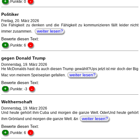
+
-
Punkte: 0
Politiker
Freitag, 20. März 2026
Die Fähigkeit zu denken und die Fähigkeit zu kommunizieren fällt leider nicht
weiter lesen?
immer zusammen.
Bewerte diesen Text:
+
-
Punkte: 6
gegen Donald Trump
Donnerstag, 19. März 2026
He McDonalds hast du auch diesen Trump gewählt?Ups jetzt ist mir doch der Big
weiter lesen?
Mac von meinem Speiseplan gefallen.
Bewerte diesen Text:
+
-
Punkte: -3
Weltherrschaft
Donnerstag, 19. März 2026
Und heute gehört ihm Cuba und morgen die ganze Welt. OderUnd heute gehört
weiter lesen?
ihm Grönland und morgen die ganze Welt. &n
Bewerte diesen Text:
+
-
Punkte: 6