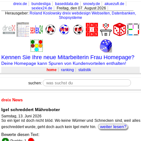
dreix.de
bundesliga
baseddata.de
snowly.de
akuezufi.de
sexlex24.de
Freitag, den 07. August 2026
Herausgeber:
Roland Koslowsky
dreix webdesign Webseiten, Datenbanken,
Shopsysteme
Kennen Sie Ihre neue Mitarbeiterin Frau Homepage?
Deine Homepage kann Spuren von Kundenvorteilen enthalten!
home
ranking
statistik
suchen:
dreix News
Igel schreddert Mähroboter
Samstag, 13. Juni 2026
So ein Igel ist doch nicht blöd. Wo keine Würmer und Schnecken sind, weil alles
weiter lesen?
geschreddert wurde, geht doch auch kein Igel mehr hin.
Bewerte diesen Text:
+
-