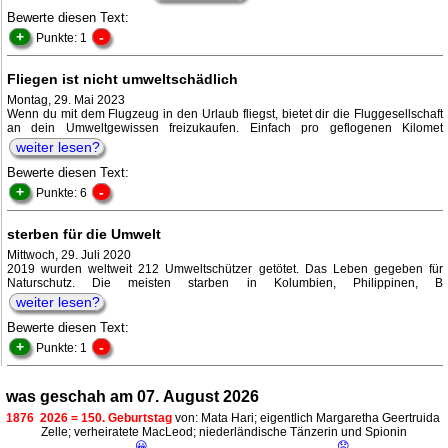
Bewerte diesen Text:
+
-
Punkte: 1
Fliegen ist nicht umweltschädlich
Montag, 29. Mai 2023
Wenn du mit dem Flugzeug in den Urlaub fliegst, bietet dir die Fluggesellschaft
an dein Umweltgewissen freizukaufen. Einfach pro geflogenen Kilomet
weiter lesen?
Bewerte diesen Text:
+
-
Punkte: 6
sterben für die Umwelt
Mittwoch, 29. Juli 2020
2019 wurden weltweit 212 Umweltschützer getötet. Das Leben gegeben für
Naturschutz. Die meisten starben in Kolumbien, Philippinen, B
weiter lesen?
Bewerte diesen Text:
+
-
Punkte: 1
was geschah am 07. August 2026
1876
2026 = 150. Geburtstag
von: Mata Hari; eigentlich Margaretha Geertruida
Zelle; verheiratete MacLeod; niederländische Tänzerin und Spionin
😀
😟