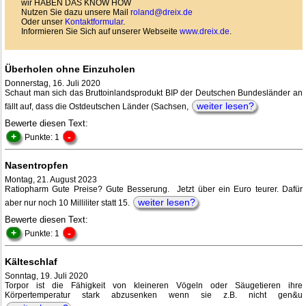
wir HABEN DAS KNOW HOW
Nutzen Sie dazu unsere Mail
roland@dreix.de
Oder unser
Kontaktformular
.
Informieren Sie Sich auf unserer Webseite
www.dreix.de
.
Überholen ohne Einzuholen
Donnerstag, 16. Juli 2020
Schaut man sich das Bruttoinlandsprodukt BIP der Deutschen Bundesländer an
weiter lesen?
fällt auf, dass die Ostdeutschen Länder (Sachsen,
Bewerte diesen Text:
+
-
Punkte: 1
Nasentropfen
Montag, 21. August 2023
Ratiopharm Gute Preise? Gute Besserung. Jetzt über ein Euro teurer. Dafür
weiter lesen?
aber nur noch 10 Milliliter statt 15.
Bewerte diesen Text:
+
-
Punkte: 1
Kälteschlaf
Sonntag, 19. Juli 2020
Torpor ist die Fähigkeit von kleineren Vögeln oder Säugetieren ihre
Körpertemperatur stark abzusenken wenn sie z.B. nicht gen&u