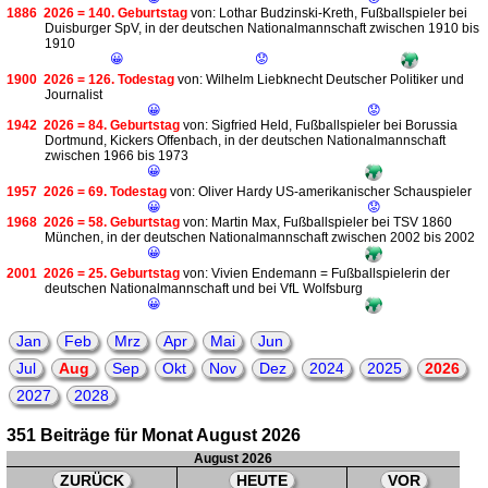
1886
2026 = 140. Geburtstag
von: Lothar Budzinski-Kreth, Fußballspieler bei
Duisburger SpV, in der deutschen Nationalmannschaft zwischen 1910 bis
1910
😀
😟
1900
2026 = 126. Todestag
von: Wilhelm Liebknecht Deutscher Politiker und
Journalist
😀
😟
1942
2026 = 84. Geburtstag
von: Sigfried Held, Fußballspieler bei Borussia
Dortmund, Kickers Offenbach, in der deutschen Nationalmannschaft
zwischen 1966 bis 1973
😀
1957
2026 = 69. Todestag
von: Oliver Hardy US-amerikanischer Schauspieler
😀
😟
1968
2026 = 58. Geburtstag
von: Martin Max, Fußballspieler bei TSV 1860
München, in der deutschen Nationalmannschaft zwischen 2002 bis 2002
😀
2001
2026 = 25. Geburtstag
von: Vivien Endemann = Fußballspielerin der
deutschen Nationalmannschaft und bei VfL Wolfsburg
😀
Jan
Feb
Mrz
Apr
Mai
Jun
Jul
Aug
Sep
Okt
Nov
Dez
2024
2025
2026
2027
2028
351 Beiträge für Monat August 2026
August 2026
ZURÜCK
HEUTE
VOR