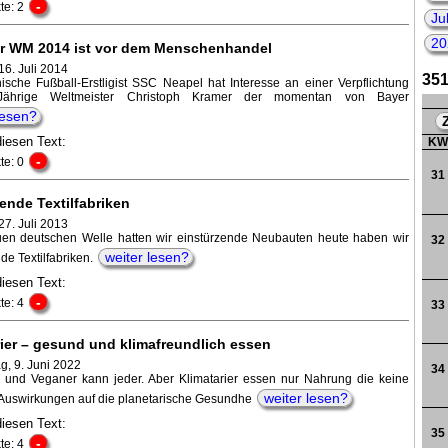
-
te: 2
202
Ju
20
r WM 2014 ist vor dem Menschenhandel
16. Juli 2014
351
nische Fußball-Erstligist SSC Neapel hat Interesse an einer Verpflichtung
Jährige Weltmeister Christoph Kramer der momentan von Bayer
lesen?
diesen Text:
K
-
te: 0
31
ende Textilfabriken
27. Juli 2013
uen deutschen Welle hatten wir einstürzende Neubauten heute haben wir
32
weiter lesen?
de Textilfabriken.
diesen Text:
-
te: 4
33
rier – gesund und klimafreundlich essen
g, 9. Juni 2022
34
r und Veganer kann jeder. Aber Klimatarier essen nur Nahrung die keine
weiter lesen?
Auswirkungen auf die planetarische Gesundhe
diesen Text:
35
-
te: 4