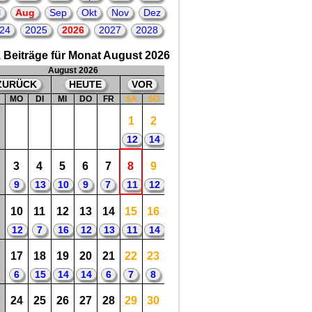
2
2026 = 4. Todestag
von: Olivia Newton-John
l
Aug
Sep
Okt
Nov
Dez
= britisch-australische Sängerin,
Songwriterin, Schauspielerin
24
2025
2026
2027
2028
😀
😟
 Beiträge für Monat August 2026
August 2026
ZURÜCK
HEUTE
VOR
W
MO
DI
MI
DO
FR
SA
SO
1
2
12
14
3
4
5
6
7
8
9
9
13
10
9
7
11
12
10
11
12
13
14
15
16
12
7
16
12
13
11
14
17
18
19
20
21
22
23
6
15
14
14
6
7
8
24
25
26
27
28
29
30