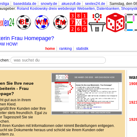
sliga
baseddata.de
snowly.de
akuezufi.de
sexlex24.de
Samstag, den 08
ausgeber:
Roland Koslowsky
dreix webdesign Webseiten, Datenbanken, Shopsys
iterin Frau Homepage?
NOW HOW!
home
ranking
statistik
chen:
was
en Sie Ihre neue
190
beiterin - Frau
epage?
eht gut aus in ihrem
192
en Kleid.
grüßt Ihre Kunden oder Ihre
iter stets freundlich. Egal zu
r Tagesszeit Sie sie
192
echen.
lft ihren Kunden mit Informationen oder nimmt Bestellungen entgegen.
ucht sie Dokumente heraus und schickt sie Ihrem Kunden oder
eitern zu.