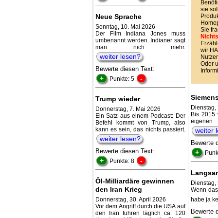
Benöti
sie sof
Neue Sprache
Produk
Homepa
Sonntag, 10. Mai 2026
Sie fr
Der Film Indiana Jones muss
Nichts
umbenannt werden. Indianer sagt
Erzähl
man nich mehr.
wir 
weiter lesen?
Nutzen
Oder 
Bewerte diesen Text:
Inform
+
-
Punkte: 5
Siemens
Trump wieder
Dienstag,
Donnerstag, 7. Mai 2026
Bis 2015 
Ein Satz aus einem Podcast: Der
eigenen 
Befehl kommt von Trump, also
kann es sein, das nichts passiert.
weiter 
weiter lesen?
Bewerte 
Bewerte diesen Text:
+
Punk
+
-
Punkte: 8
Langsa
Öl-Milliardäre gewinnen
Dienstag, 
den Iran Krieg
Wenn das 
Donnerstag, 30. April 2026
habe ja ke
Vor dem Angriff durch die USA auf
Bewerte 
den Iran fuhren täglich ca. 120