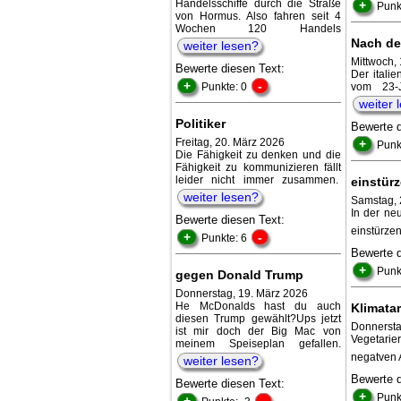
Handelsschiffe durch die Straße
+
Punk
von Hormus. Also fahren seit 4
Wochen 120 Handels
Nach de
weiter lesen?
Mittwoch, 
Bewerte diesen Text:
Der italie
+
-
Punkte: 0
vom 23-
weiter 
Politiker
Bewerte 
Freitag, 20. März 2026
+
Punk
Die Fähigkeit zu denken und die
Fähigkeit zu kommunizieren fällt
leider nicht immer zusammen.
einstürz
weiter lesen?
Samstag, 
In der ne
Bewerte diesen Text:
einstürzen
+
-
Punkte: 6
Bewerte 
+
Punk
gegen Donald Trump
Donnerstag, 19. März 2026
He McDonalds hast du auch
Klimata
diesen Trump gewählt?Ups jetzt
Donnersta
ist mir doch der Big Mac von
Vegetarie
meinem Speiseplan gefallen.
negatven 
weiter lesen?
Bewerte 
Bewerte diesen Text:
+
Punk
+
-