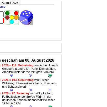
. August 2026
teme
 geschah am 08. August 2026
8
2026 = 118. Geburtstag
von: Arthur Joseph
Goldberg (Land USA, Partei Demokraten,
Arbeitsminister der Vereinigten Staaten)
😀
😟
3
2026 = 103. Geburtstag
von: Esther
Williams; US-amerikanische Schwimmerin
und Schauspielerin
😀
😟
😲
9
2026 = 97. Todestag
von: Willy Ascherl,
Fußballspieler bei SpVgg Fürth, in der
deutschen Nationalmannschaft zwischen
1924 bis 1924
😀
😟