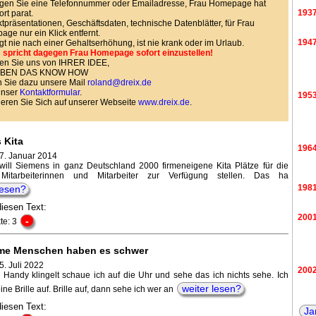
gen Sie eine Telefonnummer oder Emailadresse, Frau Homepage hat
193
ort parat.
tpräsentationen, Geschäftsdaten, technische Datenblätter, für Frau
ge nur ein Klick entfernt.
194
agt nie nach einer Gehaltserhöhung, ist nie krank oder im Urlaub.
 spricht dagegen Frau Homepage sofort einzustellen!
en Sie uns von IHRER IDEE,
HABEN DAS KNOW HOW
 Sie dazu unsere Mail
roland@dreix.de
unser
Kontaktformular
.
195
ieren Sie Sich auf unserer Webseite
www.dreix.de
.
 Kita
196
 7. Januar 2014
will Siemens in ganz Deutschland 2000 firmeneigene Kita Plätze für die
Mitarbeiterinnen und Mitarbeiter zur Verfügung stellen. Das ha
198
lesen?
diesen Text:
200
-
te: 3
me Menschen haben es schwer
5. Juli 2022
200
Handy klingelt schaue ich auf die Uhr und sehe das ich nichts sehe. Ich
weiter lesen?
ine Brille auf. Brille auf, dann sehe ich wer an
diesen Text:
Ja