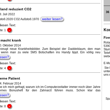
land reduziert CO2
36
. Juli 2022
weiter lesen?
toß 2020 CO2 Außstoß 1970
diesen Text:
Kon
-
te: 1
Fir
 macht krank
Rola
0. Oktober 2014
539
rzeugt neue Krankheitsbilder. Zum Beispiel der Daddeldaum, den man
Stum
 wenn man zu viele SMS Botschaften ins Handy tippt. Ein völlig neu
Tel
sieb
lesen?
diesen Text:
E-Ma
-
Sie 
te: 4
unte
uns 
erne Patient
 4. Februar 2014
e ich mich gefragt, warum ich im Computerzeitalter immer noch über Jahre
ernes Bonusheft für den Zahnarzt führen muss. Schon klar das
lesen?
Sp
diesen Text:
-
te: 0