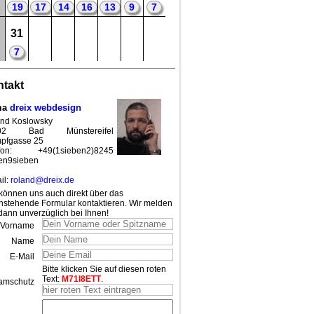
19
17
14
16
13
9
7
31
7
takt
ma
dreix webdesign
nd Koslowsky
02 Bad Münstereifel
pfgasse 25
efon: +49(1sieben2)8245
en9sieben
il:
roland@dreix.de
können uns auch direkt über das
nstehende Formular kontaktieren. Wir melden
dann unverzüglich bei Ihnen!
Vorname
Name
E-Mail
Bitte klicken Sie auf diesen roten
Text:
M71I8ETT
.
amschutz