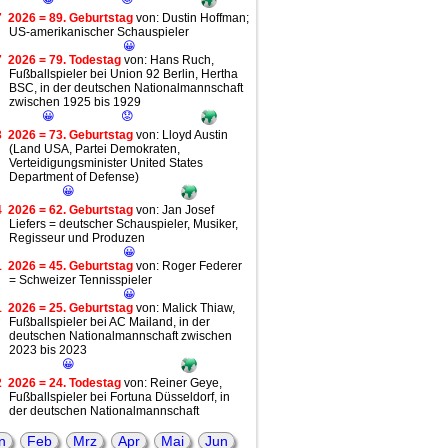
7
2026 = 89. Geburtstag
von: Dustin Hoffman;
US-amerikanischer Schauspieler
😀
7
2026 = 79. Todestag
von: Hans Ruch,
Fußballspieler bei Union 92 Berlin, Hertha
BSC, in der deutschen Nationalmannschaft
zwischen 1925 bis 1929
😀
😟
3
2026 = 73. Geburtstag
von: Lloyd Austin
(Land USA, Partei Demokraten,
Verteidigungsminister United States
Department of Defense)
😀
4
2026 = 62. Geburtstag
von: Jan Josef
Liefers = deutscher Schauspieler, Musiker,
Regisseur und Produzen
😀
1
2026 = 45. Geburtstag
von: Roger Federer
= Schweizer Tennisspieler
😀
1
2026 = 25. Geburtstag
von: Malick Thiaw,
Fußballspieler bei AC Mailand, in der
deutschen Nationalmannschaft zwischen
2023 bis 2023
😀
2
2026 = 24. Todestag
von: Reiner Geye,
Fußballspieler bei Fortuna Düsseldorf, in
der deutschen Nationalmannschaft
zwischen 1972 bis 1974
😀
😟
n
Feb
Mrz
Apr
Mai
Jun