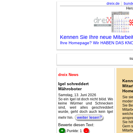
dreix.de
bunde
Her
Kennen Sie Ihre neue Mitarbe
Ihre Homepage? Wir HABEN DAS K
su
dreix News
Kenn
Igel schreddert
Mitar
Mähroboter
Hom
Samstag, 13. Juni 2026
Sie si
So ein Igel ist doch nicht blöd. Wo
modern
keine Würmer und Schnecken
Sie Be
sind, weil alles geschreddert
Mitarbe
wurde, geht doch auch kein Igel
welche
weiter lesen?
mehr hin.
anspr
Sie hi
Bewerte diesen Text:
Gern s
+
-
Mitarb
Punkte: 1