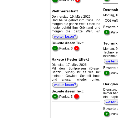
Punkte: -3
Deutsch
Weltherrschaft
Montag, 18
Donnerstag, 19. März 2026
Und heute gehört ihm Cuba und
CO2 Außs
morgen die ganze Welt. OderUnd
Bewerte 
heute gehört ihm Grönland und
morgen die ganze Welt. &n
+
Punk
weiter lesen?
Bewerte diesen Text:
Technik
+
-
Punkte: 6
Montag, 2
Technik e
bekommt,
Rakete / Feder Effekt
weiter 
Dienstag, 17. März 2026
Bewerte 
Mit den Spritpreisen (Diesel,
Benzin, Super) ist es wie mit
+
Punk
meinem Gewicht. Schnell hoch
und langsam wieder runter.
Der gläs
weiter lesen?
Dienstag,
Bewerte diesen Text:
Immer hab
+
-
Punkte: 3
ein papi
weiter 
Bewerte 
+
Punk