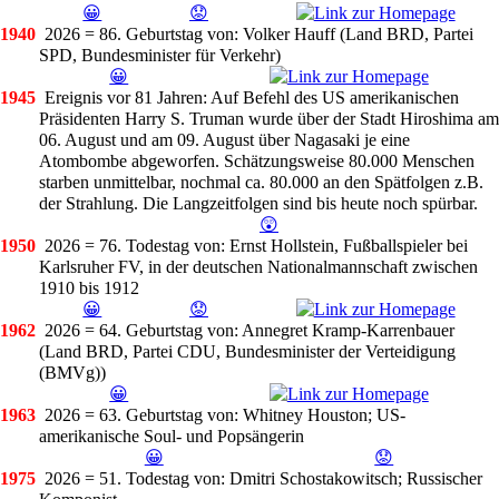
😀
😟
1940
2026 = 86. Geburtstag
von: Volker Hauff (Land BRD, Partei
SPD, Bundesminister für Verkehr)
😀
1945
Ereignis vor 81 Jahren
: Auf Befehl des US amerikanischen
Präsidenten Harry S. Truman wurde über der Stadt Hiroshima am
06. August und am 09. August über Nagasaki je eine
Atombombe abgeworfen. Schätzungsweise 80.000 Menschen
starben unmittelbar, nochmal ca. 80.000 an den Spätfolgen z.B.
der Strahlung. Die Langzeitfolgen sind bis heute noch spürbar.
😲
1950
2026 = 76. Todestag
von: Ernst Hollstein, Fußballspieler bei
Karlsruher FV, in der deutschen Nationalmannschaft zwischen
1910 bis 1912
😀
😟
1962
2026 = 64. Geburtstag
von: Annegret Kramp-Karrenbauer
(Land BRD, Partei CDU, Bundesminister der Verteidigung
(BMVg))
😀
1963
2026 = 63. Geburtstag
von: Whitney Houston; US-
amerikanische Soul- und Popsängerin
😀
😟
1975
2026 = 51. Todestag
von: Dmitri Schostakowitsch; Russischer