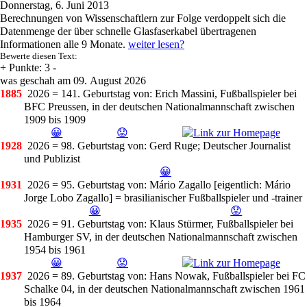
Donnerstag, 6. Juni 2013
Berechnungen von Wissenschaftlern zur Folge verdoppelt sich die
Datenmenge der über schnelle Glasfaserkabel übertragenen
Informationen alle 9 Monate.
weiter lesen?
Bewerte diesen Text:
+
Punkte: 3
-
was geschah am 09. August 2026
1885
2026 = 141. Geburtstag
von: Erich Massini, Fußballspieler bei
BFC Preussen, in der deutschen Nationalmannschaft zwischen
1909 bis 1909
😀
😟
1928
2026 = 98. Geburtstag
von: Gerd Ruge; Deutscher Journalist
und Publizist
😀
1931
2026 = 95. Geburtstag
von: Mário Zagallo [eigentlich: Mário
Jorge Lobo Zagallo] = brasilianischer Fußballspieler und -trainer
😀
😟
1935
2026 = 91. Geburtstag
von: Klaus Stürmer, Fußballspieler bei
Hamburger SV, in der deutschen Nationalmannschaft zwischen
1954 bis 1961
😀
😟
1937
2026 = 89. Geburtstag
von: Hans Nowak, Fußballspieler bei FC
Schalke 04, in der deutschen Nationalmannschaft zwischen 1961
bis 1964