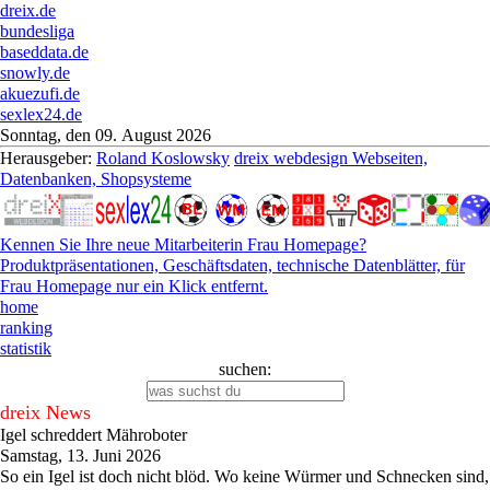
dreix.de
bundesliga
baseddata.de
snowly.de
akuezufi.de
sexlex24.de
Sonntag, den 09. August 2026
Herausgeber:
Roland Koslowsky
dreix webdesign Webseiten,
Datenbanken, Shopsysteme
Kennen Sie Ihre neue Mitarbeiterin Frau Homepage?
Produktpräsentationen, Geschäftsdaten, technische Datenblätter, für
Frau Homepage nur ein Klick entfernt.
home
ranking
statistik
suchen:
dreix News
Igel schreddert Mähroboter
Samstag, 13. Juni 2026
So ein Igel ist doch nicht blöd. Wo keine Würmer und Schnecken sind,