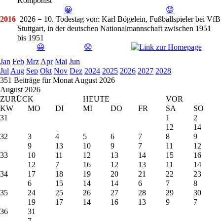
Komponist
😀
😟
2016
2026 = 10. Todestag
von: Karl Bögelein, Fußballspieler bei VfB
Stuttgart, in der deutschen Nationalmannschaft zwischen 1951
bis 1951
😀
😟
Jan
Feb
Mrz
Apr
Mai
Jun
Jul
Aug
Sep
Okt
Nov
Dez
2024
2025
2026
2027
2028
351 Beiträge für Monat August 2026
August 2026
ZURÜCK
HEUTE
VOR
KW
MO
DI
MI
DO
FR
SA
SO
31
1
2
12
14
32
3
4
5
6
7
8
9
9
13
10
9
7
11
12
33
10
11
12
13
14
15
16
12
7
16
12
13
11
14
34
17
18
19
20
21
22
23
6
15
14
14
6
7
8
35
24
25
26
27
28
29
30
19
17
14
16
13
9
7
36
31
7