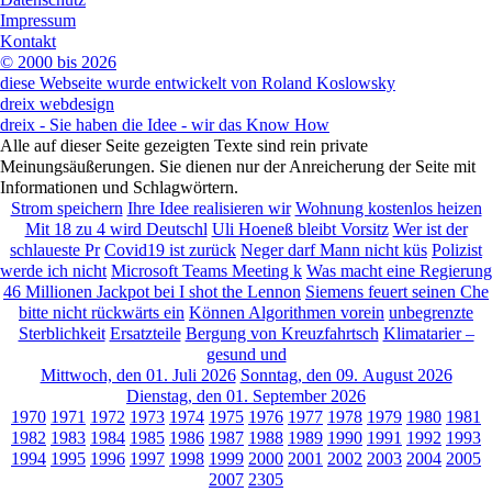
Impressum
Kontakt
© 2000 bis 2026
diese Webseite wurde entwickelt von Roland Koslowsky
dreix webdesign
dreix - Sie haben die Idee - wir das Know How
Alle auf dieser Seite gezeigten Texte sind rein private
Meinungsäußerungen. Sie dienen nur der Anreicherung der Seite mit
Informationen und Schlagwörtern.
Strom speichern
Ihre Idee realisieren wir
Wohnung kostenlos heizen
Mit 18 zu 4 wird Deutschl
Uli Hoeneß bleibt Vorsitz
Wer ist der
schlaueste Pr
Covid19 ist zurück
Neger darf Mann nicht küs
Polizist
werde ich nicht
Microsoft Teams Meeting k
Was macht eine Regierung
46 Millionen Jackpot bei
I shot the Lennon
Siemens feuert seinen Che
bitte nicht rückwärts ein
Können Algorithmen vorein
unbegrenzte
Sterblichkeit
Ersatzteile
Bergung von Kreuzfahrtsch
Klimatarier –
gesund und
Mittwoch, den 01. Juli 2026
Sonntag, den 09. August 2026
Dienstag, den 01. September 2026
1970
1971
1972
1973
1974
1975
1976
1977
1978
1979
1980
1981
1982
1983
1984
1985
1986
1987
1988
1989
1990
1991
1992
1993
1994
1995
1996
1997
1998
1999
2000
2001
2002
2003
2004
2005
2007
2305