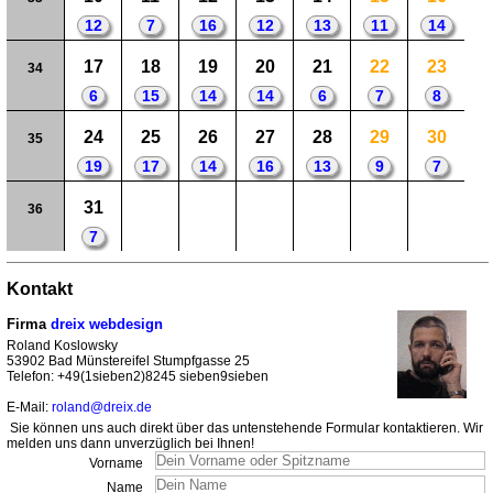
12
7
16
12
13
11
14
17
18
19
20
21
22
23
34
6
15
14
14
6
7
8
24
25
26
27
28
29
30
35
19
17
14
16
13
9
7
31
36
7
Kontakt
Firma
dreix webdesign
Roland Koslowsky
53902 Bad Münstereifel Stumpfgasse 25
Telefon: +49(1sieben2)8245 sieben9sieben
E-Mail:
roland@dreix.de
Sie können uns auch direkt über das untenstehende Formular kontaktieren. Wir
melden uns dann unverzüglich bei Ihnen!
Vorname
Name