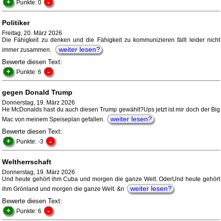
+
-
Punkte: 0
Politiker
Freitag, 20. März 2026
Die Fähigkeit zu denken und die Fähigkeit zu kommunizieren fällt leider nicht
weiter lesen?
immer zusammen.
Bewerte diesen Text:
+
-
Punkte: 6
gegen Donald Trump
Donnerstag, 19. März 2026
He McDonalds hast du auch diesen Trump gewählt?Ups jetzt ist mir doch der Big
weiter lesen?
Mac von meinem Speiseplan gefallen.
Bewerte diesen Text:
+
-
Punkte: -3
Weltherrschaft
Donnerstag, 19. März 2026
Und heute gehört ihm Cuba und morgen die ganze Welt. OderUnd heute gehört
weiter lesen?
ihm Grönland und morgen die ganze Welt. &n
Bewerte diesen Text:
+
-
Punkte: 6