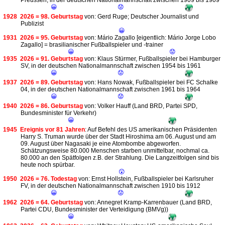
Preussen, in der deutschen Nationalmannschaft zwischen 1909 bis 1909
😀
😟
1928
2026 = 98. Geburtstag
von: Gerd Ruge; Deutscher Journalist und
Publizist
😀
1931
2026 = 95. Geburtstag
von: Mário Zagallo [eigentlich: Mário Jorge Lobo
Zagallo] = brasilianischer Fußballspieler und -trainer
😀
😟
1935
2026 = 91. Geburtstag
von: Klaus Stürmer, Fußballspieler bei Hamburger
SV, in der deutschen Nationalmannschaft zwischen 1954 bis 1961
😀
😟
1937
2026 = 89. Geburtstag
von: Hans Nowak, Fußballspieler bei FC Schalke
04, in der deutschen Nationalmannschaft zwischen 1961 bis 1964
😀
😟
1940
2026 = 86. Geburtstag
von: Volker Hauff (Land BRD, Partei SPD,
Bundesminister für Verkehr)
😀
1945
Ereignis vor 81 Jahren
: Auf Befehl des US amerikanischen Präsidenten
Harry S. Truman wurde über der Stadt Hiroshima am 06. August und am
09. August über Nagasaki je eine Atombombe abgeworfen.
Schätzungsweise 80.000 Menschen starben unmittelbar, nochmal ca.
80.000 an den Spätfolgen z.B. der Strahlung. Die Langzeitfolgen sind bis
heute noch spürbar.
😲
1950
2026 = 76. Todestag
von: Ernst Hollstein, Fußballspieler bei Karlsruher
FV, in der deutschen Nationalmannschaft zwischen 1910 bis 1912
😀
😟
1962
2026 = 64. Geburtstag
von: Annegret Kramp-Karrenbauer (Land BRD,
Partei CDU, Bundesminister der Verteidigung (BMVg))
😀