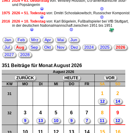
1963
2026 = 63. Geburtstag
von: Whitney Houston; US-amerikanische Soul-
und Popsängerin
😀
😟
1975
2026 = 51. Todestag
von: Dmitri Schostakowitsch; Russischer Komponist
😀
😟
2016
2026 = 10. Todestag
von: Karl Bögelein, Fußballspieler bei VfB Stuttgart,
in der deutschen Nationalmannschaft zwischen 1951 bis 1951
😀
😟
Jan
Feb
Mrz
Apr
Mai
Jun
Jul
Aug
Sep
Okt
Nov
Dez
2024
2025
2026
2027
2028
351 Beiträge für Monat August 2026
August 2026
ZURÜCK
HEUTE
VOR
KW
MO
DI
MI
DO
FR
SA
SO
1
2
31
12
14
3
4
5
6
7
8
9
32
9
13
10
9
7
11
12
10
11
12
13
14
15
16
33