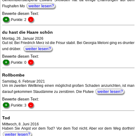
Geheimdienstexperte Edward Snowden hat da einige Erfahrungen auf dem
weiter lesen?
Flughafen Mo
Bewerte diesen Text:
+
-
Punkte: 2
du hast die Haare schön
Montag, 26. Januar 2026
Gut ist: Bei Friedrich Merz ist die Frisur stabil. Bei Georgia Meloni ging es drunter
weiter lesen?
und drüber.
Bewerte diesen Text:
+
-
Punkte: 0
Rollbombe
Samstag, 6. Februar 2021
Um im zweiten Weltkrieg einen möglichst großen Schaden anzurichten, ist man
weiter lesen?
darauf gekommen Staudämme zu zerstören. Die Flutwe
Bewerte diesen Text:
+
-
Punkte: 3
Tod
Mittwoch, 8. Juni 2016
Haben Sie Angst vor dem Tod? Vor dem Tod nicht. Aber vor dem Weg dorthin!
weiter lesen?