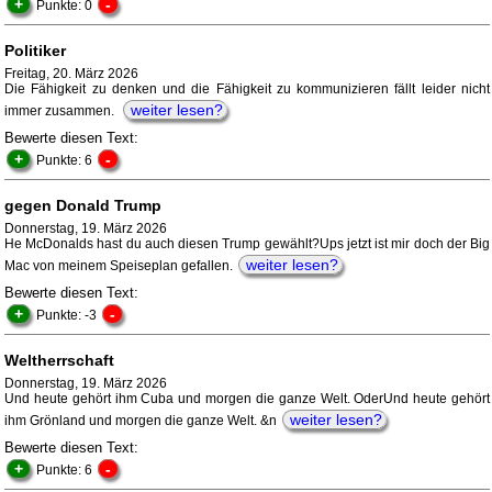
+
-
Punkte: 0
Politiker
Freitag, 20. März 2026
Die Fähigkeit zu denken und die Fähigkeit zu kommunizieren fällt leider nicht
weiter lesen?
immer zusammen.
Bewerte diesen Text:
+
-
Punkte: 6
gegen Donald Trump
Donnerstag, 19. März 2026
He McDonalds hast du auch diesen Trump gewählt?Ups jetzt ist mir doch der Big
weiter lesen?
Mac von meinem Speiseplan gefallen.
Bewerte diesen Text:
+
-
Punkte: -3
Weltherrschaft
Donnerstag, 19. März 2026
Und heute gehört ihm Cuba und morgen die ganze Welt. OderUnd heute gehört
weiter lesen?
ihm Grönland und morgen die ganze Welt. &n
Bewerte diesen Text:
+
-
Punkte: 6