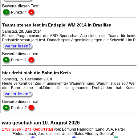
Bewerte diesen Text:
+
-
Punkte: 4
Teams stehen fest im Endspiel WM 2014 in Brasilien
Samstag, 28. Juni 2014
Für die Programmierer der ARD Sportschau App stehen die Teams für beide
Endspiele schon jetzt fest. Danach spielt Argentinien gegen die Schweiß. Um Pl
weiter lesen?
Bewerte diesen Text:
+
-
Punkte: 1
hier dreht sich die Bahn im Kreis
Samstag, 15. Dezember 2018
Heute verkehrt der Zug in umgekehrter Wagenreihung. Warum ist das so? Weil
die Bahn keine Lokführer für so genannte Drehfahrten hat. Komm
weiter lesen?
Bewerte diesen Text:
+
-
Punkte: 2
was geschah am 10. August 2026
1753
2026 = 273. Geburtstag
von: Edmund Randolph (Land USA, Partei
Föderalistisch, Justizminister United States Attorney General)