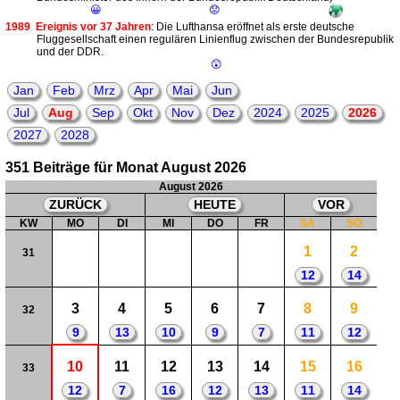
😀
😟
1989
Ereignis vor 37 Jahren
: Die Lufthansa eröffnet als erste deutsche
Fluggesellschaft einen regulären Linienflug zwischen der Bundesrepublik
und der DDR.
😲
Jan
Feb
Mrz
Apr
Mai
Jun
Jul
Aug
Sep
Okt
Nov
Dez
2024
2025
2026
2027
2028
351 Beiträge für Monat August 2026
August 2026
ZURÜCK
HEUTE
VOR
KW
MO
DI
MI
DO
FR
SA
SO
1
2
31
12
14
3
4
5
6
7
8
9
32
9
13
10
9
7
11
12
10
11
12
13
14
15
16
33
12
7
16
12
13
11
14