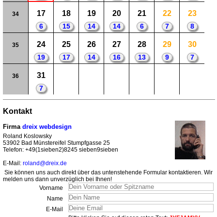
17
18
19
20
21
22
23
34
6
15
14
14
6
7
8
24
25
26
27
28
29
30
35
19
17
14
16
13
9
7
31
36
7
Kontakt
Firma
dreix webdesign
Roland Koslowsky
53902 Bad Münstereifel Stumpfgasse 25
Telefon: +49(1sieben2)8245 sieben9sieben
E-Mail:
roland@dreix.de
Sie können uns auch direkt über das untenstehende Formular kontaktieren. Wir
melden uns dann unverzüglich bei Ihnen!
Vorname
Name
E-Mail