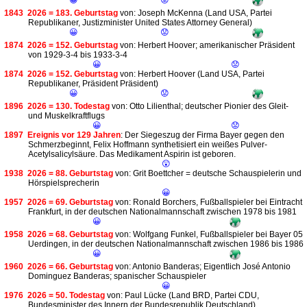
😀
😟
1843
2026 = 183. Geburtstag
von: Joseph McKenna (Land USA, Partei
Republikaner, Justizminister United States Attorney General)
😀
😟
1874
2026 = 152. Geburtstag
von: Herbert Hoover; amerikanischer Präsident
von 1929-3-4 bis 1933-3-4
😀
😟
1874
2026 = 152. Geburtstag
von: Herbert Hoover (Land USA, Partei
Republikaner, Präsident Präsident)
😀
😟
1896
2026 = 130. Todestag
von: Otto Lilienthal; deutscher Pionier des Gleit-
und Muskelkraftflugs
😀
😟
1897
Ereignis vor 129 Jahren
: Der Siegeszug der Firma Bayer gegen den
Schmerzbeginnt, Felix Hoffmann synthetisiert ein weißes Pulver-
Acetylsalicylsäure. Das Medikament Aspirin ist geboren.
😲
1938
2026 = 88. Geburtstag
von: Grit Boettcher = deutsche Schauspielerin und
Hörspielsprecherin
😀
1957
2026 = 69. Geburtstag
von: Ronald Borchers, Fußballspieler bei Eintracht
Frankfurt, in der deutschen Nationalmannschaft zwischen 1978 bis 1981
😀
1958
2026 = 68. Geburtstag
von: Wolfgang Funkel, Fußballspieler bei Bayer 05
Uerdingen, in der deutschen Nationalmannschaft zwischen 1986 bis 1986
😀
1960
2026 = 66. Geburtstag
von: Antonio Banderas; Eigentlich José Antonio
Dominguez Banderas; spanischer Schauspieler
😀
1976
2026 = 50. Todestag
von: Paul Lücke (Land BRD, Partei CDU,
Bundesminister des Innern der Bundesrepublik Deutschland)