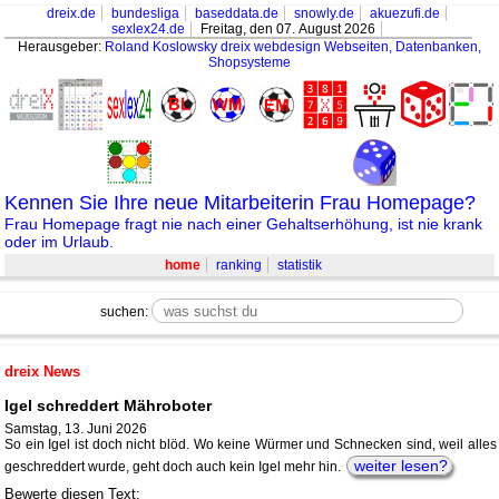
dreix.de
bundesliga
baseddata.de
snowly.de
akuezufi.de
sexlex24.de
Freitag, den 07. August 2026
Herausgeber:
Roland Koslowsky
dreix webdesign Webseiten, Datenbanken,
Shopsysteme
Kennen Sie Ihre neue Mitarbeiterin Frau Homepage?
Frau Homepage fragt nie nach einer Gehaltserhöhung, ist nie krank
oder im Urlaub.
home
ranking
statistik
suchen:
dreix News
Igel schreddert Mähroboter
Samstag, 13. Juni 2026
So ein Igel ist doch nicht blöd. Wo keine Würmer und Schnecken sind, weil alles
weiter lesen?
geschreddert wurde, geht doch auch kein Igel mehr hin.
Bewerte diesen Text: