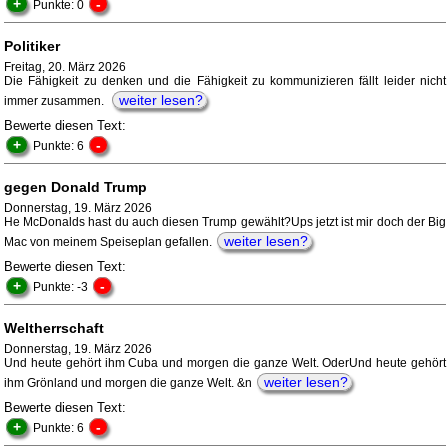
+
-
Punkte: 0
Politiker
Freitag, 20. März 2026
Die Fähigkeit zu denken und die Fähigkeit zu kommunizieren fällt leider nicht
weiter lesen?
immer zusammen.
Bewerte diesen Text:
+
-
Punkte: 6
gegen Donald Trump
Donnerstag, 19. März 2026
He McDonalds hast du auch diesen Trump gewählt?Ups jetzt ist mir doch der Big
weiter lesen?
Mac von meinem Speiseplan gefallen.
Bewerte diesen Text:
+
-
Punkte: -3
Weltherrschaft
Donnerstag, 19. März 2026
Und heute gehört ihm Cuba und morgen die ganze Welt. OderUnd heute gehört
weiter lesen?
ihm Grönland und morgen die ganze Welt. &n
Bewerte diesen Text:
+
-
Punkte: 6