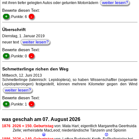
weiter lesen?
mit ihren tiefer gelegten Autos oder getunten Motorrädern
Bewerte diesen Text:
+
-
Punkte: 6
Überschrift
Dienstag, 1. Januar 2019
weiter lesen?
neuer text
Bewerte diesen Text:
+
-
Punkte: 0
Schmetterlinge richen den Weg
Mittwoch, 12. Juni 2013
Schmetterlinge (lateinisch: Lepidoptera), so haben Wissenschaftler (sogenante
Lepidopterologen) festgestellt, können mehrere Kilometer gegen den Wind
weiter lesen?
Bewerte diesen Text:
+
-
Punkte: 1
was geschah am 07. August 2026
1876
2026 = 150. Geburtstag
von: Mata Hari; eigentlich Margaretha Geertruida
Zelle; verheiratete MacLeod; niederländische Tänzerin und Spionin
😀
😟