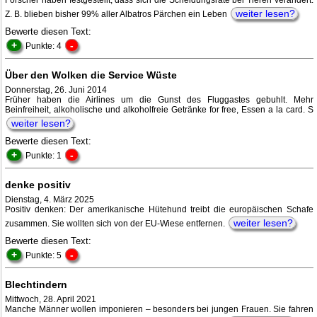
Forscher haben festgestellt, dass sich die Scheidungsrate bei Tieren verändert.
weiter lesen?
Z. B. blieben bisher 99% aller Albatros Pärchen ein Leben
Bewerte diesen Text:
+
-
Punkte: 4
Über den Wolken die Service Wüste
Donnerstag, 26. Juni 2014
Früher haben die Airlines um die Gunst des Fluggastes gebuhlt. Mehr
Beinfreiheit, alkoholische und alkoholfreie Getränke for free, Essen a la card. S
weiter lesen?
Bewerte diesen Text:
+
-
Punkte: 1
denke positiv
Dienstag, 4. März 2025
Positiv denken: Der amerikanische Hütehund treibt die europäischen Schafe
weiter lesen?
zusammen. Sie wollten sich von der EU-Wiese entfernen.
Bewerte diesen Text:
+
-
Punkte: 5
Blechtindern
Mittwoch, 28. April 2021
Manche Männer wollen imponieren – besonders bei jungen Frauen. Sie fahren