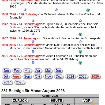
1886
2026 = 140. Geburtstag
von: Lothar Budzinski-Kreth, Fußballspieler bei
Duisburger SpV, in der deutschen Nationalmannschaft zwischen 1910 bis
1910
😀
😟
1900
2026 = 126. Todestag
von: Wilhelm Liebknecht Deutscher Politiker und
Journalist
😀
😟
1942
2026 = 84. Geburtstag
von: Sigfried Held, Fußballspieler bei Borussia
Dortmund, Kickers Offenbach, in der deutschen Nationalmannschaft
zwischen 1966 bis 1973
😀
1957
2026 = 69. Todestag
von: Oliver Hardy US-amerikanischer Schauspieler
😀
😟
1968
2026 = 58. Geburtstag
von: Martin Max, Fußballspieler bei TSV 1860
München, in der deutschen Nationalmannschaft zwischen 2002 bis 2002
😀
2001
2026 = 25. Geburtstag
von: Vivien Endemann = Fußballspielerin der
deutschen Nationalmannschaft und bei VfL Wolfsburg
😀
Jan
Feb
Mrz
Apr
Mai
Jun
Jul
Aug
Sep
Okt
Nov
Dez
2024
2025
2026
2027
2028
351 Beiträge für Monat August 2026
August 2026
ZURÜCK
HEUTE
VOR