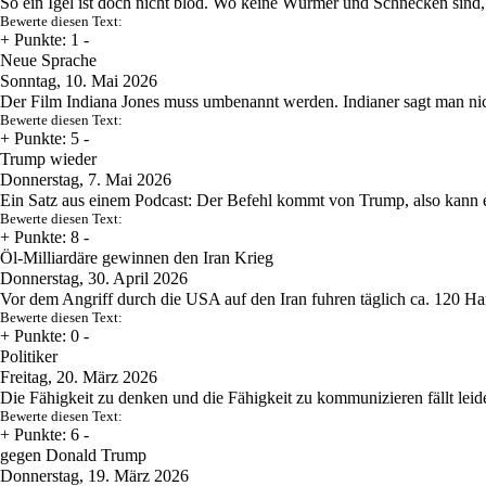
So ein Igel ist doch nicht blöd. Wo keine Würmer und Schnecken sind, 
Bewerte diesen Text:
+
Punkte: 1
-
Neue Sprache
Sonntag, 10. Mai 2026
Der Film Indiana Jones muss umbenannt werden. Indianer sagt man ni
Bewerte diesen Text:
+
Punkte: 5
-
Trump wieder
Donnerstag, 7. Mai 2026
Ein Satz aus einem Podcast: Der Befehl kommt von Trump, also kann es 
Bewerte diesen Text:
+
Punkte: 8
-
Öl-Milliardäre gewinnen den Iran Krieg
Donnerstag, 30. April 2026
Vor dem Angriff durch die USA auf den Iran fuhren täglich ca. 120 H
Bewerte diesen Text:
+
Punkte: 0
-
Politiker
Freitag, 20. März 2026
Die Fähigkeit zu denken und die Fähigkeit zu kommunizieren fällt le
Bewerte diesen Text:
+
Punkte: 6
-
gegen Donald Trump
Donnerstag, 19. März 2026