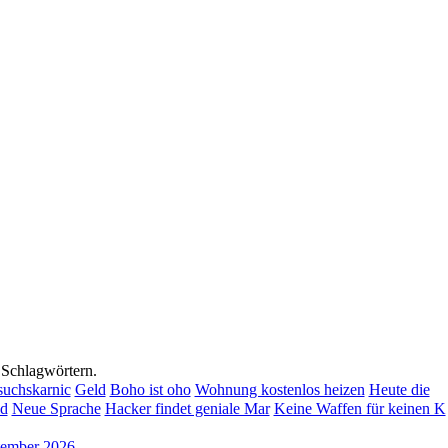
d Schlagwörtern.
rsuchskarnic
Geld
Boho ist oho
Wohnung kostenlos heizen
Heute die
ld
Neue Sprache
Hacker findet geniale Mar
Keine Waffen für keinen K
ptember 2026