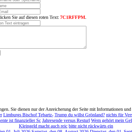
licken Sie auf diesen roten Text:
7C1RFFPM
.
ungen. Sie dienen nur der Anreicherung der Seite mit Informationen un
r
Limburgs Bischof Tebartz-
Trump du willst Grönland?
nichts für Ve
ente ist finanzieller Sc
Jahresende versus Resturl
Wem gehört mein Ge
Kleingeld macht auch reic
bitte nicht rückwärts ein
en 01. Juli 2026
Samstag, den 08. August 2026
Dienstag, den 01. Se