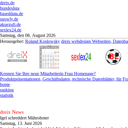
dreix.de
bundesliga
baseddata.de
snowly.de
akuezufi.de
sexlex24.de
Samstag, den 08. August 2026
Herausgeber:
Roland Koslowsky
dreix webdesign Webseiten, Datenb
Kennen Sie Ihre neue Mitarbeiterin Frau Homepage?
Produktpräsentationen, Geschäftsdaten, technische Datenblätter, für F
home
ranking
statistik
dreix News
Igel schreddert Mähroboter
Samstag, 13. Juni 2026