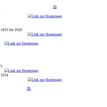
😲
4
 1925 bis 1929
23
s 1974
😟