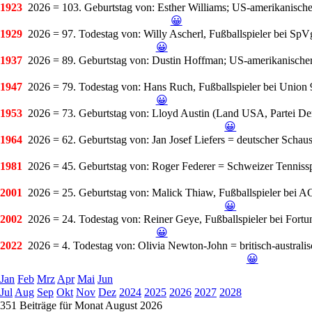
1923
2026 = 103. Geburtstag
von: Esther Williams; US-amerikanisch
😀
1929
2026 = 97. Todestag
von: Willy Ascherl, Fußballspieler bei SpV
😀
1937
2026 = 89. Geburtstag
von: Dustin Hoffman; US-amerikanischer
1947
2026 = 79. Todestag
von: Hans Ruch, Fußballspieler bei Union 
😀
1953
2026 = 73. Geburtstag
von: Lloyd Austin (Land USA, Partei Dem
😀
1964
2026 = 62. Geburtstag
von: Jan Josef Liefers = deutscher Schau
1981
2026 = 45. Geburtstag
von: Roger Federer = Schweizer Tennissp
2001
2026 = 25. Geburtstag
von: Malick Thiaw, Fußballspieler bei A
😀
2002
2026 = 24. Todestag
von: Reiner Geye, Fußballspieler bei Fortu
😀
2022
2026 = 4. Todestag
von: Olivia Newton-John = britisch-australis
😀
Jan
Feb
Mrz
Apr
Mai
Jun
Jul
Aug
Sep
Okt
Nov
Dez
2024
2025
2026
2027
2028
351 Beiträge für Monat August 2026