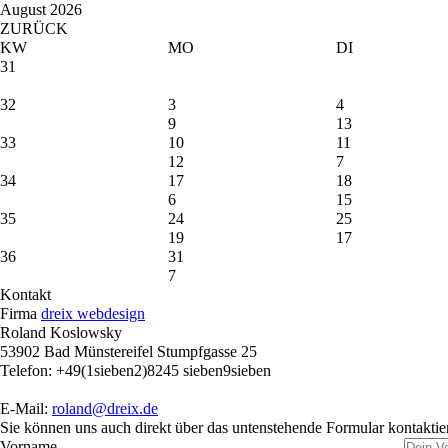
August 2026
ZURÜCK
KW
MO
DI
31
32
3
4
9
13
33
10
11
12
7
34
17
18
6
15
35
24
25
19
17
36
31
7
Kontakt
Firma
dreix webdesign
Roland Koslowsky
53902 Bad Münstereifel Stumpfgasse 25
Telefon: +49(1sieben2)8245 sieben9sieben
E-Mail:
roland@dreix.de
Sie können uns auch direkt über das untenstehende Formular kontaktie
Vorname