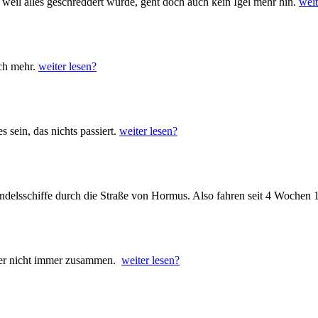
weil alles geschreddert wurde, geht doch auch kein Igel mehr hin.
weit
ch mehr.
weiter lesen?
sein, das nichts passiert.
weiter lesen?
andelsschiffe durch die Straße von Hormus. Also fahren seit 4 Wochen
ider nicht immer zusammen.
weiter lesen?