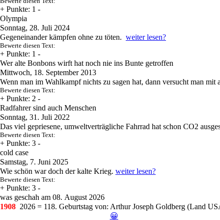
Bewerte diesen Text:
+
Punkte: 1
-
Olympia
Sonntag, 28. Juli 2024
Gegeneinander kämpfen ohne zu töten.
weiter lesen?
Bewerte diesen Text:
+
Punkte: 1
-
Wer alte Bonbons wirft hat noch nie ins Bunte getroffen
Mittwoch, 18. September 2013
Wenn man im Wahlkampf nichts zu sagen hat, dann versucht man mit al
Bewerte diesen Text:
+
Punkte: 2
-
Radfahrer sind auch Menschen
Sonntag, 31. Juli 2022
Das viel gepriesene, umweltverträgliche Fahrrad hat schon CO2 ausges
Bewerte diesen Text:
+
Punkte: 3
-
cold case
Samstag, 7. Juni 2025
Wie schön war doch der kalte Krieg.
weiter lesen?
Bewerte diesen Text:
+
Punkte: 3
-
was geschah am 08. August 2026
1908
2026 = 118. Geburtstag
von: Arthur Joseph Goldberg (Land USA,
😀