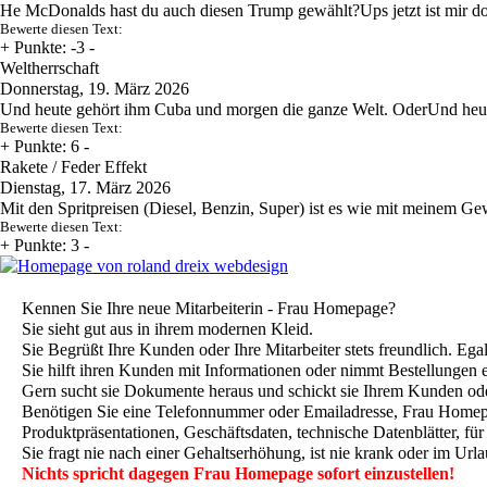
He McDonalds hast du auch diesen Trump gewählt?Ups jetzt ist mir d
Bewerte diesen Text:
+
Punkte: -3
-
Weltherrschaft
Donnerstag, 19. März 2026
Und heute gehört ihm Cuba und morgen die ganze Welt. OderUnd heu
Bewerte diesen Text:
+
Punkte: 6
-
Rakete / Feder Effekt
Dienstag, 17. März 2026
Mit den Spritpreisen (Diesel, Benzin, Super) ist es wie mit meinem G
Bewerte diesen Text:
+
Punkte: 3
-
Kennen Sie Ihre neue Mitarbeiterin - Frau Homepage?
Sie sieht gut aus in ihrem modernen Kleid.
Sie Begrüßt Ihre Kunden oder Ihre Mitarbeiter stets freundlich. Ega
Sie hilft ihren Kunden mit Informationen oder nimmt Bestellungen 
Gern sucht sie Dokumente heraus und schickt sie Ihrem Kunden ode
Benötigen Sie eine Telefonnummer oder Emailadresse, Frau Homepag
Produktpräsentationen, Geschäftsdaten, technische Datenblätter, fü
Sie fragt nie nach einer Gehaltserhöhung, ist nie krank oder im Urla
Nichts spricht dagegen Frau Homepage sofort einzustellen!