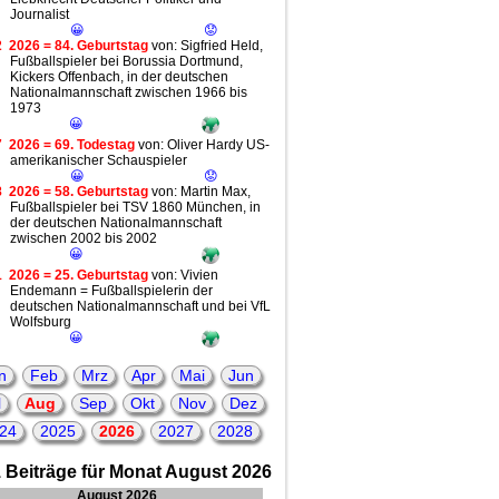
Journalist
😀
😟
2
2026 = 84. Geburtstag
von: Sigfried Held,
Fußballspieler bei Borussia Dortmund,
Kickers Offenbach, in der deutschen
Nationalmannschaft zwischen 1966 bis
1973
😀
7
2026 = 69. Todestag
von: Oliver Hardy US-
amerikanischer Schauspieler
😀
😟
8
2026 = 58. Geburtstag
von: Martin Max,
Fußballspieler bei TSV 1860 München, in
der deutschen Nationalmannschaft
zwischen 2002 bis 2002
😀
1
2026 = 25. Geburtstag
von: Vivien
Endemann = Fußballspielerin der
deutschen Nationalmannschaft und bei VfL
Wolfsburg
😀
n
Feb
Mrz
Apr
Mai
Jun
l
Aug
Sep
Okt
Nov
Dez
24
2025
2026
2027
2028
 Beiträge für Monat August 2026
August 2026