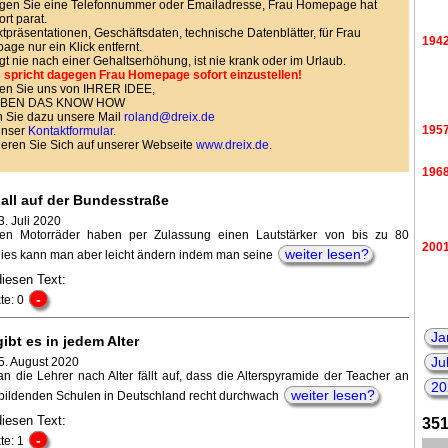
gen Sie eine Telefonnummer oder Emailadresse, Frau Homepage hat
ort parat.
tpräsentationen, Geschäftsdaten, technische Datenblätter, für Frau
194
ge nur ein Klick entfernt.
agt nie nach einer Gehaltserhöhung, ist nie krank oder im Urlaub.
 spricht dagegen Frau Homepage sofort einzustellen!
en Sie uns von IHRER IDEE,
HABEN DAS KNOW HOW
 Sie dazu unsere Mail
roland@dreix.de
195
unser
Kontaktformular
.
ieren Sie Sich auf unserer Webseite
www.dreix.de
.
196
all auf der Bundesstraße
. Juli 2020
ten Motorräder haben per Zulassung einen Lautstärker von bis zu 80
200
weiter lesen?
Dies kann man aber leicht ändern indem man seine
diesen Text:
-
te: 0
Ja
ibt es in jedem Alter
Ju
 5. August 2020
an die Lehrer nach Alter fällt auf, dass die Alterspyramide der Teacher an
20
weiter lesen?
bildenden Schulen in Deutschland recht durchwach
diesen Text:
351
-
te: 1