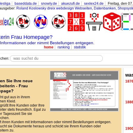
esliga
baseddata.de
snowly.de
akuezufi.de
sexlex24.de
Freitag, den 07
ausgeber:
Roland Koslowsky
dreix webdesign Webseiten, Datenbanken, Shopsys
iterin Frau Homepage?
 Informationen oder nimmt Bestellungen entgegen.
home
ranking
statistik
chen:
was
en Sie Ihre neue
187
beiterin - Frau
epage?
eht gut aus in ihrem
en Kleid.
188
grüßt Ihre Kunden oder Ihre
iter stets freundlich. Egal zu
r Tagesszeit Sie sie
echen.
lft ihren Kunden mit Informationen oder nimmt Bestellungen entgegen.
ucht sie Dokumente heraus und schickt sie Ihrem Kunden oder
190
eitern zu.