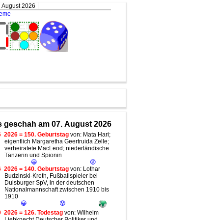
. August 2026
teme
 geschah am 07. August 2026
6
2026 = 150. Geburtstag
von: Mata Hari;
eigentlich Margaretha Geertruida Zelle;
verheiratete MacLeod; niederländische
Tänzerin und Spionin
😀
😟
6
2026 = 140. Geburtstag
von: Lothar
Budzinski-Kreth, Fußballspieler bei
Duisburger SpV, in der deutschen
Nationalmannschaft zwischen 1910 bis
1910
😀
😟
0
2026 = 126. Todestag
von: Wilhelm
Liebknecht Deutscher Politiker und