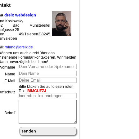
takt
ma
dreix webdesign
nd Koslowsky
02 Bad Münstereifel
pfgasse 25
efon: +49(1sieben2)8245
en9sieben
il:
roland@dreix.de
können uns auch direkt über das
nstehende Formular kontaktieren. Wir melden
dann unverzüglich bei Ihnen!
Vorname
Name
E-Mail
Bitte klicken Sie auf diesen roten
Text:
BIMGUFZJ
.
amschutz
Betreff