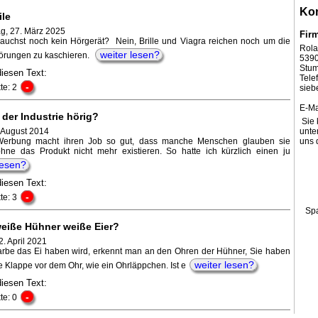
Kon
ile
g, 27. März 2025
Fir
auchst noch kein Hörgerät? Nein, Brille und Viagra reichen noch um die
Rola
weiter lesen?
törungen zu kaschieren.
539
Stum
diesen Text:
Tel
-
te: 2
sieb
E-Ma
 der Industrie hörig?
Sie 
. August 2014
unte
erbung macht ihren Job so gut, dass manche Menschen glauben sie
uns 
hne das Produkt nicht mehr existieren. So hatte ich kürzlich einen ju
lesen?
diesen Text:
-
te: 3
Sp
eiße Hühner weiße Eier?
. April 2021
rbe das Ei haben wird, erkennt man an den Ohren der Hühner, Sie haben
weiter lesen?
e Klappe vor dem Ohr, wie ein Ohrläppchen. Ist e
diesen Text:
-
te: 0