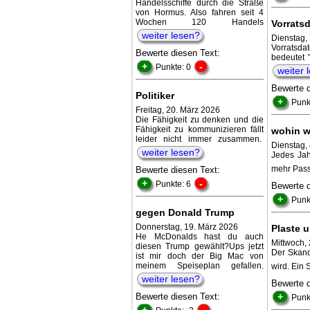
Handelsschiffe durch die Straße
von Hormus. Also fahren seit 4
Wochen 120 Handels
Vorrats
weiter lesen?
Dienstag,
Vorratsd
Bewerte diesen Text:
bedeutet 
+
-
Punkte: 0
weiter 
Bewerte 
Politiker
+
Punk
Freitag, 20. März 2026
Die Fähigkeit zu denken und die
Fähigkeit zu kommunizieren fällt
wohin w
leider nicht immer zusammen.
Dienstag,
weiter lesen?
Jedes Jah
mehr Pass
Bewerte diesen Text:
+
-
Punkte: 6
Bewerte 
+
Punk
gegen Donald Trump
Donnerstag, 19. März 2026
Plaste u
He McDonalds hast du auch
Mittwoch, 
diesen Trump gewählt?Ups jetzt
Der Skanda
ist mir doch der Big Mac von
meinem Speiseplan gefallen.
wird. Ein 
weiter lesen?
Bewerte 
Bewerte diesen Text:
+
Punk
+
-