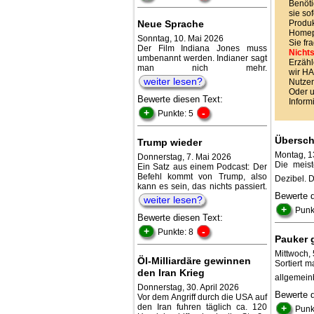
Benöti
sie sof
Neue Sprache
Produk
Homepa
Sonntag, 10. Mai 2026
Sie fr
Der Film Indiana Jones muss
Nichts
umbenannt werden. Indianer sagt
Erzähl
man nich mehr.
wir 
weiter lesen?
Nutzen
Oder 
Bewerte diesen Text:
Inform
+
-
Punkte: 5
Übersch
Trump wieder
Montag, 13
Donnerstag, 7. Mai 2026
Die meis
Ein Satz aus einem Podcast: Der
Befehl kommt von Trump, also
Dezibel. 
kann es sein, das nichts passiert.
Bewerte 
weiter lesen?
+
Punk
Bewerte diesen Text:
+
-
Punkte: 8
Pauker g
Mittwoch,
Öl-Milliardäre gewinnen
Sortiert m
den Iran Krieg
allgemein
Donnerstag, 30. April 2026
Bewerte 
Vor dem Angriff durch die USA auf
den Iran fuhren täglich ca. 120
+
Punk