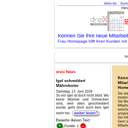
dreix.de
bund
Her
Kennen Sie Ihre neue Mitarbe
Frau Homepage hilft ihren Kunden mit
su
dreix News
Kenn
Igel schreddert
Mitar
Mähroboter
Hom
Samstag, 13. Juni 2026
Sie si
So ein Igel ist doch nicht blöd. Wo
modern
keine Würmer und Schnecken
Sie Be
sind, weil alles geschreddert
Mitarbe
wurde, geht doch auch kein Igel
welche
weiter lesen?
mehr hin.
anspr
Sie hi
Bewerte diesen Text:
Gern s
+
-
Mitarb
Punkte: 1