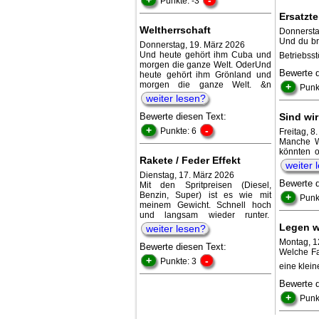
Punkte: -3
Ersatzte
Weltherrschaft
Donnersta
Und du br
Donnerstag, 19. März 2026
Und heute gehört ihm Cuba und
Betriebss
morgen die ganze Welt. OderUnd
Bewerte 
heute gehört ihm Grönland und
morgen die ganze Welt. &n
+
Punk
weiter lesen?
Bewerte diesen Text:
Sind wir
+
-
Punkte: 6
Freitag, 8
Manche W
könnten o
Rakete / Feder Effekt
weiter 
Dienstag, 17. März 2026
Bewerte 
Mit den Spritpreisen (Diesel,
Benzin, Super) ist es wie mit
+
Punk
meinem Gewicht. Schnell hoch
und langsam wieder runter.
Legen w
weiter lesen?
Montag, 12
Bewerte diesen Text:
Welche Fa
+
-
Punkte: 3
eine klein
Bewerte 
+
Punk