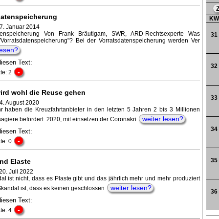
datenspeicherung
K
 7. Januar 2014
atenspeicherung Von Frank Bräutigam, SWR, ARD-Rechtsexperte Was
31
"Vorratsdatenspeicherung"? Bei der Vorratsdatenspeicherung werden Ver
lesen?
diesen Text:
32
-
te: 2
ird wohl die Reuse gehen
33
 4. August 2020
r haben die Kreuzfahrtanbieter in den letzten 5 Jahren 2 bis 3 Millionen
weiter lesen?
agiere befördert. 2020, mit einsetzen der Coronakri
34
diesen Text:
-
te: 0
35
nd Elaste
20. Juli 2022
l ist nicht, dass es Plaste gibt und das jährlich mehr und mehr produziert
weiter lesen?
Skandal ist, dass es keinen geschlossen
36
diesen Text:
-
te: 4