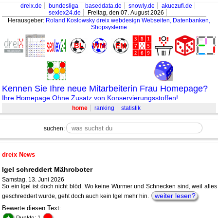
dreix.de
bundesliga
baseddata.de
snowly.de
akuezufi.de
sexlex24.de
Freitag, den 07. August 2026
Herausgeber:
Roland Koslowsky
dreix webdesign Webseiten, Datenbanken,
Shopsysteme
Kennen Sie Ihre neue Mitarbeiterin Frau Homepage?
Ihre Homepage Ohne Zusatz von Konservierungsstoffen!
home
ranking
statistik
suchen:
dreix News
Igel schreddert Mähroboter
Samstag, 13. Juni 2026
So ein Igel ist doch nicht blöd. Wo keine Würmer und Schnecken sind, weil alles
weiter lesen?
geschreddert wurde, geht doch auch kein Igel mehr hin.
Bewerte diesen Text:
+
-