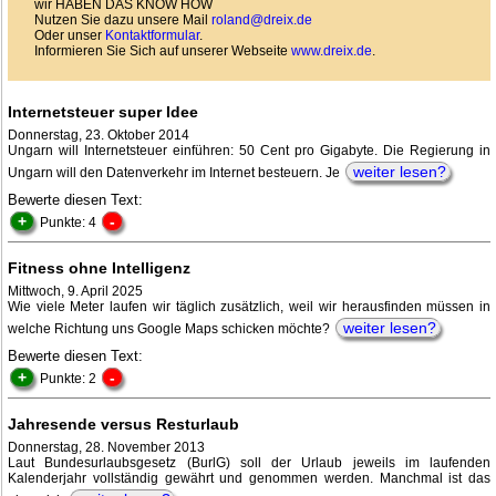
wir HABEN DAS KNOW HOW
Nutzen Sie dazu unsere Mail
roland@dreix.de
Oder unser
Kontaktformular
.
Informieren Sie Sich auf unserer Webseite
www.dreix.de
.
Internetsteuer super Idee
Donnerstag, 23. Oktober 2014
Ungarn will Internetsteuer einführen: 50 Cent pro Gigabyte. Die Regierung in
weiter lesen?
Ungarn will den Datenverkehr im Internet besteuern. Je
Bewerte diesen Text:
+
-
Punkte: 4
Fitness ohne Intelligenz
Mittwoch, 9. April 2025
Wie viele Meter laufen wir täglich zusätzlich, weil wir herausfinden müssen in
weiter lesen?
welche Richtung uns Google Maps schicken möchte?
Bewerte diesen Text:
+
-
Punkte: 2
Jahresende versus Resturlaub
Donnerstag, 28. November 2013
Laut Bundesurlaubsgesetz (BurlG) soll der Urlaub jeweils im laufenden
Kalenderjahr vollständig gewährt und genommen werden. Manchmal ist das