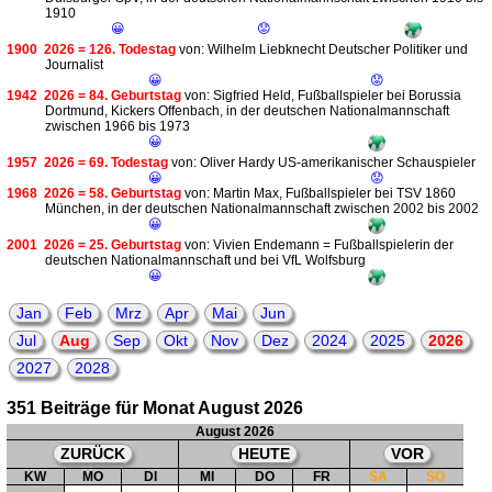
1910
😀
😟
1900
2026 = 126. Todestag
von: Wilhelm Liebknecht Deutscher Politiker und
Journalist
😀
😟
1942
2026 = 84. Geburtstag
von: Sigfried Held, Fußballspieler bei Borussia
Dortmund, Kickers Offenbach, in der deutschen Nationalmannschaft
zwischen 1966 bis 1973
😀
1957
2026 = 69. Todestag
von: Oliver Hardy US-amerikanischer Schauspieler
😀
😟
1968
2026 = 58. Geburtstag
von: Martin Max, Fußballspieler bei TSV 1860
München, in der deutschen Nationalmannschaft zwischen 2002 bis 2002
😀
2001
2026 = 25. Geburtstag
von: Vivien Endemann = Fußballspielerin der
deutschen Nationalmannschaft und bei VfL Wolfsburg
😀
Jan
Feb
Mrz
Apr
Mai
Jun
Jul
Aug
Sep
Okt
Nov
Dez
2024
2025
2026
2027
2028
351 Beiträge für Monat August 2026
August 2026
ZURÜCK
HEUTE
VOR
KW
MO
DI
MI
DO
FR
SA
SO