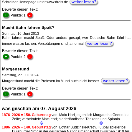
weiter lesen?
Schreiner Homepage unter www.dreix.de
Bewerte diesen Text:
+
-
Punkte: 1
Macht Bahn fahren Spaß?
Sonntag, 16. Juni 2013
Bahn fahren macht Spaß. Oder anders gesagt, wer Deutsche Bahn fährt hat
weiter lesen?
immer was zu lachen. Verspätungen sind ja normal
Bewerte diesen Text:
+
-
Punkte: 2
Morgenstund
Samstag, 27. Juli 2024
weiter lesen?
Morgenstund macht die Protesen im Mund auch nicht besser.
Bewerte diesen Text:
+
-
Punkte: 1
was geschah am 07. August 2026
1876
2026 = 150. Geburtstag
von: Mata Hari; eigentlich Margaretha Geertruida
Zelle; verheiratete MacLeod; niederländische Tänzerin und Spionin
😀
😟
1886
2026 = 140. Geburtstag
von: Lothar Budzinski-Kreth, Fußballspieler bei
Duisburger SpV, in der deutschen Nationalmannschaft zwischen 1910 bis