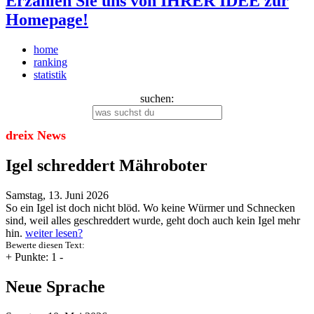
Erzählen Sie uns von IHRER IDEE zur
Homepage!
home
ranking
statistik
suchen:
dreix News
Igel schreddert Mähroboter
Samstag, 13. Juni 2026
So ein Igel ist doch nicht blöd. Wo keine Würmer und Schnecken
sind, weil alles geschreddert wurde, geht doch auch kein Igel mehr
hin.
weiter lesen?
Bewerte diesen Text:
+
Punkte: 1
-
Neue Sprache