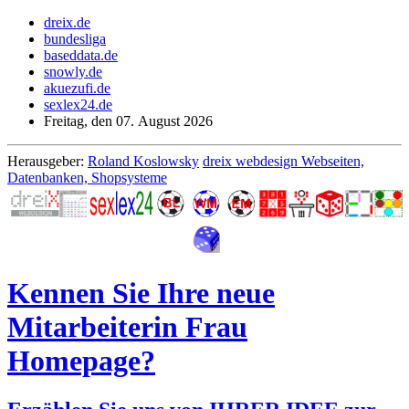
dreix.de
bundesliga
baseddata.de
snowly.de
akuezufi.de
sexlex24.de
Freitag, den 07. August 2026
Herausgeber:
Roland Koslowsky
dreix webdesign Webseiten,
Datenbanken, Shopsysteme
Kennen Sie Ihre neue
Mitarbeiterin Frau
Homepage?