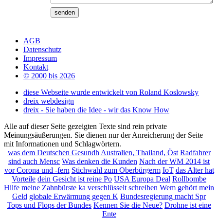
AGB
Datenschutz
Impressum
Kontakt
© 2000 bis 2026
diese Webseite wurde entwickelt von Roland Koslowsky
dreix webdesign
dreix - Sie haben die Idee - wir das Know How
Alle auf dieser Seite gezeigten Texte sind rein private
Meinungsäußerungen. Sie dienen nur der Anreicherung der Seite
mit Informationen und Schlagwörtern.
was dem Deutschen Gesundh
Australien, Thailand, Öst
Radfahrer
sind auch Mensc
Was denken die Kunden
Nach der WM 2014 ist
vor
Corona und -fern
Stichwahl zum Oberbürgerm
IoT
das Alter hat
Vorteile
dein Gesicht ist reine Po
USA Europa Deal
Rollbombe
Hilfe meine Zahnbürste ka
verschlüsselt schreiben
Wem gehört mein
Geld
globale Erwärmung gegen K
Bundesregierung macht Spr
Tops und Flops der Bundes
Kennen Sie die Neue?
Drohne ist eine
Ente