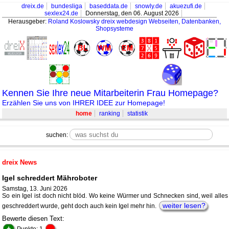
dreix.de
bundesliga
baseddata.de
snowly.de
akuezufi.de
sexlex24.de
Donnerstag, den 06. August 2026
Herausgeber:
Roland Koslowsky
dreix webdesign Webseiten, Datenbanken,
Shopsysteme
Kennen Sie Ihre neue Mitarbeiterin Frau Homepage?
Erzählen Sie uns von IHRER IDEE zur Homepage!
home
ranking
statistik
suchen:
dreix News
Igel schreddert Mähroboter
Samstag, 13. Juni 2026
So ein Igel ist doch nicht blöd. Wo keine Würmer und Schnecken sind, weil alles
weiter lesen?
geschreddert wurde, geht doch auch kein Igel mehr hin.
Bewerte diesen Text:
+
-