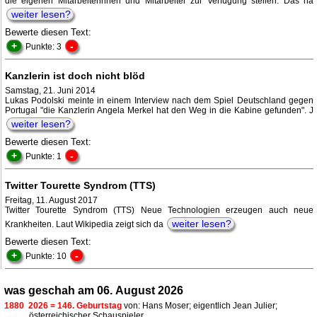
die eigenen Mitarbeiterinnen und Mitarbeiter zur Verfügung stellen. Das ha
weiter lesen?
Bewerte diesen Text:
+
-
Punkte: 3
Kanzlerin ist doch nicht blöd
Samstag, 21. Juni 2014
Lukas Podolski meinte in einem Interview nach dem Spiel Deutschland gegen
Portugal "die Kanzlerin Angela Merkel hat den Weg in die Kabine gefunden". J
weiter lesen?
Bewerte diesen Text:
+
-
Punkte: 1
Twitter Tourette Syndrom (TTS)
Freitag, 11. August 2017
Twitter Tourette Syndrom (TTS) Neue Technologien erzeugen auch neue
weiter lesen?
Krankheiten. Laut Wikipedia zeigt sich da
Bewerte diesen Text:
+
-
Punkte: 10
was geschah am 06. August 2026
1880
2026 = 146. Geburtstag
von: Hans Moser; eigentlich Jean Julier;
österreichischer Schauspieler