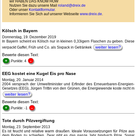
wir HABEN DAS KNOW HOW
Nutzen Sie dazu unsere Mail
roland@dreix.de
Oder unser
Kontaktformular
.
Informieren Sie Sich auf unserer Webseite
www.dreix.de
.
Kölsch in Bayern
Donnerstag, 19. Dezember 2019
In Bayern scheint es Kölsch nur in kleinen 0,33igern Flaschen zu geben. Diese
weiter lesen?
verpackt Gaffel, Früh und Co. als Sixpack in Getränkek
Bewerte diesen Text:
+
-
Punkte: 4
EEG kostet eine Kugel Eis pro Nase
Montag, 20. Januar 2014
2004 versprach der Umweltminister und Erfinder des Erneuerbaren-Energien-
Gesetzes (EEG), Jürgen Trittin von den Grünen, die Energiewende koste nicht m
weiter lesen?
Bewerte diesen Text:
+
-
Punkte: -1
Tote durch Pilzvergiftung
Montag, 23. September 2013
Es ist feucht und relative warm draußen. Ideale Voraussetzungen für Pilze aus
dem Boden zu schießen. Zwar gibt es das ganze Jahr hindurch Pilze. Sogar