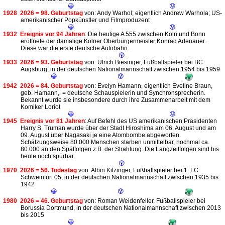
😀
😟
1928
2026 = 98. Geburtstag
von: Andy Warhol; eigentlich Andrew Warhola; US-
amerikanischer Popkünstler und Filmproduzent
😀
😟
1932
Ereignis vor 94 Jahren
: Die heutige A 555 zwischen Köln und Bonn
eröffnete der damalige Kölner Oberbürgermeister Konrad Adenauer.
Diese war die erste deutsche Autobahn.
😲
1933
2026 = 93. Geburtstag
von: Ulrich Biesinger, Fußballspieler bei BC
Augsburg, in der deutschen Nationalmannschaft zwischen 1954 bis 1959
😀
😟
1942
2026 = 84. Geburtstag
von: Evelyn Hamann, eigentlich Eveline Braun,
geb. Hamann, = deutsche Schauspielerin und Synchronsprecherin.
Bekannt wurde sie insbesondere durch ihre Zusammenarbeit mit dem
Komiker Loriot
😀
😟
1945
Ereignis vor 81 Jahren
: Auf Befehl des US amerikanischen Präsidenten
Harry S. Truman wurde über der Stadt Hiroshima am 06. August und am
09. August über Nagasaki je eine Atombombe abgeworfen.
Schätzungsweise 80.000 Menschen starben unmittelbar, nochmal ca.
80.000 an den Spätfolgen z.B. der Strahlung. Die Langzeitfolgen sind bis
heute noch spürbar.
😲
1970
2026 = 56. Todestag
von: Albin Kitzinger, Fußballspieler bei 1. FC
Schweinfurt 05, in der deutschen Nationalmannschaft zwischen 1935 bis
1942
😀
😟
1980
2026 = 46. Geburtstag
von: Roman Weidenfeller, Fußballspieler bei
Borussia Dortmund, in der deutschen Nationalmannschaft zwischen 2013
bis 2015
😀