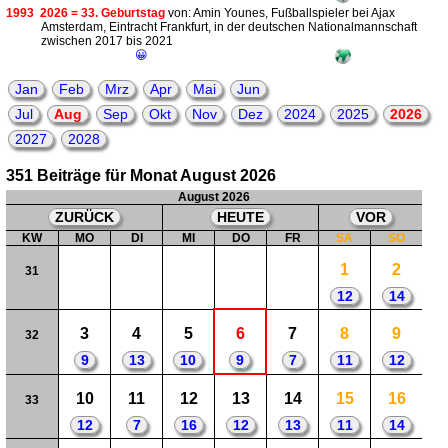
1993
2026 = 33. Geburtstag
von: Amin Younes, Fußballspieler bei Ajax
Amsterdam, Eintracht Frankfurt, in der deutschen Nationalmannschaft
zwischen 2017 bis 2021
😀
Jan
Feb
Mrz
Apr
Mai
Jun
Jul
Aug
Sep
Okt
Nov
Dez
2024
2025
2026
2027
2028
351 Beiträge für Monat August 2026
August 2026
ZURÜCK
HEUTE
VOR
KW
MO
DI
MI
DO
FR
SA
SO
1
2
31
12
14
3
4
5
6
7
8
9
32
9
13
10
9
7
11
12
10
11
12
13
14
15
16
33
12
7
16
12
13
11
14