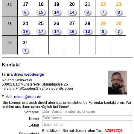
17
18
19
20
21
22
23
34
6
15
14
14
6
7
8
24
25
26
27
28
29
30
35
19
17
14
16
13
9
7
31
36
7
Kontakt
Firma
dreix webdesign
Roland Koslowsky
53902 Bad Münstereifel Stumpfgasse 25
Telefon: +49(1sieben2)8245 sieben9sieben
E-Mail:
roland@dreix.de
Sie können uns auch direkt über das untenstehende Formular kontaktieren. Wir
melden uns dann unverzüglich bei Ihnen!
Vorname
Name
E-Mail
Bitte klicken Sie auf diesen roten Text:
AZ5E6ZQ3
.