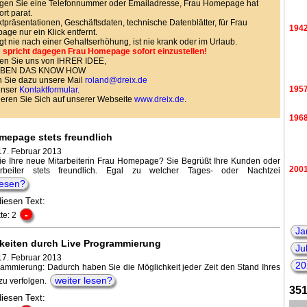
gen Sie eine Telefonnummer oder Emailadresse, Frau Homepage hat
ort parat.
tpräsentationen, Geschäftsdaten, technische Datenblätter, für Frau
194
ge nur ein Klick entfernt.
agt nie nach einer Gehaltserhöhung, ist nie krank oder im Urlaub.
 spricht dagegen Frau Homepage sofort einzustellen!
en Sie uns von IHRER IDEE,
HABEN DAS KNOW HOW
 Sie dazu unsere Mail
roland@dreix.de
195
unser
Kontaktformular
.
ieren Sie Sich auf unserer Webseite
www.dreix.de
.
196
mepage stets freundlich
17. Februar 2013
e Ihre neue Mitarbeiterin Frau Homepage? Sie Begrüßt Ihre Kunden oder
200
arbeiter stets freundlich. Egal zu welcher Tages- oder Nachtzei
lesen?
diesen Text:
-
te: 2
Ja
keiten durch Live Programmierung
Ju
17. Februar 2013
20
rammierung: Dadurch haben Sie die Möglichkeit jeder Zeit den Stand Ihres
weiter lesen?
zu verfolgen.
351
diesen Text: