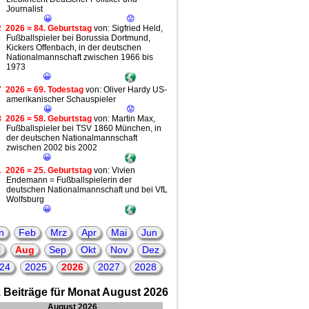
Journalist
😀
😟
2
2026 = 84. Geburtstag
von: Sigfried Held,
Fußballspieler bei Borussia Dortmund,
Kickers Offenbach, in der deutschen
Nationalmannschaft zwischen 1966 bis
1973
😀
7
2026 = 69. Todestag
von: Oliver Hardy US-
amerikanischer Schauspieler
😀
😟
8
2026 = 58. Geburtstag
von: Martin Max,
Fußballspieler bei TSV 1860 München, in
der deutschen Nationalmannschaft
zwischen 2002 bis 2002
😀
1
2026 = 25. Geburtstag
von: Vivien
Endemann = Fußballspielerin der
deutschen Nationalmannschaft und bei VfL
Wolfsburg
😀
n
Feb
Mrz
Apr
Mai
Jun
l
Aug
Sep
Okt
Nov
Dez
24
2025
2026
2027
2028
 Beiträge für Monat August 2026
August 2026