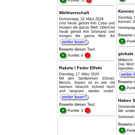
Punkte: -3
Kennen 
Weltherrschaft
Sonntag, 
Donnerstag, 19. März 2026
Kennen Si
Und heute gehört ihm Cuba und
morgen die ganze Welt. OderUnd
Homepage 
heute gehört ihm Grönland und
Bewerte 
morgen die ganze Welt. &n
+
weiter lesen?
Punk
Bewerte diesen Text:
globale
+
-
Punkte: 6
Mittwoch,
Das Wort 
Rakete / Feder Effekt
irgendwo
weiter 
Dienstag, 17. März 2026
Mit den Spritpreisen (Diesel,
Bewerte 
Benzin, Super) ist es wie mit
meinem Gewicht. Schnell hoch
+
Punk
und langsam wieder runter.
weiter lesen?
Haben S
Bewerte diesen Text:
Donnersta
+
-
Punkte: 3
Wir erste
Schreiner
Bewerte 
+
Punk