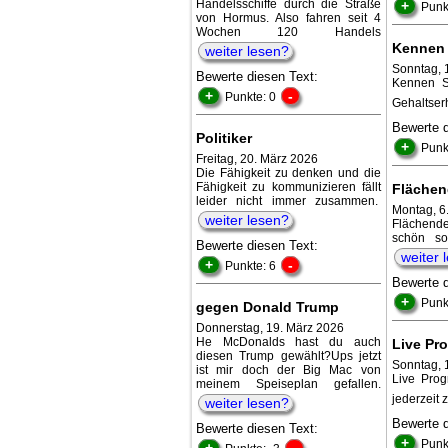
Handelsschiffe durch die Straße
+
Punk
von Hormus. Also fahren seit 4
Wochen 120 Handels
Kennen 
weiter lesen?
Sonntag, 
Bewerte diesen Text:
Kennen S
+
-
Punkte: 0
Gehaltserh
Bewerte 
Politiker
+
Punk
Freitag, 20. März 2026
Die Fähigkeit zu denken und die
Fähigkeit zu kommunizieren fällt
Flächen
leider nicht immer zusammen.
Montag, 6
weiter lesen?
Flächende
schön so
Bewerte diesen Text:
weiter 
+
-
Punkte: 6
Bewerte 
+
Punk
gegen Donald Trump
Donnerstag, 19. März 2026
He McDonalds hast du auch
Live Pr
diesen Trump gewählt?Ups jetzt
Sonntag, 
ist mir doch der Big Mac von
Live Prog
meinem Speiseplan gefallen.
jederzeit 
weiter lesen?
Bewerte 
Bewerte diesen Text:
+
Punk
+
-