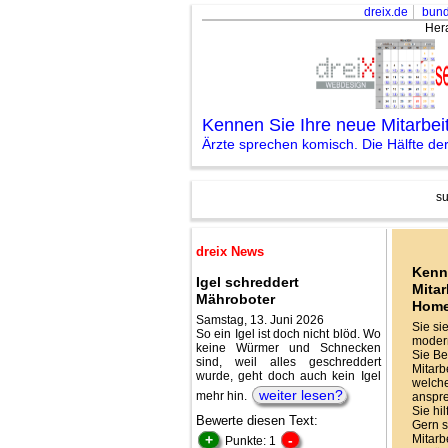
dreix.de
bund
Her
Kennen Sie Ihre neue Mitarbe
Ärzte sprechen komisch. Die Hälfte der 
su
dreix News
Kenn
Igel schreddert
Mitar
Mähroboter
Hom
Samstag, 13. Juni 2026
Sie si
So ein Igel ist doch nicht blöd. Wo
modern
keine Würmer und Schnecken
Sie Be
sind, weil alles geschreddert
Mitarbe
wurde, geht doch auch kein Igel
welche
weiter lesen?
mehr hin.
anspr
Sie hi
Bewerte diesen Text:
Gern s
+
-
Mitarb
Punkte: 1