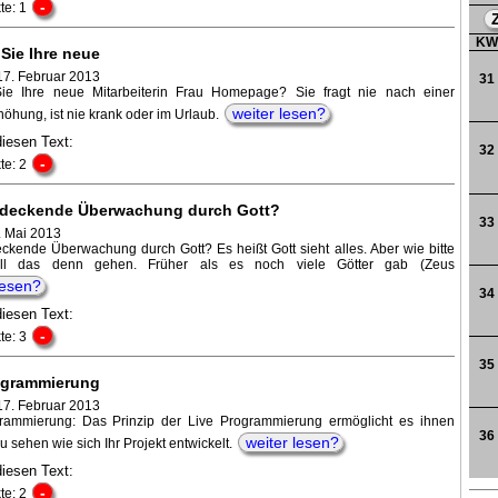
-
te: 1
K
Sie Ihre neue
17. Februar 2013
31
ie Ihre neue Mitarbeiterin Frau Homepage? Sie fragt nie nach einer
weiter lesen?
öhung, ist nie krank oder im Urlaub.
diesen Text:
32
-
te: 2
deckende Überwachung durch Gott?
33
. Mai 2013
ckende Überwachung durch Gott? Es heißt Gott sieht alles. Aber wie bitte
ll das denn gehen. Früher als es noch viele Götter gab (Zeus
lesen?
34
diesen Text:
-
te: 3
35
ogrammierung
17. Februar 2013
rammierung: Das Prinzip der Live Programmierung ermöglicht es ihnen
36
weiter lesen?
zu sehen wie sich Ihr Projekt entwickelt.
diesen Text:
-
te: 2