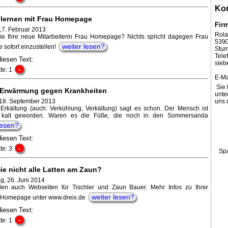
Kon
lernen mit Frau Homepage
Fir
17. Februar 2013
Rola
e Ihre neue Mitarbeiterin Frau Homepage? Nichts spricht dagegen Frau
539
weiter lesen?
sofort einzustellen!
Stum
Tel
diesen Text:
sieb
-
te: 1
E-Ma
Sie 
 Erwärmung gegen Krankheiten
unte
 18. September 2013
uns 
Erkältung (auch: Verkühlung, Verkältung) sagt es schon. Der Mensch ist
 kalt geworden. Waren es die Füße, die noch in den Sommersanda
lesen?
diesen Text:
-
te: 3
Sp
ie nicht alle Latten am Zaun?
g, 26. Juni 2014
llen auch Webseiten für Tischler und Zaun Bauer. Mehr Infos zu Ihrer
weiter lesen?
 Homepage unter www.dreix.de
diesen Text:
-
te: 1