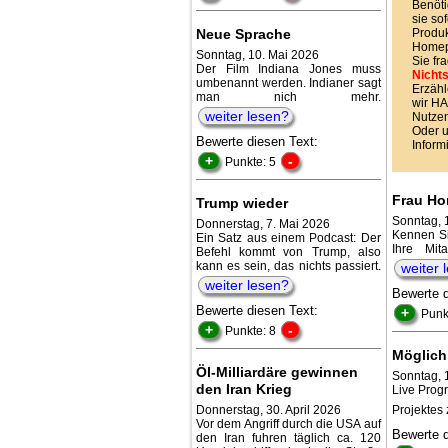
Benöti
sie sof
Neue Sprache
Produk
Homepa
Sonntag, 10. Mai 2026
Sie fr
Der Film Indiana Jones muss
Nichts
umbenannt werden. Indianer sagt
Erzähl
man nich mehr.
wir 
weiter lesen?
Nutzen
Oder 
Bewerte diesen Text:
Inform
+
-
Punkte: 5
Frau Ho
Trump wieder
Sonntag, 
Donnerstag, 7. Mai 2026
Kennen Si
Ein Satz aus einem Podcast: Der
Ihre Mit
Befehl kommt von Trump, also
kann es sein, das nichts passiert.
weiter 
weiter lesen?
Bewerte 
Bewerte diesen Text:
+
Punk
+
-
Punkte: 8
Möglich
Öl-Milliardäre gewinnen
Sonntag, 
den Iran Krieg
Live Prog
Donnerstag, 30. April 2026
Projektes 
Vor dem Angriff durch die USA auf
Bewerte 
den Iran fuhren täglich ca. 120