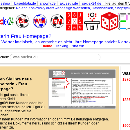
esliga
baseddata.de
snowly.de
akuezufi.de
sexlex24.de
Freitag, den 07
ausgeber:
Roland Koslowsky
dreix webdesign Webseiten, Datenbanken, Shopsys
iterin Frau Homepage?
Wörter lateinisch, ich verstehe es nicht. Ihre Homepage spricht Klartex
home
ranking
statistik
chen:
was
en Sie Ihre neue
187
beiterin - Frau
epage?
eht gut aus in ihrem
en Kleid.
188
grüßt Ihre Kunden oder Ihre
iter stets freundlich. Egal zu
r Tagesszeit Sie sie
echen.
lft ihren Kunden mit Informationen oder nimmt Bestellungen entgegen.
ucht sie Dokumente heraus und schickt sie Ihrem Kunden oder
190
eitern zu.