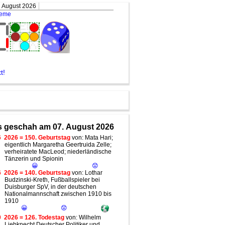
. August 2026
teme
t!
 geschah am 07. August 2026
6
2026 = 150. Geburtstag
von: Mata Hari;
eigentlich Margaretha Geertruida Zelle;
verheiratete MacLeod; niederländische
Tänzerin und Spionin
😀
😟
6
2026 = 140. Geburtstag
von: Lothar
Budzinski-Kreth, Fußballspieler bei
Duisburger SpV, in der deutschen
Nationalmannschaft zwischen 1910 bis
1910
😀
😟
0
2026 = 126. Todestag
von: Wilhelm
Liebknecht Deutscher Politiker und