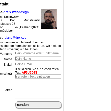
takt
ma
dreix webdesign
nd Koslowsky
02 Bad Münstereifel
pfgasse 25
efon: +49(1sieben2)8245
en9sieben
il:
roland@dreix.de
können uns auch direkt über das
nstehende Formular kontaktieren. Wir melden
dann unverzüglich bei Ihnen!
Vorname
Name
E-Mail
Bitte klicken Sie auf diesen roten
Text:
AF9U6DTE
.
amschutz
Betreff