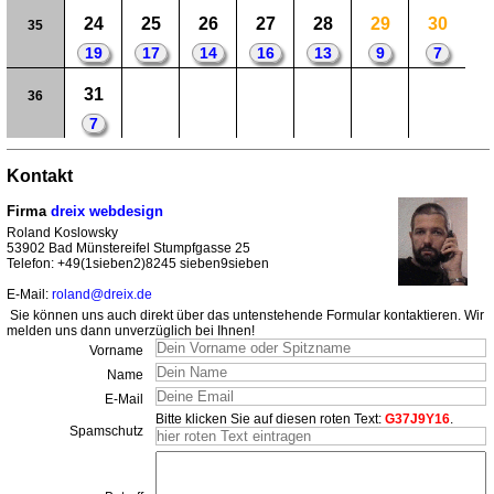
24
25
26
27
28
29
30
35
19
17
14
16
13
9
7
31
36
7
Kontakt
Firma
dreix webdesign
Roland Koslowsky
53902 Bad Münstereifel Stumpfgasse 25
Telefon: +49(1sieben2)8245 sieben9sieben
E-Mail:
roland@dreix.de
Sie können uns auch direkt über das untenstehende Formular kontaktieren. Wir
melden uns dann unverzüglich bei Ihnen!
Vorname
Name
E-Mail
Bitte klicken Sie auf diesen roten Text:
G37J9Y16
.
Spamschutz