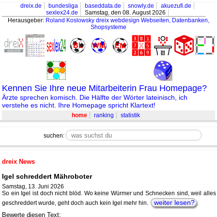
dreix.de
bundesliga
baseddata.de
snowly.de
akuezufi.de
sexlex24.de
Samstag, den 08. August 2026
Herausgeber:
Roland Koslowsky
dreix webdesign Webseiten, Datenbanken,
Shopsysteme
Kennen Sie Ihre neue Mitarbeiterin Frau Homepage?
Ärzte sprechen komisch. Die Hälfte der Wörter lateinisch, ich
verstehe es nicht. Ihre Homepage spricht Klartext!
home
ranking
statistik
suchen:
dreix News
Igel schreddert Mähroboter
Samstag, 13. Juni 2026
So ein Igel ist doch nicht blöd. Wo keine Würmer und Schnecken sind, weil alles
weiter lesen?
geschreddert wurde, geht doch auch kein Igel mehr hin.
Bewerte diesen Text: