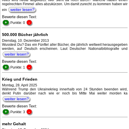
Alles wird heute abgekürzt. Wer sieht da noch durch? Manche haben einen
regelrechten Fimmel alles abzukürzen. Um damit zurecht zu kommen haben wir
weiter lesen?
ein
Bewerte diesen Text:
+
-
Punkte: 0
500.000 Bücher jährlich
Dienstag, 10. Dezember 2013
Wusstest Du? Das ein Fünftel aller Bücher, die jährlich weltweit herausgegeben
werden, auf Deutsch erscheinen. Laut Deutscher Nationalbibliografie und
weiter lesen?
Bewerte diesen Text:
+
-
Punkte: 1
Krieg und Frieden
Montag, 28. April 2025
Während Trump den Ukrainekrieg innerhalb von 24 Stunden beenden wird,
denkt Putin darüber nach wie er noch bis Mitte Mai weiter morden ka
weiter lesen?
Bewerte diesen Text:
+
-
Punkte: 3
mehr Gehalt