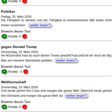
+
-
Punkte: 0
Politiker
Freitag, 20. März 2026
Die Fähigkeit zu denken und die Fähigkeit zu kommunizieren fällt leider nicht
weiter lesen?
immer zusammen.
Bewerte diesen Text:
+
-
Punkte: 6
gegen Donald Trump
Donnerstag, 19. März 2026
He McDonalds hast du auch diesen Trump gewählt?Ups jetzt ist mir doch der Big
weiter lesen?
Mac von meinem Speiseplan gefallen.
Bewerte diesen Text:
+
-
Punkte: -3
Weltherrschaft
Donnerstag, 19. März 2026
Und heute gehört ihm Cuba und morgen die ganze Welt. OderUnd heute gehört
weiter lesen?
ihm Grönland und morgen die ganze Welt. &n
Bewerte diesen Text:
+
-
Punkte: 6