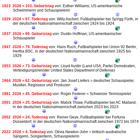
😀
😟
1923
2026 = 103. Geburtstag
von: Esther Williams; US-amerikanische
Schwimmerin und Schauspielerin
😀
😟
😲
1929
2026 = 97. Todestag
von: Willy Ascherl, Fußballspieler bei SpVgg Fürth, in
der deutschen Nationalmannschaft zwischen 1924 bis 1924
😀
😟
1937
2026 = 89. Geburtstag
von: Dustin Hoffman; US-amerikanischer
Schauspieler
😀
1947
2026 = 79. Todestag
von: Hans Ruch, Fußballspieler bei Union 92 Berlin,
Hertha BSC, in der deutschen Nationalmannschaft zwischen 1925 bis
1929
😀
😟
1953
2026 = 73. Geburtstag
von: Lloyd Austin (Land USA, Partei Demokraten,
Verteidigungsminister United States Department of Defense)
😀
1964
2026 = 62. Geburtstag
von: Jan Josef Liefers = deutscher Schauspieler,
Musiker, Regisseur und Produzen
😀
1981
2026 = 45. Geburtstag
von: Roger Federer = Schweizer Tennisspieler
😀
2001
2026 = 25. Geburtstag
von: Malick Thiaw, Fußballspieler bei AC Mailand,
in der deutschen Nationalmannschaft zwischen 2023 bis 2023
😀
2002
2026 = 24. Todestag
von: Reiner Geye, Fußballspieler bei Fortuna
Düsseldorf, in der deutschen Nationalmannschaft zwischen 1972 bis 1974
😀
😟
2022
2026 = 4. Todestag
von: Olivia Newton-John = britisch-australische
Sängerin, Songwriterin, Schauspielerin