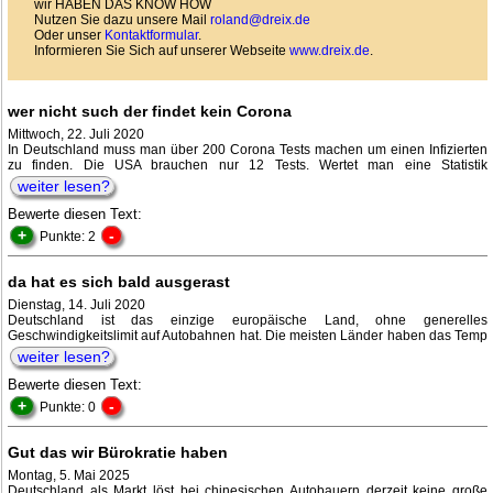
wir HABEN DAS KNOW HOW
Nutzen Sie dazu unsere Mail
roland@dreix.de
Oder unser
Kontaktformular
.
Informieren Sie Sich auf unserer Webseite
www.dreix.de
.
wer nicht such der findet kein Corona
Mittwoch, 22. Juli 2020
In Deutschland muss man über 200 Corona Tests machen um einen Infizierten
zu finden. Die USA brauchen nur 12 Tests. Wertet man eine Statistik
weiter lesen?
Bewerte diesen Text:
+
-
Punkte: 2
da hat es sich bald ausgerast
Dienstag, 14. Juli 2020
Deutschland ist das einzige europäische Land, ohne generelles
Geschwindigkeitslimit auf Autobahnen hat. Die meisten Länder haben das Temp
weiter lesen?
Bewerte diesen Text:
+
-
Punkte: 0
Gut das wir Bürokratie haben
Montag, 5. Mai 2025
Deutschland als Markt löst bei chinesischen Autobauern derzeit keine große