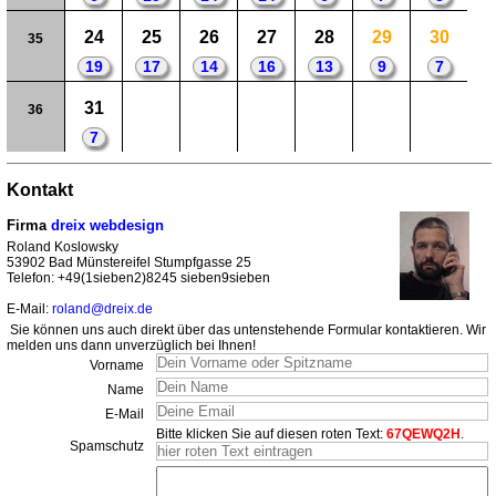
24
25
26
27
28
29
30
35
19
17
14
16
13
9
7
31
36
7
Kontakt
Firma
dreix webdesign
Roland Koslowsky
53902 Bad Münstereifel Stumpfgasse 25
Telefon: +49(1sieben2)8245 sieben9sieben
E-Mail:
roland@dreix.de
Sie können uns auch direkt über das untenstehende Formular kontaktieren. Wir
melden uns dann unverzüglich bei Ihnen!
Vorname
Name
E-Mail
Bitte klicken Sie auf diesen roten Text:
67QEWQ2H
.
Spamschutz