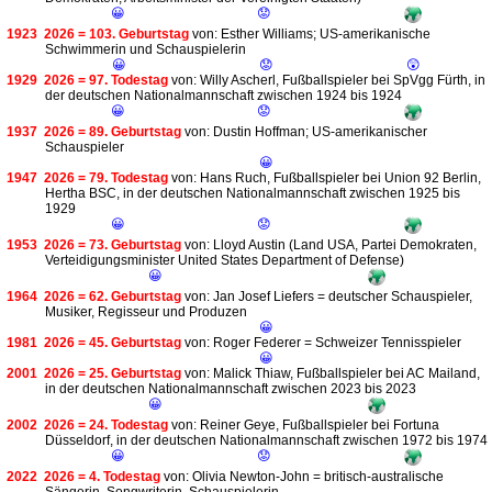
😀
😟
1923
2026 = 103. Geburtstag
von: Esther Williams; US-amerikanische
Schwimmerin und Schauspielerin
😀
😟
😲
1929
2026 = 97. Todestag
von: Willy Ascherl, Fußballspieler bei SpVgg Fürth, in
der deutschen Nationalmannschaft zwischen 1924 bis 1924
😀
😟
1937
2026 = 89. Geburtstag
von: Dustin Hoffman; US-amerikanischer
Schauspieler
😀
1947
2026 = 79. Todestag
von: Hans Ruch, Fußballspieler bei Union 92 Berlin,
Hertha BSC, in der deutschen Nationalmannschaft zwischen 1925 bis
1929
😀
😟
1953
2026 = 73. Geburtstag
von: Lloyd Austin (Land USA, Partei Demokraten,
Verteidigungsminister United States Department of Defense)
😀
1964
2026 = 62. Geburtstag
von: Jan Josef Liefers = deutscher Schauspieler,
Musiker, Regisseur und Produzen
😀
1981
2026 = 45. Geburtstag
von: Roger Federer = Schweizer Tennisspieler
😀
2001
2026 = 25. Geburtstag
von: Malick Thiaw, Fußballspieler bei AC Mailand,
in der deutschen Nationalmannschaft zwischen 2023 bis 2023
😀
2002
2026 = 24. Todestag
von: Reiner Geye, Fußballspieler bei Fortuna
Düsseldorf, in der deutschen Nationalmannschaft zwischen 1972 bis 1974
😀
😟
2022
2026 = 4. Todestag
von: Olivia Newton-John = britisch-australische