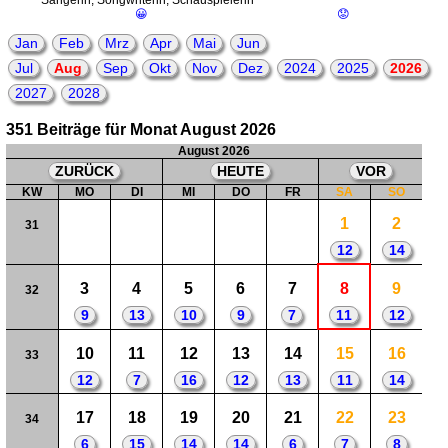
Sängerin, Songwriterin, Schauspielerin
😀
😟
Jan
Feb
Mrz
Apr
Mai
Jun
Jul
Aug
Sep
Okt
Nov
Dez
2024
2025
2026
2027
2028
351 Beiträge für Monat August 2026
August 2026
ZURÜCK
HEUTE
VOR
KW
MO
DI
MI
DO
FR
SA
SO
1
2
31
12
14
3
4
5
6
7
8
9
32
9
13
10
9
7
11
12
10
11
12
13
14
15
16
33
12
7
16
12
13
11
14
17
18
19
20
21
22
23
34
6
15
14
14
6
7
8