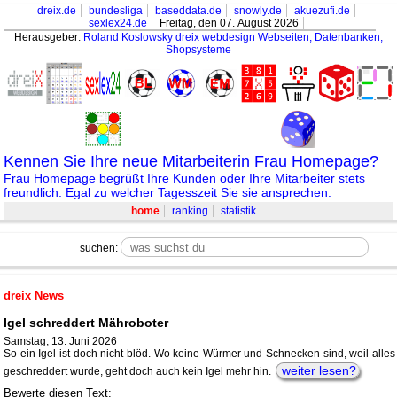
dreix.de
bundesliga
baseddata.de
snowly.de
akuezufi.de
sexlex24.de
Freitag, den 07. August 2026
Herausgeber:
Roland Koslowsky
dreix webdesign Webseiten, Datenbanken,
Shopsysteme
Kennen Sie Ihre neue Mitarbeiterin Frau Homepage?
Frau Homepage begrüßt Ihre Kunden oder Ihre Mitarbeiter stets
freundlich. Egal zu welcher Tagesszeit Sie sie ansprechen.
home
ranking
statistik
suchen:
dreix News
Igel schreddert Mähroboter
Samstag, 13. Juni 2026
So ein Igel ist doch nicht blöd. Wo keine Würmer und Schnecken sind, weil alles
weiter lesen?
geschreddert wurde, geht doch auch kein Igel mehr hin.
Bewerte diesen Text: