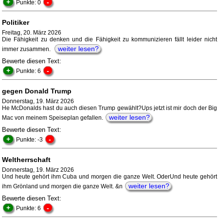
+
-
Punkte: 0
Politiker
Freitag, 20. März 2026
Die Fähigkeit zu denken und die Fähigkeit zu kommunizieren fällt leider nicht
weiter lesen?
immer zusammen.
Bewerte diesen Text:
+
-
Punkte: 6
gegen Donald Trump
Donnerstag, 19. März 2026
He McDonalds hast du auch diesen Trump gewählt?Ups jetzt ist mir doch der Big
weiter lesen?
Mac von meinem Speiseplan gefallen.
Bewerte diesen Text:
+
-
Punkte: -3
Weltherrschaft
Donnerstag, 19. März 2026
Und heute gehört ihm Cuba und morgen die ganze Welt. OderUnd heute gehört
weiter lesen?
ihm Grönland und morgen die ganze Welt. &n
Bewerte diesen Text:
+
-
Punkte: 6