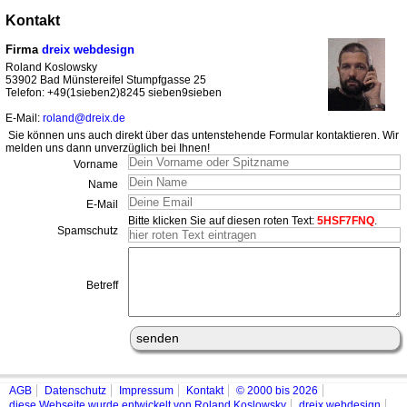
Kontakt
Firma
dreix webdesign
Roland Koslowsky
53902 Bad Münstereifel Stumpfgasse 25
Telefon: +49(1sieben2)8245 sieben9sieben
E-Mail:
roland@dreix.de
Sie können uns auch direkt über das untenstehende Formular kontaktieren. Wir
melden uns dann unverzüglich bei Ihnen!
Vorname
Name
E-Mail
Bitte klicken Sie auf diesen roten Text:
5HSF7FNQ
.
Spamschutz
Betreff
AGB
Datenschutz
Impressum
Kontakt
© 2000 bis 2026
diese Webseite wurde entwickelt von Roland Koslowsky
dreix webdesign