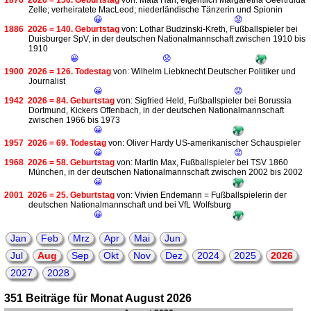
1876
2026 = 150. Geburtstag
von: Mata Hari; eigentlich Margaretha Geertruida
Zelle; verheiratete MacLeod; niederländische Tänzerin und Spionin
😀
😟
1886
2026 = 140. Geburtstag
von: Lothar Budzinski-Kreth, Fußballspieler bei
Duisburger SpV, in der deutschen Nationalmannschaft zwischen 1910 bis
1910
😀
😟
1900
2026 = 126. Todestag
von: Wilhelm Liebknecht Deutscher Politiker und
Journalist
😀
😟
1942
2026 = 84. Geburtstag
von: Sigfried Held, Fußballspieler bei Borussia
Dortmund, Kickers Offenbach, in der deutschen Nationalmannschaft
zwischen 1966 bis 1973
😀
1957
2026 = 69. Todestag
von: Oliver Hardy US-amerikanischer Schauspieler
😀
😟
1968
2026 = 58. Geburtstag
von: Martin Max, Fußballspieler bei TSV 1860
München, in der deutschen Nationalmannschaft zwischen 2002 bis 2002
😀
2001
2026 = 25. Geburtstag
von: Vivien Endemann = Fußballspielerin der
deutschen Nationalmannschaft und bei VfL Wolfsburg
😀
Jan
Feb
Mrz
Apr
Mai
Jun
Jul
Aug
Sep
Okt
Nov
Dez
2024
2025
2026
2027
2028
351 Beiträge für Monat August 2026