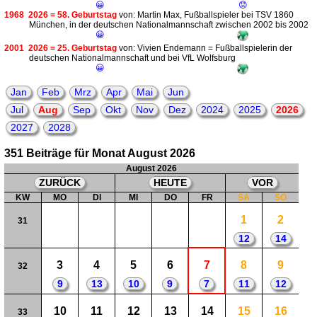
😀
😟
1968
2026 = 58. Geburtstag
von: Martin Max, Fußballspieler bei TSV 1860
München, in der deutschen Nationalmannschaft zwischen 2002 bis 2002
😀
2001
2026 = 25. Geburtstag
von: Vivien Endemann = Fußballspielerin der
deutschen Nationalmannschaft und bei VfL Wolfsburg
😀
Jan
Feb
Mrz
Apr
Mai
Jun
Jul
Aug
Sep
Okt
Nov
Dez
2024
2025
2026
2027
2028
351 Beiträge für Monat August 2026
August 2026
ZURÜCK
HEUTE
VOR
KW
MO
DI
MI
DO
FR
SA
SO
1
2
31
12
14
3
4
5
6
7
8
9
32
9
13
10
9
7
11
12
10
11
12
13
14
15
16
33