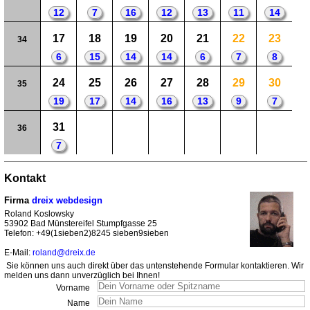
12
7
16
12
13
11
14
17
18
19
20
21
22
23
34
6
15
14
14
6
7
8
24
25
26
27
28
29
30
35
19
17
14
16
13
9
7
31
36
7
Kontakt
Firma
dreix webdesign
Roland Koslowsky
53902 Bad Münstereifel Stumpfgasse 25
Telefon: +49(1sieben2)8245 sieben9sieben
E-Mail:
roland@dreix.de
Sie können uns auch direkt über das untenstehende Formular kontaktieren. Wir
melden uns dann unverzüglich bei Ihnen!
Vorname
Name