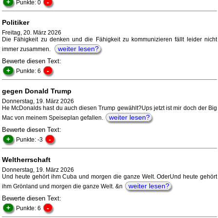
+
-
Punkte: 0
Politiker
Freitag, 20. März 2026
Die Fähigkeit zu denken und die Fähigkeit zu kommunizieren fällt leider nicht
weiter lesen?
immer zusammen.
Bewerte diesen Text:
+
-
Punkte: 6
gegen Donald Trump
Donnerstag, 19. März 2026
He McDonalds hast du auch diesen Trump gewählt?Ups jetzt ist mir doch der Big
weiter lesen?
Mac von meinem Speiseplan gefallen.
Bewerte diesen Text:
+
-
Punkte: -3
Weltherrschaft
Donnerstag, 19. März 2026
Und heute gehört ihm Cuba und morgen die ganze Welt. OderUnd heute gehört
weiter lesen?
ihm Grönland und morgen die ganze Welt. &n
Bewerte diesen Text:
+
-
Punkte: 6