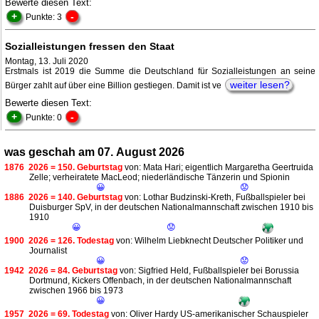
Bewerte diesen Text:
+
-
Punkte: 3
Sozialleistungen fressen den Staat
Montag, 13. Juli 2020
Erstmals ist 2019 die Summe die Deutschland für Sozialleistungen an seine
weiter lesen?
Bürger zahlt auf über eine Billion gestiegen. Damit ist ve
Bewerte diesen Text:
+
-
Punkte: 0
was geschah am 07. August 2026
1876
2026 = 150. Geburtstag
von: Mata Hari; eigentlich Margaretha Geertruida
Zelle; verheiratete MacLeod; niederländische Tänzerin und Spionin
😀
😟
1886
2026 = 140. Geburtstag
von: Lothar Budzinski-Kreth, Fußballspieler bei
Duisburger SpV, in der deutschen Nationalmannschaft zwischen 1910 bis
1910
😀
😟
1900
2026 = 126. Todestag
von: Wilhelm Liebknecht Deutscher Politiker und
Journalist
😀
😟
1942
2026 = 84. Geburtstag
von: Sigfried Held, Fußballspieler bei Borussia
Dortmund, Kickers Offenbach, in der deutschen Nationalmannschaft
zwischen 1966 bis 1973
😀
1957
2026 = 69. Todestag
von: Oliver Hardy US-amerikanischer Schauspieler