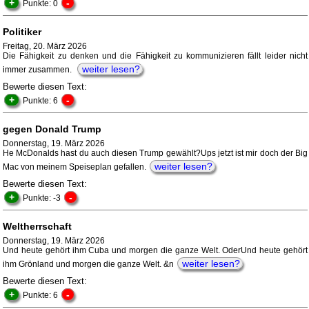
+
-
Punkte: 0
Politiker
Freitag, 20. März 2026
Die Fähigkeit zu denken und die Fähigkeit zu kommunizieren fällt leider nicht
weiter lesen?
immer zusammen.
Bewerte diesen Text:
+
-
Punkte: 6
gegen Donald Trump
Donnerstag, 19. März 2026
He McDonalds hast du auch diesen Trump gewählt?Ups jetzt ist mir doch der Big
weiter lesen?
Mac von meinem Speiseplan gefallen.
Bewerte diesen Text:
+
-
Punkte: -3
Weltherrschaft
Donnerstag, 19. März 2026
Und heute gehört ihm Cuba und morgen die ganze Welt. OderUnd heute gehört
weiter lesen?
ihm Grönland und morgen die ganze Welt. &n
Bewerte diesen Text:
+
-
Punkte: 6