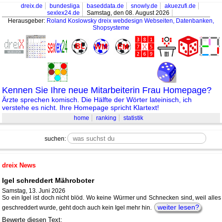
dreix.de
bundesliga
baseddata.de
snowly.de
akuezufi.de
sexlex24.de
Samstag, den 08. August 2026
Herausgeber:
Roland Koslowsky
dreix webdesign Webseiten, Datenbanken,
Shopsysteme
Kennen Sie Ihre neue Mitarbeiterin Frau Homepage?
Ärzte sprechen komisch. Die Hälfte der Wörter lateinisch, ich
verstehe es nicht. Ihre Homepage spricht Klartext!
home
ranking
statistik
suchen:
dreix News
Igel schreddert Mähroboter
Samstag, 13. Juni 2026
So ein Igel ist doch nicht blöd. Wo keine Würmer und Schnecken sind, weil alles
weiter lesen?
geschreddert wurde, geht doch auch kein Igel mehr hin.
Bewerte diesen Text: