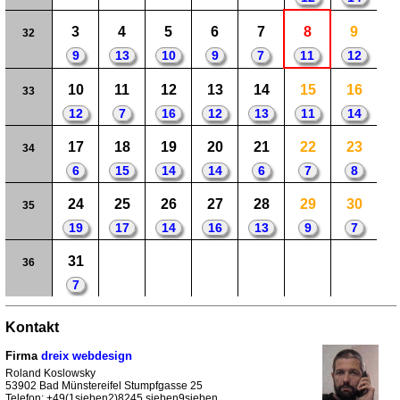
3
4
5
6
7
8
9
32
9
13
10
9
7
11
12
10
11
12
13
14
15
16
33
12
7
16
12
13
11
14
17
18
19
20
21
22
23
34
6
15
14
14
6
7
8
24
25
26
27
28
29
30
35
19
17
14
16
13
9
7
31
36
7
Kontakt
Firma
dreix webdesign
Roland Koslowsky
53902 Bad Münstereifel Stumpfgasse 25
Telefon: +49(1sieben2)8245 sieben9sieben