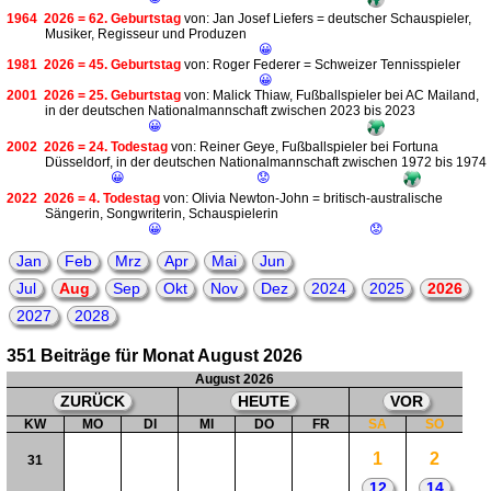
1964
2026 = 62. Geburtstag
von: Jan Josef Liefers = deutscher Schauspieler,
Musiker, Regisseur und Produzen
😀
1981
2026 = 45. Geburtstag
von: Roger Federer = Schweizer Tennisspieler
😀
2001
2026 = 25. Geburtstag
von: Malick Thiaw, Fußballspieler bei AC Mailand,
in der deutschen Nationalmannschaft zwischen 2023 bis 2023
😀
2002
2026 = 24. Todestag
von: Reiner Geye, Fußballspieler bei Fortuna
Düsseldorf, in der deutschen Nationalmannschaft zwischen 1972 bis 1974
😀
😟
2022
2026 = 4. Todestag
von: Olivia Newton-John = britisch-australische
Sängerin, Songwriterin, Schauspielerin
😀
😟
Jan
Feb
Mrz
Apr
Mai
Jun
Jul
Aug
Sep
Okt
Nov
Dez
2024
2025
2026
2027
2028
351 Beiträge für Monat August 2026
August 2026
ZURÜCK
HEUTE
VOR
KW
MO
DI
MI
DO
FR
SA
SO
1
2
31
12
14