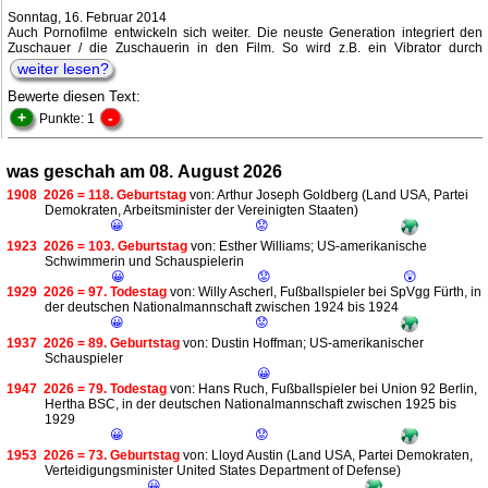
Sonntag, 16. Februar 2014
Auch Pornofilme entwickeln sich weiter. Die neuste Generation integriert den
Zuschauer / die Zuschauerin in den Film. So wird z.B. ein Vibrator durch
weiter lesen?
Bewerte diesen Text:
+
-
Punkte: 1
was geschah am 08. August 2026
1908
2026 = 118. Geburtstag
von: Arthur Joseph Goldberg (Land USA, Partei
Demokraten, Arbeitsminister der Vereinigten Staaten)
😀
😟
1923
2026 = 103. Geburtstag
von: Esther Williams; US-amerikanische
Schwimmerin und Schauspielerin
😀
😟
😲
1929
2026 = 97. Todestag
von: Willy Ascherl, Fußballspieler bei SpVgg Fürth, in
der deutschen Nationalmannschaft zwischen 1924 bis 1924
😀
😟
1937
2026 = 89. Geburtstag
von: Dustin Hoffman; US-amerikanischer
Schauspieler
😀
1947
2026 = 79. Todestag
von: Hans Ruch, Fußballspieler bei Union 92 Berlin,
Hertha BSC, in der deutschen Nationalmannschaft zwischen 1925 bis
1929
😀
😟
1953
2026 = 73. Geburtstag
von: Lloyd Austin (Land USA, Partei Demokraten,
Verteidigungsminister United States Department of Defense)
😀