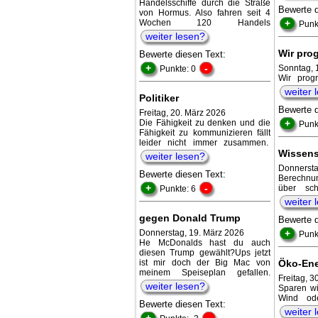
Handelsschiffe durch die Straße
Bewerte 
von Hormus. Also fahren seit 4
Wochen 120 Handels
+
Punk
weiter lesen?
Wir pro
Bewerte diesen Text:
+
-
Sonntag, 
Punkte: 0
Wir prog
weiter 
Politiker
Bewerte 
Freitag, 20. März 2026
Die Fähigkeit zu denken und die
+
Punk
Fähigkeit zu kommunizieren fällt
leider nicht immer zusammen.
Wissens
weiter lesen?
Donnersta
Bewerte diesen Text:
Berechnun
+
-
über sch
Punkte: 6
weiter 
gegen Donald Trump
Bewerte 
Donnerstag, 19. März 2026
+
Punk
He McDonalds hast du auch
diesen Trump gewählt?Ups jetzt
ist mir doch der Big Mac von
Öko-Ene
meinem Speiseplan gefallen.
Freitag, 
weiter lesen?
Sparen wi
Wind od
Bewerte diesen Text:
weiter 
+
-