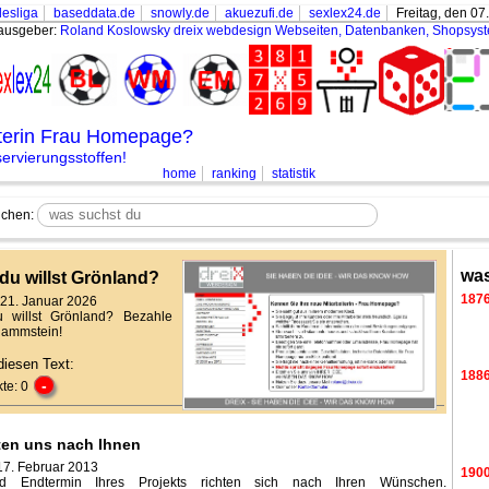
esliga
baseddata.de
snowly.de
akuezufi.de
sexlex24.de
Freitag, den 07
ausgeber:
Roland Koslowsky
dreix webdesign Webseiten, Datenbanken, Shopsys
iterin Frau Homepage?
rvierungsstoffen!
home
ranking
statistik
chen:
was
du willst Grönland?
187
 21. Januar 2026
 willst Grönland? Bezahle
Rammstein!
diesen Text:
188
-
te: 0
hten uns nach Ihnen
17. Februar 2013
190
nd Endtermin Ihres Projekts richten sich nach Ihren Wünschen.