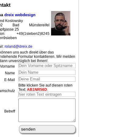
takt
ma
dreix webdesign
nd Koslowsky
02 Bad Münstereifel
pfgasse 25
efon: +49(1sieben2)8245
en9sieben
il:
roland@dreix.de
können uns auch direkt über das
nstehende Formular kontaktieren. Wir melden
dann unverzüglich bei Ihnen!
Vorname
Name
E-Mail
Bitte klicken Sie auf diesen roten
Text:
AB1NR56D
.
amschutz
Betreff