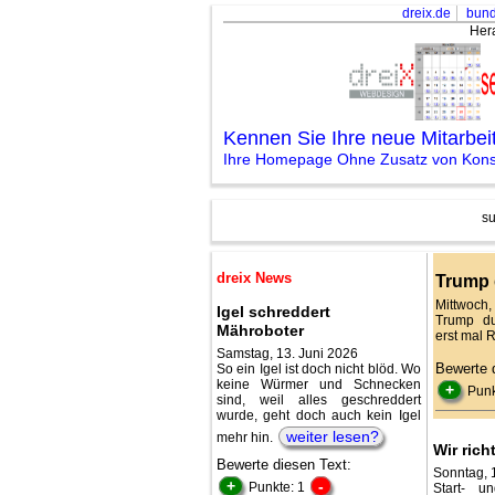
dreix.de
bund
Her
Kennen Sie Ihre neue Mitarbe
Ihre Homepage Ohne Zusatz von Konse
su
dreix News
Trump 
Mittwoch,
Igel schreddert
Trump du
Mähroboter
erst mal 
Samstag, 13. Juni 2026
Bewerte 
So ein Igel ist doch nicht blöd. Wo
keine Würmer und Schnecken
+
Punk
sind, weil alles geschreddert
wurde, geht doch auch kein Igel
weiter lesen?
mehr hin.
Wir ric
Bewerte diesen Text:
Sonntag, 
+
-
Punkte: 1
Start- u