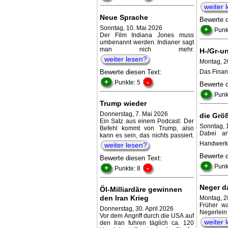
weiter 
Neue Sprache
Bewerte 
Sonntag, 10. Mai 2026
+
Punk
Der Film Indiana Jones muss
umbenannt werden. Indianer sagt
man nich mehr.
H-/Gr-u
weiter lesen?
Montag, 2
Bewerte diesen Text:
Das Finan
+
-
Punkte: 5
Bewerte 
+
Punk
Trump wieder
Donnerstag, 7. Mai 2026
die Größ
Ein Satz aus einem Podcast: Der
Sonntag, 
Befehl kommt von Trump, also
Dabei ar
kann es sein, das nichts passiert.
Handwerke
weiter lesen?
Bewerte 
Bewerte diesen Text:
+
Punk
+
-
Punkte: 8
Neger d
Öl-Milliardäre gewinnen
den Iran Krieg
Montag, 2
Früher w
Donnerstag, 30. April 2026
Negerlein
Vor dem Angriff durch die USA auf
weiter 
den Iran fuhren täglich ca. 120