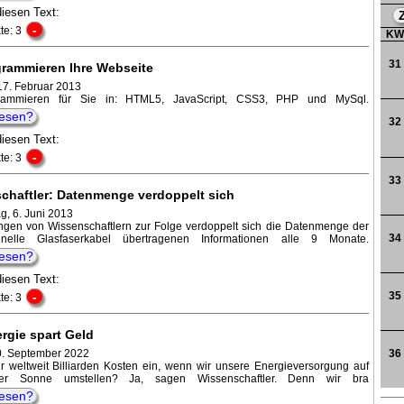
diesen Text:
-
te: 3
K
31
grammieren Ihre Webseite
17. Februar 2013
rammieren für Sie in: HTML5, JavaScript, CSS3, PHP und MySql.
lesen?
32
diesen Text:
-
te: 3
33
chaftler: Datenmenge verdoppelt sich
g, 6. Juni 2013
gen von Wissenschaftlern zur Folge verdoppelt sich die Datenmenge der
34
nelle Glasfaserkabel übertragenen Informationen alle 9 Monate.
lesen?
diesen Text:
-
35
te: 3
rgie spart Geld
30. September 2022
36
r weltweit Billiarden Kosten ein, wenn wir unsere Energieversorgung auf
er Sonne umstellen? Ja, sagen Wissenschaftler. Denn wir bra
lesen?