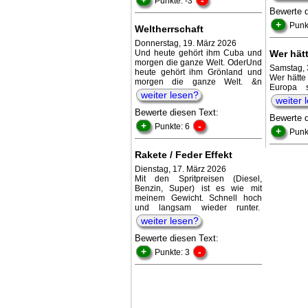
Punkte: -3
Bewerte 
+
Punk
Weltherrschaft
Donnerstag, 19. März 2026
Und heute gehört ihm Cuba und
Wer hät
morgen die ganze Welt. OderUnd
Samstag, 
heute gehört ihm Grönland und
Wer hätte
morgen die ganze Welt. &n
Europa s
weiter lesen?
weiter 
Bewerte diesen Text:
Bewerte 
+
-
Punkte: 6
+
Punk
Rakete / Feder Effekt
Dienstag, 17. März 2026
Mit den Spritpreisen (Diesel,
Benzin, Super) ist es wie mit
meinem Gewicht. Schnell hoch
und langsam wieder runter.
weiter lesen?
Bewerte diesen Text:
+
-
Punkte: 3