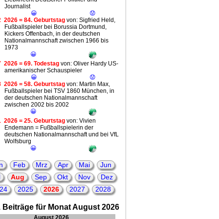
Journalist
😀
😟
2
2026 = 84. Geburtstag
von: Sigfried Held,
Fußballspieler bei Borussia Dortmund,
Kickers Offenbach, in der deutschen
Nationalmannschaft zwischen 1966 bis
1973
😀
7
2026 = 69. Todestag
von: Oliver Hardy US-
amerikanischer Schauspieler
😀
😟
8
2026 = 58. Geburtstag
von: Martin Max,
Fußballspieler bei TSV 1860 München, in
der deutschen Nationalmannschaft
zwischen 2002 bis 2002
😀
1
2026 = 25. Geburtstag
von: Vivien
Endemann = Fußballspielerin der
deutschen Nationalmannschaft und bei VfL
Wolfsburg
😀
n
Feb
Mrz
Apr
Mai
Jun
l
Aug
Sep
Okt
Nov
Dez
24
2025
2026
2027
2028
 Beiträge für Monat August 2026
August 2026