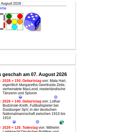
. August 2026
teme
 geschah am 07. August 2026
6
2026 = 150. Geburtstag
von: Mata Hari;
eigentlich Margaretha Geertruida Zelle;
verheiratete MacLeod; niederländische
Tänzerin und Spionin
😀
😟
6
2026 = 140. Geburtstag
von: Lothar
Budzinski-Kreth, Fußballspieler bei
Duisburger SpV, in der deutschen
Nationalmannschaft zwischen 1910 bis
1910
😀
😟
0
2026 = 126. Todestag
von: Wilhelm
Liebknecht Deutscher Politiker und