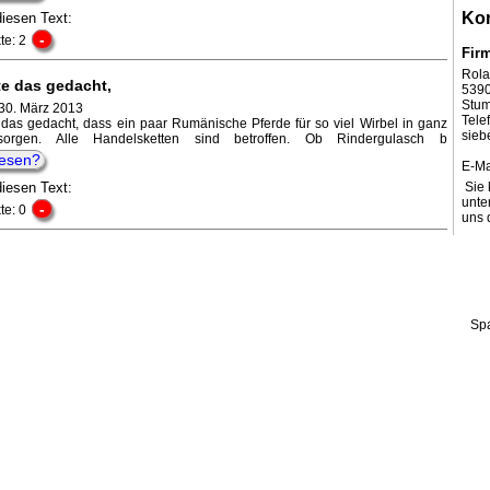
Kon
diesen Text:
-
te: 2
Fir
Rola
te das gedacht,
539
Stum
30. März 2013
Tel
 das gedacht, dass ein paar Rumänische Pferde für so viel Wirbel in ganz
sieb
orgen. Alle Handelsketten sind betroffen. Ob Rindergulasch b
lesen?
E-Ma
diesen Text:
Sie 
unte
-
te: 0
uns 
Sp