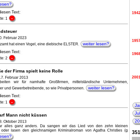
lesen?
diesen Text:
194
-
te: 1
ndsteuer
0. Februar 2023
195
weiter lesen?
zamt hat einen Vogel, eine diebische ELSTER.
diesen Text:
196
-
te: 2
e der Firma spielt keine Rolle
200
17. Februar 2013
beiten wir für namhafte Großfirmen, mittelständische Unternehmen,
weiter lesen?
r und Gewerbetreibende, so wie Privatpersonen.
diesen Text:
-
te: 1
Ja
Ju
arf Mann nicht küssen
20
8. Oktober 2013
ar alles ganz anders. Da sangen wir das Lied von den zehn kleinen
 oder lasen den gleichnamigen Kriminalroman von Agatha Christies (g
351
lesen?