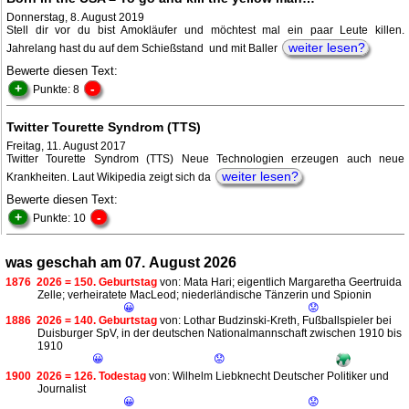
Donnerstag, 8. August 2019
Stell dir vor du bist Amokläufer und möchtest mal ein paar Leute killen.
weiter lesen?
Jahrelang hast du auf dem Schießstand und mit Baller
Bewerte diesen Text:
+
-
Punkte: 8
Twitter Tourette Syndrom (TTS)
Freitag, 11. August 2017
Twitter Tourette Syndrom (TTS) Neue Technologien erzeugen auch neue
weiter lesen?
Krankheiten. Laut Wikipedia zeigt sich da
Bewerte diesen Text:
+
-
Punkte: 10
was geschah am 07. August 2026
1876
2026 = 150. Geburtstag
von: Mata Hari; eigentlich Margaretha Geertruida
Zelle; verheiratete MacLeod; niederländische Tänzerin und Spionin
😀
😟
1886
2026 = 140. Geburtstag
von: Lothar Budzinski-Kreth, Fußballspieler bei
Duisburger SpV, in der deutschen Nationalmannschaft zwischen 1910 bis
1910
😀
😟
1900
2026 = 126. Todestag
von: Wilhelm Liebknecht Deutscher Politiker und
Journalist
😀
😟