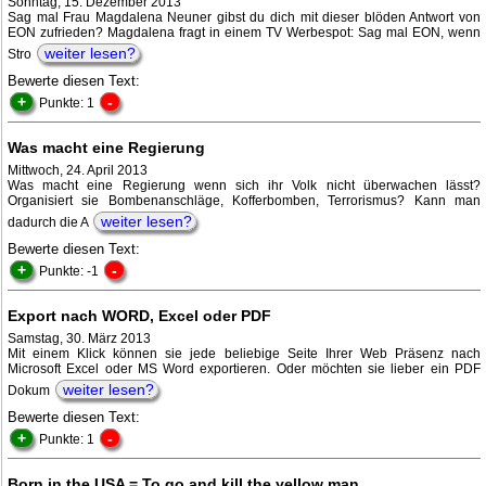
Sonntag, 15. Dezember 2013
Sag mal Frau Magdalena Neuner gibst du dich mit dieser blöden Antwort von
EON zufrieden? Magdalena fragt in einem TV Werbespot: Sag mal EON, wenn
weiter lesen?
Stro
Bewerte diesen Text:
+
-
Punkte: 1
Was macht eine Regierung
Mittwoch, 24. April 2013
Was macht eine Regierung wenn sich ihr Volk nicht überwachen lässt?
Organisiert sie Bombenanschläge, Kofferbomben, Terrorismus? Kann man
weiter lesen?
dadurch die A
Bewerte diesen Text:
+
-
Punkte: -1
Export nach WORD, Excel oder PDF
Samstag, 30. März 2013
Mit einem Klick können sie jede beliebige Seite Ihrer Web Präsenz nach
Microsoft Excel oder MS Word exportieren. Oder möchten sie lieber ein PDF
weiter lesen?
Dokum
Bewerte diesen Text:
+
-
Punkte: 1
Born in the USA = To go and kill the yellow man…