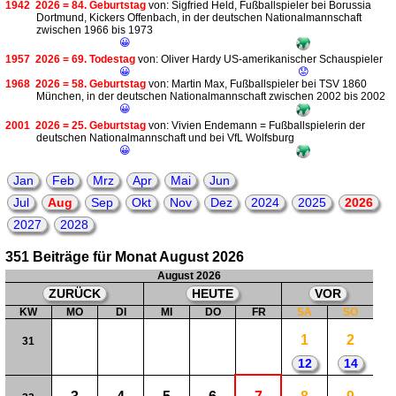
1942
2026 = 84. Geburtstag
von: Sigfried Held, Fußballspieler bei Borussia
Dortmund, Kickers Offenbach, in der deutschen Nationalmannschaft
zwischen 1966 bis 1973
😀
1957
2026 = 69. Todestag
von: Oliver Hardy US-amerikanischer Schauspieler
😀
😟
1968
2026 = 58. Geburtstag
von: Martin Max, Fußballspieler bei TSV 1860
München, in der deutschen Nationalmannschaft zwischen 2002 bis 2002
😀
2001
2026 = 25. Geburtstag
von: Vivien Endemann = Fußballspielerin der
deutschen Nationalmannschaft und bei VfL Wolfsburg
😀
Jan
Feb
Mrz
Apr
Mai
Jun
Jul
Aug
Sep
Okt
Nov
Dez
2024
2025
2026
2027
2028
351 Beiträge für Monat August 2026
August 2026
ZURÜCK
HEUTE
VOR
KW
MO
DI
MI
DO
FR
SA
SO
1
2
31
12
14