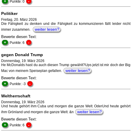
+
-
Punkte: 0
Politiker
Freitag, 20. März 2026
Die Fähigkeit zu denken und die Fähigkeit zu kommunizieren fällt leider nicht
weiter lesen?
immer zusammen.
Bewerte diesen Text:
+
-
Punkte: 6
gegen Donald Trump
Donnerstag, 19. März 2026
He McDonalds hast du auch diesen Trump gewählt?Ups jetzt ist mir doch der Big
weiter lesen?
Mac von meinem Speiseplan gefallen.
Bewerte diesen Text:
+
-
Punkte: -3
Weltherrschaft
Donnerstag, 19. März 2026
Und heute gehört ihm Cuba und morgen die ganze Welt. OderUnd heute gehört
weiter lesen?
ihm Grönland und morgen die ganze Welt. &n
Bewerte diesen Text:
+
-
Punkte: 6