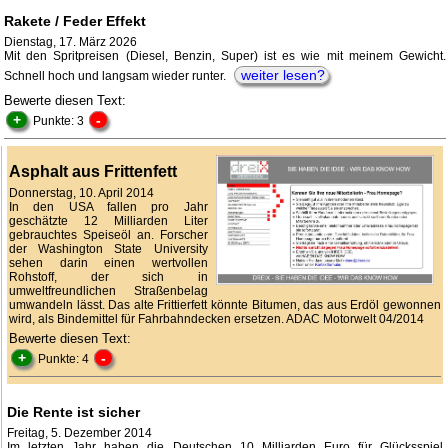
Rakete / Feder Effekt
Dienstag, 17. März 2026
Mit den Spritpreisen (Diesel, Benzin, Super) ist es wie mit meinem Gewicht.
weiter lesen?
Schnell hoch und langsam wieder runter.
Bewerte diesen Text:
+
-
Punkte: 3
Asphalt aus Frittenfett
Donnerstag, 10. April 2014
In den USA fallen pro Jahr
geschätzte 12 Milliarden Liter
gebrauchtes Speiseöl an. Forscher
der Washington State University
sehen darin einen wertvollen
Rohstoff, der sich in
umweltfreundlichen Straßenbelag
umwandeln lässt. Das alte Frittierfett könnte Bitumen, das aus Erdöl gewonnen
wird, als Bindemittel für Fahrbahndecken ersetzen. ADAC Motorwelt 04/2014
Bewerte diesen Text:
+
-
Punkte: 4
Die Rente ist sicher
Freitag, 5. Dezember 2014
Im letzten Jahr haben die Deutschen 10 Milliarden Euro für Glücksspiel