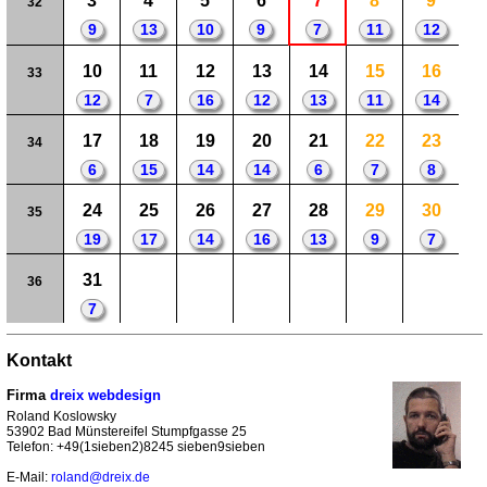
3
4
5
6
7
8
9
32
9
13
10
9
7
11
12
10
11
12
13
14
15
16
33
12
7
16
12
13
11
14
17
18
19
20
21
22
23
34
6
15
14
14
6
7
8
24
25
26
27
28
29
30
35
19
17
14
16
13
9
7
31
36
7
Kontakt
Firma
dreix webdesign
Roland Koslowsky
53902 Bad Münstereifel Stumpfgasse 25
Telefon: +49(1sieben2)8245 sieben9sieben
E-Mail:
roland@dreix.de