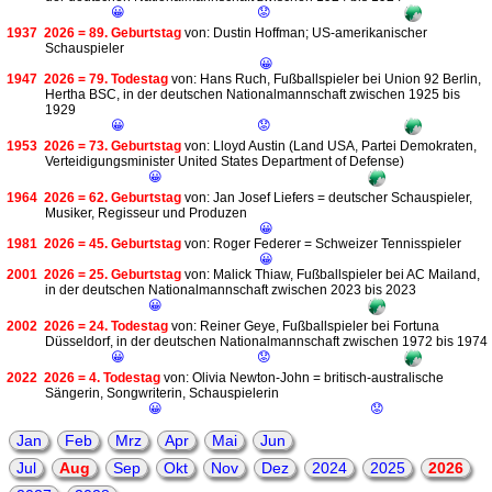
😀
😟
1937
2026 = 89. Geburtstag
von: Dustin Hoffman; US-amerikanischer
Schauspieler
😀
1947
2026 = 79. Todestag
von: Hans Ruch, Fußballspieler bei Union 92 Berlin,
Hertha BSC, in der deutschen Nationalmannschaft zwischen 1925 bis
1929
😀
😟
1953
2026 = 73. Geburtstag
von: Lloyd Austin (Land USA, Partei Demokraten,
Verteidigungsminister United States Department of Defense)
😀
1964
2026 = 62. Geburtstag
von: Jan Josef Liefers = deutscher Schauspieler,
Musiker, Regisseur und Produzen
😀
1981
2026 = 45. Geburtstag
von: Roger Federer = Schweizer Tennisspieler
😀
2001
2026 = 25. Geburtstag
von: Malick Thiaw, Fußballspieler bei AC Mailand,
in der deutschen Nationalmannschaft zwischen 2023 bis 2023
😀
2002
2026 = 24. Todestag
von: Reiner Geye, Fußballspieler bei Fortuna
Düsseldorf, in der deutschen Nationalmannschaft zwischen 1972 bis 1974
😀
😟
2022
2026 = 4. Todestag
von: Olivia Newton-John = britisch-australische
Sängerin, Songwriterin, Schauspielerin
😀
😟
Jan
Feb
Mrz
Apr
Mai
Jun
Jul
Aug
Sep
Okt
Nov
Dez
2024
2025
2026