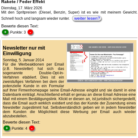
Rakete / Feder Effekt
Dienstag, 17. März 2026
Mit den Spritpreisen (Diesel, Benzin, Super) ist es wie mit meinem Gewicht.
weiter lesen?
Schnell hoch und langsam wieder runter.
Bewerte diesen Text:
+
-
Punkte: 3
Newsletter nur mit
Einwilligung
Sonntag, 5. Januar 2014
Für die Werbeaktionen per Email
(z.B. Newsletter) hat sich das
sogenannte Double-Opt-In-
Verfahren etabliert. Dies ist ein
zweistufiges Verfahren bei dem der
potenzielle Kunde in ein Formular
auf Ihrer Firmenhomepage seine Email-Adresse eingibt und sie damit in eine
Datenbank einträgt. Anschließend erhält er genau an diese Email Adresse eine
Mail mit einem Bestätigungslink. Klickt er diesen an, ist juristisch sichergestellt,
dass die Email auch wirklich existiert und das der Kunde der Zusendung eines
Newsletter zugestimmt hat. Selbstverständlich geben wir in jedem Newsletter
dem Kunden die Möglichkeit diese Werbung per Email auch wieder
abzubestellen.
Bewerte diesen Text:
+
-
Punkte: 4