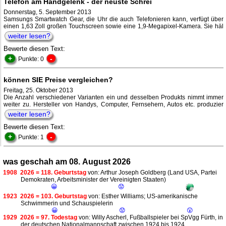
Telefon am Handgelenk - der neuste Schrei
Donnerstag, 5. September 2013
Samsungs Smartwatch Gear, die Uhr die auch Telefonieren kann, verfügt über
einen 1,63 Zoll großen Touchscreen sowie eine 1,9-Megapixel-Kamera. Sie häl
weiter lesen?
Bewerte diesen Text:
+
-
Punkte: 0
können SIE Preise vergleichen?
Freitag, 25. Oktober 2013
Die Anzahl verschiedener Varianten ein und desselben Produkts nimmt immer
weiter zu. Hersteller von Handys, Computer, Fernsehern, Autos etc. produzier
weiter lesen?
Bewerte diesen Text:
+
-
Punkte: 1
was geschah am 08. August 2026
1908
2026 = 118. Geburtstag
von: Arthur Joseph Goldberg (Land USA, Partei
Demokraten, Arbeitsminister der Vereinigten Staaten)
😀
😟
1923
2026 = 103. Geburtstag
von: Esther Williams; US-amerikanische
Schwimmerin und Schauspielerin
😀
😟
😲
1929
2026 = 97. Todestag
von: Willy Ascherl, Fußballspieler bei SpVgg Fürth, in
der deutschen Nationalmannschaft zwischen 1924 bis 1924