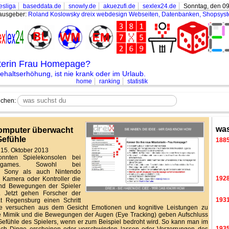
esliga
baseddata.de
snowly.de
akuezufi.de
sexlex24.de
Sonntag, den 09
ausgeber:
Roland Koslowsky
dreix webdesign Webseiten, Datenbanken, Shopsys
iterin Frau Homepage?
haltserhöhung, ist nie krank oder im Urlaub.
home
ranking
statistik
chen:
was
omputer überwacht
Gefühle
188
 15. Oktober 2013
onnten Spielekonsolen bei
ergames. Sowohl bei
t, Sony als auch Nintendo
192
 Kamera oder Kontroller die
nd Bewegungen der Spieler
. Jetzt gehen Forscher der
193
ät Regensburg einen Schritt
Sie versuchen aus dem Gesicht Emotionen und kognitive Leistungen zu
e Mimik und die Bewegungen der Augen (Eye Tracking) geben Aufschluss
Gefühle des Spielers, wenn er zum Beispiel bedroht wird. So kann man im
193
eich Dinge erscheinen oder verschwinden lassen oder Verzerrungen des