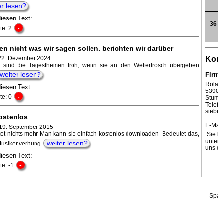
er lesen?
diesen Text:
36
-
te: 2
en nicht was wir sagen sollen. berichten wir darüber
22. Dezember 2024
Kon
 sind die Tagesthemen froh, wenn sie an den Wetterfrosch übergeben
weiter lesen?
Fir
Rola
diesen Text:
539
-
te: 0
Stum
Tel
sieb
ostenlos
E-Ma
19. September 2015
tet nichts mehr Man kann sie einfach kostenlos downloaden Bedeutet das,
Sie 
unte
weiter lesen?
Musiker verhung
uns 
diesen Text:
-
te: -1
Sp