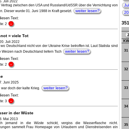
. Juli 2022
Ju
er Vertrag zwischen den USA und Russland/UdSSR über die Vernichtung von
weiter lesen?
. Dieser wurde 01. Juni 1988 in Kraft gesetzt.
20
196
diesen Text:
351
-
te: 2
197
not = viele Tot
K
20. Juli 2022
201
wo Deutschland nicht von der Ukraine Krise betroffen ist. Laut Statista sind
31
weiter lesen?
e Weizen nach Deutschland liefern Tsch
diesen Text:
-
te: 2
32
se
7. Juni 2025
weiter lesen?
33
 war doch der kalte Krieg.
diesen Text:
-
te: 3
34
sser in der Wüste
8. Mai 2013
h jemand in die Wüste schickt, vergiss die Wasserflasche nicht.
35
rungen sammelt Frau Homepage von Urlaubern und Dienstreisenden ein