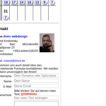
19
17
14
16
13
9
7
31
7
takt
ma
dreix webdesign
nd Koslowsky
02 Bad Münstereifel
pfgasse 25
efon: +49(1sieben2)8245
en9sieben
il:
roland@dreix.de
können uns auch direkt über das
nstehende Formular kontaktieren. Wir melden
dann unverzüglich bei Ihnen!
Vorname
Name
E-Mail
Bitte klicken Sie auf diesen roten
Text:
Q7DPHHXU
.
amschutz