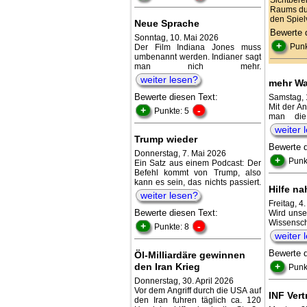
Raums dur
den Spiel
Neue Sprache
Bewerte 
Sonntag, 10. Mai 2026
+
Punk
Der Film Indiana Jones muss
umbenannt werden. Indianer sagt
man nich mehr.
weiter lesen?
mehr Wa
Bewerte diesen Text:
Samstag, 
Mit der A
+
-
Punkte: 5
man die
weiter 
Trump wieder
Bewerte 
Donnerstag, 7. Mai 2026
+
Punk
Ein Satz aus einem Podcast: Der
Befehl kommt von Trump, also
kann es sein, das nichts passiert.
Hilfe na
weiter lesen?
Freitag, 4.
Bewerte diesen Text:
Wird unse
Wissens
+
-
Punkte: 8
weiter 
Bewerte 
Öl-Milliardäre gewinnen
den Iran Krieg
+
Punk
Donnerstag, 30. April 2026
Vor dem Angriff durch die USA auf
INF Vert
den Iran fuhren täglich ca. 120