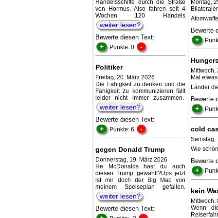
Handelsschiffe durch die Straße
Montag, 25
von Hormus. Also fahren seit 4
Bilateral
Wochen 120 Handels
Atomwaffen
weiter lesen?
Bewerte 
Bewerte diesen Text:
+
Punk
+
-
Punkte: 0
Hungers
Politiker
Mittwoch, 
Freitag, 20. März 2026
Mal etwas 
Die Fähigkeit zu denken und die
Länder di
Fähigkeit zu kommunizieren fällt
leider nicht immer zusammen.
Bewerte 
weiter lesen?
+
Punk
Bewerte diesen Text:
+
-
cold ca
Punkte: 6
Samstag, 
gegen Donald Trump
Wie schön
Donnerstag, 19. März 2026
Bewerte 
He McDonalds hast du auch
+
Punk
diesen Trump gewählt?Ups jetzt
ist mir doch der Big Mac von
meinem Speiseplan gefallen.
kein Wa
weiter lesen?
Mittwoch, 
Wenn dic
Bewerte diesen Text:
Reiserfah
+
-