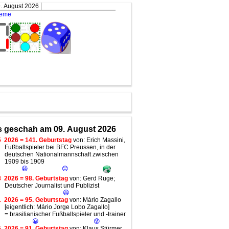
. August 2026
teme
 geschah am 09. August 2026
5
2026 = 141. Geburtstag
von: Erich Massini,
Fußballspieler bei BFC Preussen, in der
deutschen Nationalmannschaft zwischen
1909 bis 1909
😀
😟
8
2026 = 98. Geburtstag
von: Gerd Ruge;
Deutscher Journalist und Publizist
😀
1
2026 = 95. Geburtstag
von: Mário Zagallo
[eigentlich: Mário Jorge Lobo Zagallo]
= brasilianischer Fußballspieler und -trainer
😀
😟
5
2026 = 91. Geburtstag
von: Klaus Stürmer,