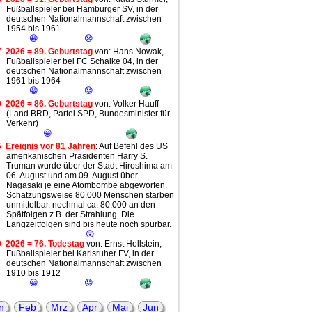
Fußballspieler bei Hamburger SV, in der
deutschen Nationalmannschaft zwischen
1954 bis 1961
😀
😟
7
2026 = 89. Geburtstag
von: Hans Nowak,
Fußballspieler bei FC Schalke 04, in der
deutschen Nationalmannschaft zwischen
1961 bis 1964
😀
😟
0
2026 = 86. Geburtstag
von: Volker Hauff
(Land BRD, Partei SPD, Bundesminister für
Verkehr)
😀
5
Ereignis vor 81 Jahren
: Auf Befehl des US
amerikanischen Präsidenten Harry S.
Truman wurde über der Stadt Hiroshima am
06. August und am 09. August über
Nagasaki je eine Atombombe abgeworfen.
Schätzungsweise 80.000 Menschen starben
unmittelbar, nochmal ca. 80.000 an den
Spätfolgen z.B. der Strahlung. Die
Langzeitfolgen sind bis heute noch spürbar.
😲
0
2026 = 76. Todestag
von: Ernst Hollstein,
Fußballspieler bei Karlsruher FV, in der
deutschen Nationalmannschaft zwischen
1910 bis 1912
😀
😟
2
2026 = 64. Geburtstag
von: Annegret
Kramp-Karrenbauer (Land BRD, Partei
n
Feb
Mrz
Apr
Mai
Jun