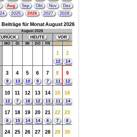
CDU, Bundesminister der Verteidigung
l
Aug
Sep
Okt
Nov
Dez
(BMVg))
😀
24
2025
2026
2027
2028
3
2026 = 63. Geburtstag
von: Whitney
Houston; US-amerikanische Soul- und
 Beiträge für Monat August 2026
Popsängerin
😀
😟
August 2026
5
2026 = 51. Todestag
von: Dmitri
ZURÜCK
HEUTE
VOR
Schostakowitsch; Russischer Komponist
😀
😟
W
MO
DI
MI
DO
FR
SA
SO
6
2026 = 10. Todestag
von: Karl Bögelein,
Fußballspieler bei VfB Stuttgart, in der
1
2
deutschen Nationalmannschaft zwischen
1951 bis 1951
12
14
😀
😟
3
4
5
6
7
8
9
9
13
10
9
7
11
12
10
11
12
13
14
15
16
12
7
16
12
13
11
14
17
18
19
20
21
22
23
6
15
14
14
6
7
8
24
25
26
27
28
29
30