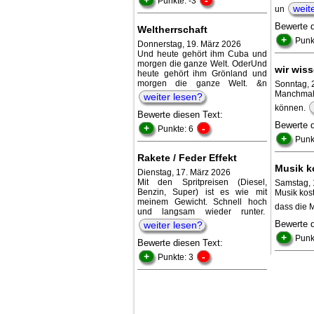
Punkte: -3
weit
un
Bewerte 
Weltherrschaft
+
Punk
Donnerstag, 19. März 2026
Und heute gehört ihm Cuba und
morgen die ganze Welt. OderUnd
wir wiss
heute gehört ihm Grönland und
morgen die ganze Welt. &n
Sonntag, 
Manchmal
weiter lesen?
können.
Bewerte diesen Text:
Bewerte 
+
-
Punkte: 6
+
Punk
Rakete / Feder Effekt
Musik k
Dienstag, 17. März 2026
Mit den Spritpreisen (Diesel,
Samstag, 
Benzin, Super) ist es wie mit
Musik kos
meinem Gewicht. Schnell hoch
dass die 
und langsam wieder runter.
Bewerte 
weiter lesen?
+
Punk
Bewerte diesen Text:
+
-
Punkte: 3