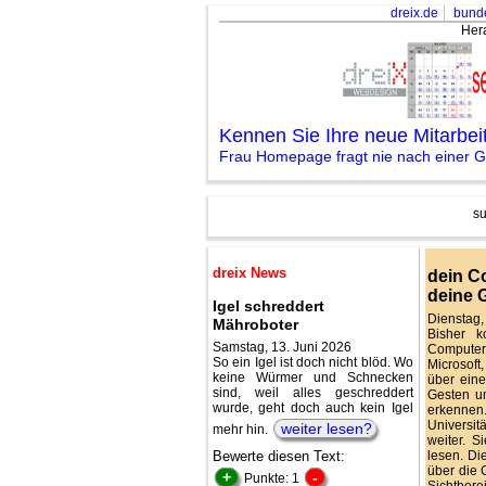
dreix.de
bund
Her
Kennen Sie Ihre neue Mitarbe
Frau Homepage fragt nie nach einer Ge
su
dreix News
dein C
deine 
Igel schreddert
Dienstag,
Mähroboter
Bisher k
Samstag, 13. Juni 2026
Comput
So ein Igel ist doch nicht blöd. Wo
Microsof
keine Würmer und Schnecken
über eine
sind, weil alles geschreddert
Gesten u
wurde, geht doch auch kein Igel
erkennen
Universit
weiter lesen?
mehr hin.
weiter. 
Bewerte diesen Text:
lesen. Di
über die 
+
-
Punkte: 1
Sichtber