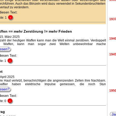
chführen. Auch das Blinzeln wird dazu verwendet in Sekundenbruchteilen
verlauf zu verändern.
diesen Text:
-
te: 1
193
ffen == mehr Zerstörung != mehr Frieden
15. März 2025
194
nzahl der heutigen Waffen kann man die Welt einmal zerstören. Verdoppelt
 Waffen, kann man sogar zwei Welten unbewohnbar mache
lesen?
194
diesen Text:
-
te: 1
ht
 April 2025
re Haut verletzt, benachrichtigen die angrenzenden Zellen ihre Nachbarn.
chaftler haben elektrische Impulse gemessen, die noch Stun
lesen?
195
diesen Text:
-
te: 0
196
rag
Ja