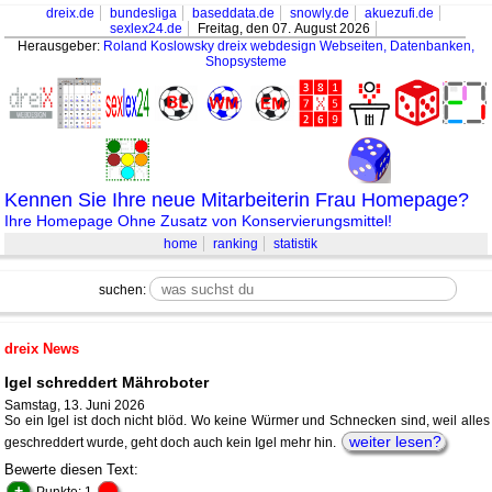
dreix.de
bundesliga
baseddata.de
snowly.de
akuezufi.de
sexlex24.de
Freitag, den 07. August 2026
Herausgeber:
Roland Koslowsky
dreix webdesign Webseiten, Datenbanken,
Shopsysteme
Kennen Sie Ihre neue Mitarbeiterin Frau Homepage?
Ihre Homepage Ohne Zusatz von Konservierungsmittel!
home
ranking
statistik
suchen:
dreix News
Igel schreddert Mähroboter
Samstag, 13. Juni 2026
So ein Igel ist doch nicht blöd. Wo keine Würmer und Schnecken sind, weil alles
weiter lesen?
geschreddert wurde, geht doch auch kein Igel mehr hin.
Bewerte diesen Text:
+
-