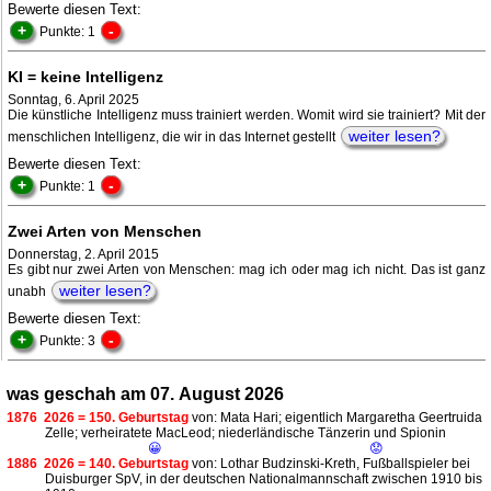
Bewerte diesen Text:
+
-
Punkte: 1
KI = keine Intelligenz
Sonntag, 6. April 2025
Die künstliche Intelligenz muss trainiert werden. Womit wird sie trainiert? Mit der
weiter lesen?
menschlichen Intelligenz, die wir in das Internet gestellt
Bewerte diesen Text:
+
-
Punkte: 1
Zwei Arten von Menschen
Donnerstag, 2. April 2015
Es gibt nur zwei Arten von Menschen: mag ich oder mag ich nicht. Das ist ganz
weiter lesen?
unabh
Bewerte diesen Text:
+
-
Punkte: 3
was geschah am 07. August 2026
1876
2026 = 150. Geburtstag
von: Mata Hari; eigentlich Margaretha Geertruida
Zelle; verheiratete MacLeod; niederländische Tänzerin und Spionin
😀
😟
1886
2026 = 140. Geburtstag
von: Lothar Budzinski-Kreth, Fußballspieler bei
Duisburger SpV, in der deutschen Nationalmannschaft zwischen 1910 bis