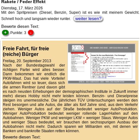
Rakete / Feder Effekt
Dienstag, 17. März 2026
Mit den Spritpreisen (Diesel, Benzin, Super) ist es wie mit meinem Gewicht.
weiter lesen?
Schnell hoch und langsam wieder runter.
Bewerte diesen Text:
+
-
Punkte: 3
Freie Fahrt, für freie
(reiche) Bürger
Freitag, 20. September 2013
Nach der Bundestagswahl der
richtigen Partei wird alles besser.
Dann bekommen wir endlich die
PKW-Maut. Das hat viele Vorteile!
Autofahren wird so teuer, dass sich
die armen Rentner (und davon gibt
es nach neusten Erhebungen der demographischen Institute in Zukunft immer
mehr) dieses Hobby nicht mehr leisten können. Benzin- und Dieselpreise
steigen ins unermessliche. Die jährlichen TÜV Untersuchungen werden den
Rest besorgen und alle Autos, die älter als fünf Jahre sind, aus dem Verkehr
ziehen. Weniger Autos auf der Straße bedeutet weniger AutoProduktion.
Weniger AutoProduktion bedeutet weniger rollende LagerHallen auf den
Autobahnen. Weniger PKW und weniger LKW = weniger Staus. Weniger Autos
und weniger Staus bedeutet, wir brauchen den sechsspurigen Ausbau der
Autobahnen nicht mehr. Dadurch sparen wir Milliarden ein, mit denen wir
Banken und bankrotte Staaten retten können.
Bewerte diesen Text: