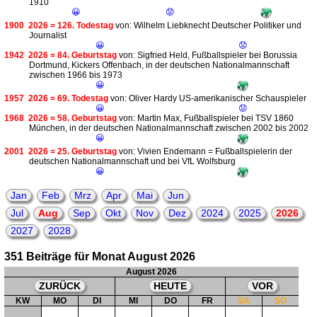
1910
😀
😟
1900
2026 = 126. Todestag
von: Wilhelm Liebknecht Deutscher Politiker und
Journalist
😀
😟
1942
2026 = 84. Geburtstag
von: Sigfried Held, Fußballspieler bei Borussia
Dortmund, Kickers Offenbach, in der deutschen Nationalmannschaft
zwischen 1966 bis 1973
😀
1957
2026 = 69. Todestag
von: Oliver Hardy US-amerikanischer Schauspieler
😀
😟
1968
2026 = 58. Geburtstag
von: Martin Max, Fußballspieler bei TSV 1860
München, in der deutschen Nationalmannschaft zwischen 2002 bis 2002
😀
2001
2026 = 25. Geburtstag
von: Vivien Endemann = Fußballspielerin der
deutschen Nationalmannschaft und bei VfL Wolfsburg
😀
Jan
Feb
Mrz
Apr
Mai
Jun
Jul
Aug
Sep
Okt
Nov
Dez
2024
2025
2026
2027
2028
351 Beiträge für Monat August 2026
August 2026
ZURÜCK
HEUTE
VOR
KW
MO
DI
MI
DO
FR
SA
SO