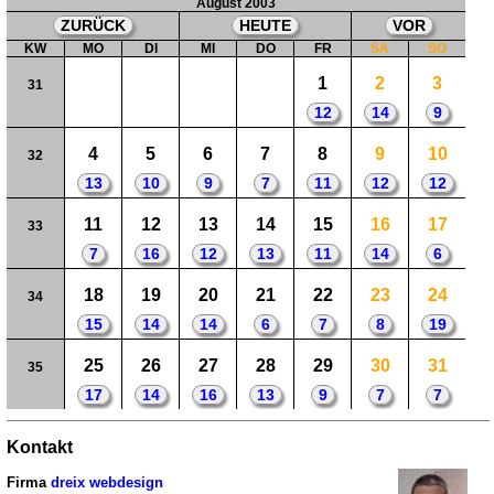
August 2003
ZURÜCK
HEUTE
VOR
KW
MO
DI
MI
DO
FR
SA
SO
1
2
3
31
12
14
9
4
5
6
7
8
9
10
32
13
10
9
7
11
12
12
11
12
13
14
15
16
17
33
7
16
12
13
11
14
6
18
19
20
21
22
23
24
34
15
14
14
6
7
8
19
25
26
27
28
29
30
31
35
17
14
16
13
9
7
7
Kontakt
Firma
dreix webdesign