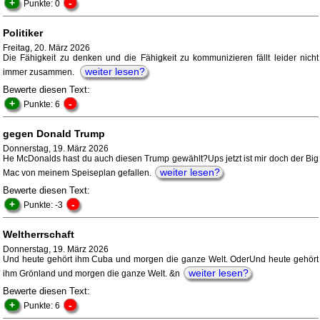
+
-
Punkte: 0
Politiker
Freitag, 20. März 2026
Die Fähigkeit zu denken und die Fähigkeit zu kommunizieren fällt leider nicht
weiter lesen?
immer zusammen.
Bewerte diesen Text:
+
-
Punkte: 6
gegen Donald Trump
Donnerstag, 19. März 2026
He McDonalds hast du auch diesen Trump gewählt?Ups jetzt ist mir doch der Big
weiter lesen?
Mac von meinem Speiseplan gefallen.
Bewerte diesen Text:
+
-
Punkte: -3
Weltherrschaft
Donnerstag, 19. März 2026
Und heute gehört ihm Cuba und morgen die ganze Welt. OderUnd heute gehört
weiter lesen?
ihm Grönland und morgen die ganze Welt. &n
Bewerte diesen Text:
+
-
Punkte: 6