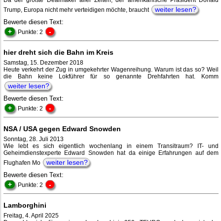
Da der größte Dealmaker aller Zeiten, der amerikanische Präsident Donald
weiter lesen?
Trump, Europa nicht mehr verteidigen möchte, braucht
Bewerte diesen Text:
+
-
Punkte: 2
hier dreht sich die Bahn im Kreis
Samstag, 15. Dezember 2018
Heute verkehrt der Zug in umgekehrter Wagenreihung. Warum ist das so? Weil
die Bahn keine Lokführer für so genannte Drehfahrten hat. Komm
weiter lesen?
Bewerte diesen Text:
+
-
Punkte: 2
NSA / USA gegen Edward Snowden
Sonntag, 28. Juli 2013
Wie lebt es sich eigentlich wochenlang in einem Transitraum? IT- und
Geheimdienstexperte Edward Snowden hat da einige Erfahrungen auf dem
weiter lesen?
Flughafen Mo
Bewerte diesen Text:
+
-
Punkte: 2
Lamborghini
Freitag, 4. April 2025