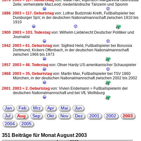
1876
2003 = 127. Geburtstag
von: Mata Hari; eigentlich Margaretha Geertruida
Zelle; verheiratete MacLeod; niederländische Tänzerin und Spionin
😀
😟
1886
2003 = 117. Geburtstag
von: Lothar Budzinski-Kreth, Fußballspieler bei
Duisburger SpV, in der deutschen Nationalmannschaft zwischen 1910 bis
1910
😀
😟
1900
2003 = 103. Todestag
von: Wilhelm Liebknecht Deutscher Politiker und
Journalist
😀
😟
1942
2003 = 61. Geburtstag
von: Sigfried Held, Fußballspieler bei Borussia
Dortmund, Kickers Offenbach, in der deutschen Nationalmannschaft
zwischen 1966 bis 1973
😀
1957
2003 = 46. Todestag
von: Oliver Hardy US-amerikanischer Schauspieler
😀
😟
1968
2003 = 35. Geburtstag
von: Martin Max, Fußballspieler bei TSV 1860
München, in der deutschen Nationalmannschaft zwischen 2002 bis 2002
😀
2001
2003 = 2. Geburtstag
von: Vivien Endemann = Fußballspielerin der
deutschen Nationalmannschaft und bei VfL Wolfsburg
😀
Jan
Feb
Mrz
Apr
Mai
Jun
Jul
Aug
Sep
Okt
Nov
Dez
2001
2002
2003
2004
2005
351 Beiträge für Monat August 2003