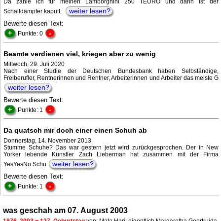
Da zahle ich für meinen Lamborghini 250 TEURO und dann ist der
weiter lesen?
Schalldämpfer kaputt.
Bewerte diesen Text:
+
-
Punkte: 0
Beamte verdienen viel, kriegen aber zu wenig
Mittwoch, 29. Juli 2020
Nach einer Studie der Deutschen Bundesbank haben Selbständige,
Freiberufler, Rentnerinnen und Rentner, Arbeiterinnen und Arbeiter das meiste G
weiter lesen?
Bewerte diesen Text:
+
-
Punkte: 1
Da quatsch mir doch einer einen Schuh ab
Donnerstag, 14. November 2013
Stumme Schuhe? Das war gestern jetzt wird zurückgesprochen. Der in New
Yorker lebende Künstler Zach Lieberman hat zusammen mit der Firma
weiter lesen?
YesYesNo Schu
Bewerte diesen Text:
+
-
Punkte: 1
was geschah am 07. August 2003