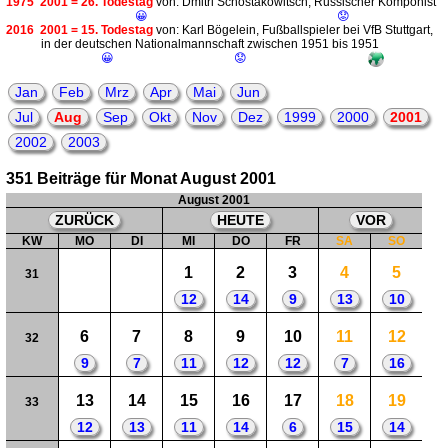
1975
2001 = 26. Todestag
von: Dmitri Schostakowitsch; Russischer Komponist
😀
😟
2016
2001 = 15. Todestag
von: Karl Bögelein, Fußballspieler bei VfB Stuttgart,
in der deutschen Nationalmannschaft zwischen 1951 bis 1951
😀
😟
Jan
Feb
Mrz
Apr
Mai
Jun
Jul
Aug
Sep
Okt
Nov
Dez
1999
2000
2001
2002
2003
351 Beiträge für Monat August 2001
August 2001
ZURÜCK
HEUTE
VOR
KW
MO
DI
MI
DO
FR
SA
SO
1
2
3
4
5
31
12
14
9
13
10
6
7
8
9
10
11
12
32
9
7
11
12
12
7
16
13
14
15
16
17
18
19
33
12
13
11
14
6
15
14