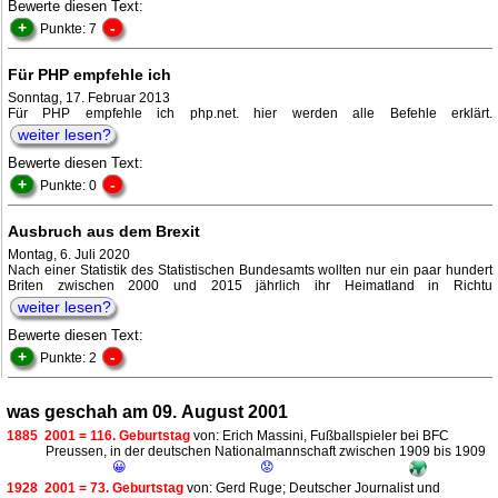
Bewerte diesen Text:
+
-
Punkte: 7
Für PHP empfehle ich
Sonntag, 17. Februar 2013
Für PHP empfehle ich php.net. hier werden alle Befehle erklärt.
weiter lesen?
Bewerte diesen Text:
+
-
Punkte: 0
Ausbruch aus dem Brexit
Montag, 6. Juli 2020
Nach einer Statistik des Statistischen Bundesamts wollten nur ein paar hundert
Briten zwischen 2000 und 2015 jährlich ihr Heimatland in Richtu
weiter lesen?
Bewerte diesen Text:
+
-
Punkte: 2
was geschah am 09. August 2001
1885
2001 = 116. Geburtstag
von: Erich Massini, Fußballspieler bei BFC
Preussen, in der deutschen Nationalmannschaft zwischen 1909 bis 1909
😀
😟
1928
2001 = 73. Geburtstag
von: Gerd Ruge; Deutscher Journalist und