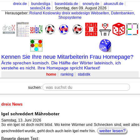
dreix.de
bundesliga
baseddata.de
snowly.de
akuezufi.de
sexlex24.de
Sonntag, den 09. August 2026
Herausgeber:
Roland Koslowsky
dreix webdesign Webseiten, Datenbanken,
Shopsysteme
Kennen Sie Ihre neue Mitarbeiterin Frau Homepage?
Ärzte sprechen komisch. Die Hälfte der Wörter lateinisch, ich
verstehe es nicht. Ihre Homepage spricht Klartext!
home
ranking
statistik
suchen:
dreix News
Igel schreddert Mähroboter
Samstag, 13. Juni 2026
So ein Igel ist doch nicht blöd. Wo keine Würmer und Schnecken sind, weil alles
weiter lesen?
geschreddert wurde, geht doch auch kein Igel mehr hin.
Bewerte diesen Text: