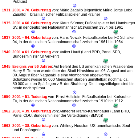
Publizist
😀
1931
2001 = 70. Geburtstag
von: Mário Zagallo [eigentlich: Mário Jorge Lobo
Zagallo] = brasilianischer Fußballspieler und -trainer
😀
😟
1935
2001 = 66. Geburtstag
von: Klaus Stürmer, Fußballspieler bei Hamburger
SV, in der deutschen Nationalmannschaft zwischen 1954 bis 1961
😀
😟
1937
2001 = 64. Geburtstag
von: Hans Nowak, Fußballspieler bei FC Schalke
04, in der deutschen Nationalmannschaft zwischen 1961 bis 1964
😀
😟
1940
2001 = 61. Geburtstag
von: Volker Hauff (Land BRD, Partei SPD,
Bundesminister für Verkehr)
😀
1945
Ereignis vor 56 Jahren
: Auf Befehl des US amerikanischen Präsidenten
Harry S. Truman wurde über der Stadt Hiroshima am 06. August und am
09. August über Nagasaki je eine Atombombe abgeworfen.
Schätzungsweise 80.000 Menschen starben unmittelbar, nochmal ca.
80.000 an den Spätfolgen z.B. der Strahlung. Die Langzeitfolgen sind bis
heute noch spürbar.
😲
1950
2001 = 51. Todestag
von: Ernst Hollstein, Fußballspieler bei Karlsruher
FV, in der deutschen Nationalmannschaft zwischen 1910 bis 1912
😀
😟
1962
2001 = 39. Geburtstag
von: Annegret Kramp-Karrenbauer (Land BRD,
Partei CDU, Bundesminister der Verteidigung (BMVg))
😀
1963
2001 = 38. Geburtstag
von: Whitney Houston; US-amerikanische Soul-
und Popsängerin
😀
😟