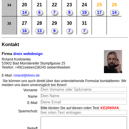
20
21
22
23
24
25
26
34
14
6
7
8
19
17
14
27
28
29
30
31
35
16
13
9
7
7
Kontakt
Firma
dreix webdesign
Roland Koslowsky
53902 Bad Münstereifel Stumpfgasse 25
Telefon: +49(1sieben2)8245 sieben9sieben
E-Mail:
roland@dreix.de
Sie können uns auch direkt über das untenstehende Formular kontaktieren. Wir
melden uns dann unverzüglich bei Ihnen!
Vorname
Name
E-Mail
Bitte klicken Sie auf diesen roten Text:
KE2R69AK
.
Spamschutz
Betreff