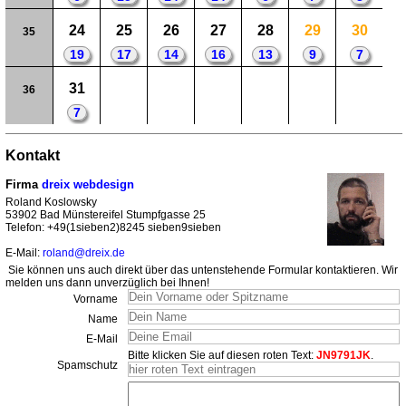
24
25
26
27
28
29
30
35
19
17
14
16
13
9
7
31
36
7
Kontakt
Firma
dreix webdesign
Roland Koslowsky
53902 Bad Münstereifel Stumpfgasse 25
Telefon: +49(1sieben2)8245 sieben9sieben
E-Mail:
roland@dreix.de
Sie können uns auch direkt über das untenstehende Formular kontaktieren. Wir
melden uns dann unverzüglich bei Ihnen!
Vorname
Name
E-Mail
Bitte klicken Sie auf diesen roten Text:
JN9791JK
.
Spamschutz