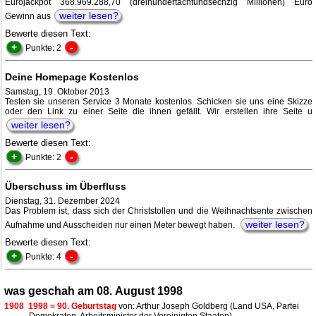
Eurojackpot 368.969.288,70 (dreihundertachtundsechzig Millionen) Euro
weiter lesen?
Gewinn aus
Bewerte diesen Text:
+
-
Punkte: 2
Deine Homepage Kostenlos
Samstag, 19. Oktober 2013
Testen sie unseren Service 3 Monate kostenlos. Schicken sie uns eine Skizze
oder den Link zu einer Seite die ihnen gefällt. Wir erstellen ihre Seite u
weiter lesen?
Bewerte diesen Text:
+
-
Punkte: 2
Überschuss im Überfluss
Dienstag, 31. Dezember 2024
Das Problem ist, dass sich der Christstollen und die Weihnachtsente zwischen
weiter lesen?
Aufnahme und Ausscheiden nur einen Meter bewegt haben.
Bewerte diesen Text:
+
-
Punkte: 4
was geschah am 08. August 1998
1908
1998 = 90. Geburtstag
von: Arthur Joseph Goldberg (Land USA, Partei