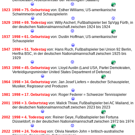
Demokraten, Arbeitsminister der Vereinigten Staaten)
😀
😟
1923
1998 = 75. Geburtstag
von: Esther Williams; US-amerikanische
Schwimmerin und Schauspielerin
😀
😟
😲
1929
1998 = 69. Todestag
von: Willy Ascherl, Fußballspieler bei SpVgg Fürth, in
der deutschen Nationalmannschaft zwischen 1924 bis 1924
😀
😟
1937
1998 = 61. Geburtstag
von: Dustin Hoffman; US-amerikanischer
Schauspieler
😀
1947
1998 = 51. Todestag
von: Hans Ruch, Fußballspieler bei Union 92 Berlin,
Hertha BSC, in der deutschen Nationalmannschaft zwischen 1925 bis
1929
😀
😟
1953
1998 = 45. Geburtstag
von: Lloyd Austin (Land USA, Partei Demokraten,
Verteidigungsminister United States Department of Defense)
😀
1964
1998 = 34. Geburtstag
von: Jan Josef Liefers = deutscher Schauspieler,
Musiker, Regisseur und Produzen
😀
1981
1998 = 17. Geburtstag
von: Roger Federer = Schweizer Tennisspieler
😀
2001
1998 = 3. Geburtstag
von: Malick Thiaw, Fußballspieler bei AC Mailand, in
der deutschen Nationalmannschaft zwischen 2023 bis 2023
😀
2002
1998 = 4. Todestag
von: Reiner Geye, Fußballspieler bei Fortuna
Düsseldorf, in der deutschen Nationalmannschaft zwischen 1972 bis 1974
😀
😟
2022
1998 = 24. Todestag
von: Olivia Newton-John = britisch-australische