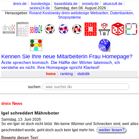
dreix.de
bundesliga
baseddata.de
snowly.de
akuezufi.de
sexlex24.de
Samstag, den 08. August 2026
Herausgeber:
Roland Koslowsky
dreix webdesign Webseiten, Datenbanken,
Shopsysteme
Kennen Sie Ihre neue Mitarbeiterin Frau Homepage?
Ärzte sprechen komisch. Die Hälfte der Wörter lateinisch, ich
verstehe es nicht. Ihre Homepage spricht Klartext!
home
ranking
statistik
suchen:
dreix News
Igel schreddert Mähroboter
Samstag, 13. Juni 2026
So ein Igel ist doch nicht blöd. Wo keine Würmer und Schnecken sind, weil alles
weiter lesen?
geschreddert wurde, geht doch auch kein Igel mehr hin.
Bewerte diesen Text: