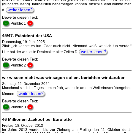
NSU Prozess oder Beate Zschäpe? Da gibt es doch Stadien die bis zu 100.000
(hunderttausend) Journalisten beherbergen können. Anschließend könnte man
weiter lesen?
d
Bewerte diesen Text:
+
-
Punkte: 1
45/47. Präsident der USA
Donnerstag, 19. Juni 2025
Zitat: „Ich könnte es tun. Oder auch nicht. Niemand weiß, was ich tun werde.“
weiter lesen?
Hier hat der weiseste Dealmaker aller Zeiten D
Bewerte diesen Text:
+
-
Punkte: 2
wir wissen nicht was wir sagen sollen. berichten wir darüber
Sonntag, 22. Dezember 2024
Manchmal sind die Tagesthemen froh, wenn sie an den Wetterfrosch übergeben
weiter lesen?
können.
Bewerte diesen Text:
+
-
Punkte: 0
46 Millionen Jackpot bei Eurolotto
Freitag, 18. Oktober 2013
Im Jahre 2013 wurden bis zur Ziehung am Freitag den 11. Oktober durch