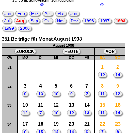
Sängerin, Songwriterin, Schauspielerin
😀
😟
Jan
Feb
Mrz
Apr
Mai
Jun
Jul
Aug
Sep
Okt
Nov
Dez
1996
1997
1998
1999
2000
351 Beiträge für Monat August 1998
August 1998
ZURÜCK
HEUTE
VOR
KW
MO
DI
MI
DO
FR
SA
SO
1
2
31
12
14
3
4
5
6
7
8
9
32
9
13
10
9
7
11
12
10
11
12
13
14
15
16
33
12
7
16
12
13
11
14
17
18
19
20
21
22
23
34
6
15
14
14
6
7
8