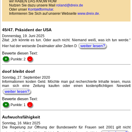
wir HABEN DAS KNOW HOW
Nutzen Sie dazu unsere Mail
roland@dreix.de
Oder unser
Kontaktformular
.
Informieren Sie Sich auf unserer Webseite
www.dreix.de
.
45/47. Präsident der USA
Donnerstag, 19. Juni 2025
Zitat: „Ich könnte es tun. Oder auch nicht. Niemand weiß, was ich tun werde.“
weiter lesen?
Hier hat der weiseste Dealmaker aller Zeiten D
Bewerte diesen Text:
+
-
Punkte: 2
doof bleibt doof
Sonntag, 27. September 2020
Informationen kosten Geld. Möchte man gut recherchierte Inhalte lesen, muss
man sich eine Zeitung kaufen oder einen kostenpflichtigen Newslett
weiter lesen?
Bewerte diesen Text:
+
-
Punkte: 1
Aufwuchsfähigkeit
Sonntag, 16. März 2025
Die Regelung zur Öffnung der Bundeswehr für Frauen seit 2001 gilt nicht