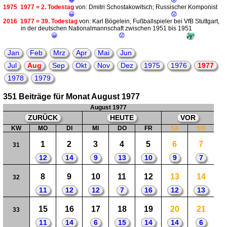
😀
😟
1975
1977 = 2. Todestag
von: Dmitri Schostakowitsch; Russischer Komponist
😀
😟
2016
1977 = 39. Todestag
von: Karl Bögelein, Fußballspieler bei VfB Stuttgart,
in der deutschen Nationalmannschaft zwischen 1951 bis 1951
😀
😟
Jan
Feb
Mrz
Apr
Mai
Jun
Jul
Aug
Sep
Okt
Nov
Dez
1975
1976
1977
1978
1979
351 Beiträge für Monat August 1977
August 1977
ZURÜCK
HEUTE
VOR
KW
MO
DI
MI
DO
FR
SA
SO
1
2
3
4
5
6
7
31
12
14
9
13
10
9
7
8
9
10
11
12
13
14
32
11
12
12
7
16
12
13
15
16
17
18
19
20
21
33
11
14
6
15
14
14
6