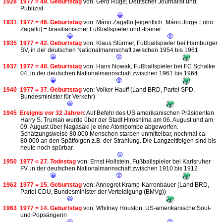
1928
1977 = 49. Geburtstag
von: Gerd Ruge; Deutscher Journalist und
Publizist
😀
1931
1977 = 46. Geburtstag
von: Mário Zagallo [eigentlich: Mário Jorge Lobo
Zagallo] = brasilianischer Fußballspieler und -trainer
😀
😟
1935
1977 = 42. Geburtstag
von: Klaus Stürmer, Fußballspieler bei Hamburger
SV, in der deutschen Nationalmannschaft zwischen 1954 bis 1961
😀
😟
1937
1977 = 40. Geburtstag
von: Hans Nowak, Fußballspieler bei FC Schalke
04, in der deutschen Nationalmannschaft zwischen 1961 bis 1964
😀
😟
1940
1977 = 37. Geburtstag
von: Volker Hauff (Land BRD, Partei SPD,
Bundesminister für Verkehr)
😀
1945
Ereignis vor 32 Jahren
: Auf Befehl des US amerikanischen Präsidenten
Harry S. Truman wurde über der Stadt Hiroshima am 06. August und am
09. August über Nagasaki je eine Atombombe abgeworfen.
Schätzungsweise 80.000 Menschen starben unmittelbar, nochmal ca.
80.000 an den Spätfolgen z.B. der Strahlung. Die Langzeitfolgen sind bis
heute noch spürbar.
😲
1950
1977 = 27. Todestag
von: Ernst Hollstein, Fußballspieler bei Karlsruher
FV, in der deutschen Nationalmannschaft zwischen 1910 bis 1912
😀
😟
1962
1977 = 15. Geburtstag
von: Annegret Kramp-Karrenbauer (Land BRD,
Partei CDU, Bundesminister der Verteidigung (BMVg))
😀
1963
1977 = 14. Geburtstag
von: Whitney Houston; US-amerikanische Soul-
und Popsängerin