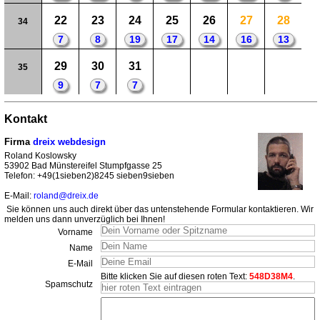
22
23
24
25
26
27
28
34
7
8
19
17
14
16
13
29
30
31
35
9
7
7
Kontakt
Firma
dreix webdesign
Roland Koslowsky
53902 Bad Münstereifel Stumpfgasse 25
Telefon: +49(1sieben2)8245 sieben9sieben
E-Mail:
roland@dreix.de
Sie können uns auch direkt über das untenstehende Formular kontaktieren. Wir
melden uns dann unverzüglich bei Ihnen!
Vorname
Name
E-Mail
Bitte klicken Sie auf diesen roten Text:
548D38M4
.
Spamschutz