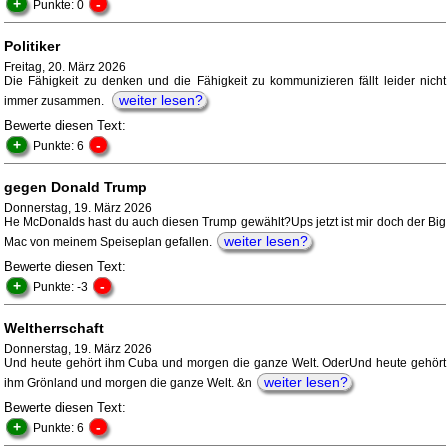
+
-
Punkte: 0
Politiker
Freitag, 20. März 2026
Die Fähigkeit zu denken und die Fähigkeit zu kommunizieren fällt leider nicht
weiter lesen?
immer zusammen.
Bewerte diesen Text:
+
-
Punkte: 6
gegen Donald Trump
Donnerstag, 19. März 2026
He McDonalds hast du auch diesen Trump gewählt?Ups jetzt ist mir doch der Big
weiter lesen?
Mac von meinem Speiseplan gefallen.
Bewerte diesen Text:
+
-
Punkte: -3
Weltherrschaft
Donnerstag, 19. März 2026
Und heute gehört ihm Cuba und morgen die ganze Welt. OderUnd heute gehört
weiter lesen?
ihm Grönland und morgen die ganze Welt. &n
Bewerte diesen Text:
+
-
Punkte: 6