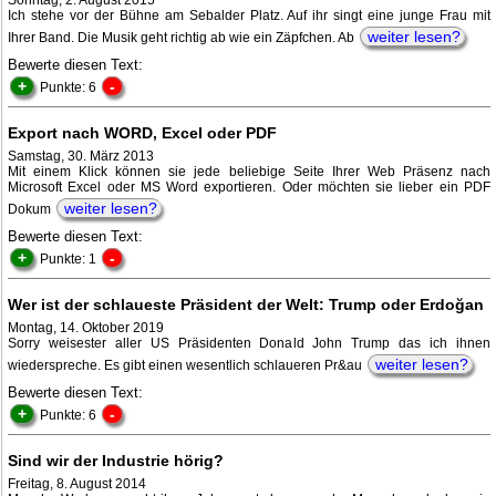
Sonntag, 2. August 2015
Ich stehe vor der Bühne am Sebalder Platz. Auf ihr singt eine junge Frau mit
weiter lesen?
Ihrer Band. Die Musik geht richtig ab wie ein Zäpfchen. Ab
Bewerte diesen Text:
+
-
Punkte: 6
Export nach WORD, Excel oder PDF
Samstag, 30. März 2013
Mit einem Klick können sie jede beliebige Seite Ihrer Web Präsenz nach
Microsoft Excel oder MS Word exportieren. Oder möchten sie lieber ein PDF
weiter lesen?
Dokum
Bewerte diesen Text:
+
-
Punkte: 1
Wer ist der schlaueste Präsident der Welt: Trump oder Erdoğan
Montag, 14. Oktober 2019
Sorry weisester aller US Präsidenten Donald John Trump das ich ihnen
weiter lesen?
wiederspreche. Es gibt einen wesentlich schlaueren Pr&au
Bewerte diesen Text:
+
-
Punkte: 6
Sind wir der Industrie hörig?
Freitag, 8. August 2014