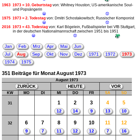
1963
1973 = 10. Geburtstag
von: Whitney Houston; US-amerikanische Soul-
und Popsängerin
😀
😟
1975
1973 = 2. Todestag
von: Dmitri Schostakowitsch; Russischer Komponist
😀
😟
2016
1973 = 43. Todestag
von: Karl Bögelein, Fußballspieler bei VfB Stuttgart,
in der deutschen Nationalmannschaft zwischen 1951 bis 1951
😀
😟
Jan
Feb
Mrz
Apr
Mai
Jun
Jul
Aug
Sep
Okt
Nov
Dez
1971
1972
1973
1974
1975
351 Beiträge für Monat August 1973
August 1973
ZURÜCK
HEUTE
VOR
KW
MO
DI
MI
DO
FR
SA
SO
1
2
3
4
5
31
12
14
9
13
10
6
7
8
9
10
11
12
32
9
7
11
12
12
7
16