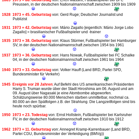
1885
1973 = 88. Geburtstag
von: Erich Massini, Fußballspieler bei BFC
Preussen, in der deutschen Nationalmannschaft zwischen 1909 bis 1909
😀
😟
1928
1973 = 45. Geburtstag
von: Gerd Ruge; Deutscher Journalist und
Publizist
😀
1931
1973 = 42. Geburtstag
von: Mário Zagallo [eigentlich: Mário Jorge Lobo
Zagallo] = brasilianischer Fußballspieler und -trainer
😀
😟
1935
1973 = 38. Geburtstag
von: Klaus Stürmer, Fußballspieler bei Hamburger
SV, in der deutschen Nationalmannschaft zwischen 1954 bis 1961
😀
😟
1937
1973 = 36. Geburtstag
von: Hans Nowak, Fußballspieler bei FC Schalke
04, in der deutschen Nationalmannschaft zwischen 1961 bis 1964
😀
😟
1940
1973 = 33. Geburtstag
von: Volker Hauff (Land BRD, Partei SPD,
Bundesminister für Verkehr)
😀
1945
Ereignis vor 28 Jahren
: Auf Befehl des US amerikanischen Präsidenten
Harry S. Truman wurde über der Stadt Hiroshima am 06. August und am
09. August über Nagasaki je eine Atombombe abgeworfen.
Schätzungsweise 80.000 Menschen starben unmittelbar, nochmal ca.
80.000 an den Spätfolgen z.B. der Strahlung. Die Langzeitfolgen sind bis
heute noch spürbar.
😲
1950
1973 = 23. Todestag
von: Ernst Hollstein, Fußballspieler bei Karlsruher
FV, in der deutschen Nationalmannschaft zwischen 1910 bis 1912
😀
😟
1962
1973 = 11. Geburtstag
von: Annegret Kramp-Karrenbauer (Land BRD,
Partei CDU, Bundesminister der Verteidigung (BMVg))
😀