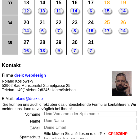
13
14
15
16
17
18
19
33
12
13
11
14
6
15
14
20
21
22
23
24
25
26
34
14
6
7
8
19
17
14
27
28
29
30
31
35
16
13
9
7
7
Kontakt
Firma
dreix webdesign
Roland Koslowsky
53902 Bad Münstereifel Stumpfgasse 25
Telefon: +49(1sieben2)8245 sieben9sieben
E-Mail:
roland@dreix.de
Sie können uns auch direkt über das untenstehende Formular kontaktieren. Wir
melden uns dann unverzüglich bei Ihnen!
Vorname
Name
E-Mail
Bitte klicken Sie auf diesen roten Text:
CP49Z6HP
.
Spamschutz