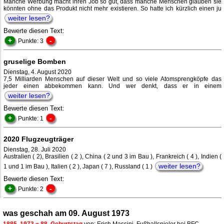
Manche Werbung macht ihren Job so gut, dass manche Menschen glauben sie
könnten ohne das Produkt nicht mehr existieren. So hatte ich kürzlich einen ju
weiter lesen?
Bewerte diesen Text:
+
-
Punkte: 3
gruselige Bomben
Dienstag, 4. August 2020
7,5 Milliarden Menschen auf dieser Welt und so viele Atomsprengköpfe das
jeder einen abbekommen kann. Und wer denkt, dass er in einem
weiter lesen?
Bewerte diesen Text:
+
-
Punkte: 1
2020 Flugzeugträger
Dienstag, 28. Juli 2020
Australien ( 2), Brasilien ( 2 ), China ( 2 und 3 im Bau ), Frankreich ( 4 ), Indien (
weiter lesen?
1 und 1 im Bau ), Italien ( 2 ), Japan ( 7 ), Russland ( 1 )
Bewerte diesen Text:
+
-
Punkte: 2
was geschah am 09. August 1973