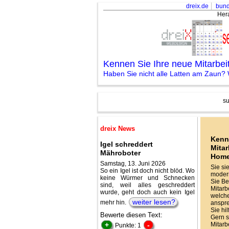
dreix.de
bund
Her
Kennen Sie Ihre neue Mitarbe
Haben Sie nicht alle Latten am Zaun? 
su
dreix News
Kenn
Igel schreddert
Mitar
Mähroboter
Hom
Samstag, 13. Juni 2026
Sie si
So ein Igel ist doch nicht blöd. Wo
modern
keine Würmer und Schnecken
Sie Be
sind, weil alles geschreddert
Mitarbe
wurde, geht doch auch kein Igel
welche
weiter lesen?
mehr hin.
anspr
Sie hi
Bewerte diesen Text:
Gern s
+
-
Mitarb
Punkte: 1