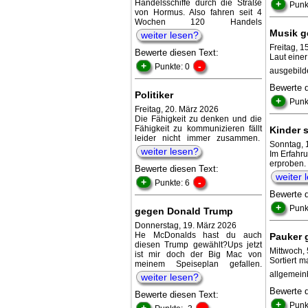
Handelsschiffe durch die Straße
+
Punk
von Hormus. Also fahren seit 4
Wochen 120 Handels
Musik g
weiter lesen?
Freitag, 1
Bewerte diesen Text:
Laut eine
+
-
Punkte: 0
ausgebild
Bewerte 
Politiker
+
Punk
Freitag, 20. März 2026
Die Fähigkeit zu denken und die
Fähigkeit zu kommunizieren fällt
Kinder s
leider nicht immer zusammen.
Sonntag, 
weiter lesen?
Im Erfahr
erproben
Bewerte diesen Text:
weiter 
+
-
Punkte: 6
Bewerte 
+
Punk
gegen Donald Trump
Donnerstag, 19. März 2026
He McDonalds hast du auch
Pauker g
diesen Trump gewählt?Ups jetzt
Mittwoch,
ist mir doch der Big Mac von
Sortiert m
meinem Speiseplan gefallen.
allgemein
weiter lesen?
Bewerte 
Bewerte diesen Text:
+
Punk
+
-