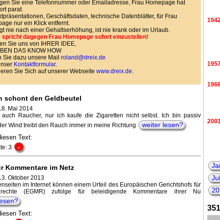
gen Sie eine Telefonnummer oder Emailadresse, Frau Homepage hat
ort parat.
tpräsentationen, Geschäftsdaten, technische Datenblätter, für Frau
194
ge nur ein Klick entfernt.
agt nie nach einer Gehaltserhöhung, ist nie krank oder im Urlaub.
 spricht dagegen Frau Homepage sofort einzustellen!
en Sie uns von IHRER IDEE,
HABEN DAS KNOW HOW
 Sie dazu unsere Mail
roland@dreix.de
195
unser
Kontaktformular
.
ieren Sie Sich auf unserer Webseite
www.dreix.de
.
196
 schont den Geldbeutel
18. Mai 2014
a auch Raucher, nur ich kaufe die Zigaretten nicht selbst. Ich bin passiv
200
weiter lesen?
der Wind treibt den Rauch immer in meine Richtung
diesen Text:
-
te: 3
Ja
für Kommentare im Netz
Ju
13. Oktober 2013
nseiten im Internet können einem Urteil des Europäischen Gerichtshofs für
20
nrechte (EGMR) zufolge für beleidigende Kommentare ihrer Nu
lesen?
351
diesen Text: