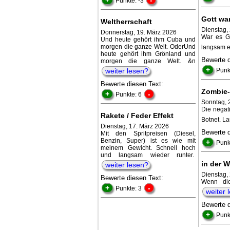
Punkte: -3
Gott war
Weltherrschaft
Dienstag,
Donnerstag, 19. März 2026
War es Go
Und heute gehört ihm Cuba und
morgen die ganze Welt. OderUnd
langsam e
heute gehört ihm Grönland und
Bewerte 
morgen die ganze Welt. &n
+
weiter lesen?
Punk
Bewerte diesen Text:
Zombie-
+
-
Punkte: 6
Sonntag, 
Die negat
Rakete / Feder Effekt
Botnet. La
Dienstag, 17. März 2026
Bewerte 
Mit den Spritpreisen (Diesel,
Benzin, Super) ist es wie mit
+
Punk
meinem Gewicht. Schnell hoch
und langsam wieder runter.
in der 
weiter lesen?
Dienstag,
Bewerte diesen Text:
Wenn dic
+
-
Punkte: 3
weiter 
Bewerte 
+
Punk