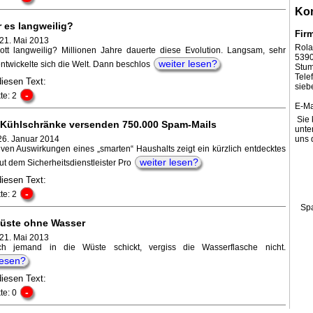
Kon
 es langweilig?
Fir
 21. Mai 2013
Rola
tt langweilig? Millionen Jahre dauerte diese Evolution. Langsam, sehr
539
weiter lesen?
ntwickelte sich die Welt. Dann beschlos
Stum
Tel
diesen Text:
sieb
-
te: 2
E-Ma
Sie 
Kühlschränke versenden 750.000 Spam-Mails
unte
26. Januar 2014
uns 
iven Auswirkungen eines „smarten“ Haushalts zeigt ein kürzlich entdecktes
weiter lesen?
ut dem Sicherheitsdienstleister Pro
diesen Text:
-
te: 2
Sp
Wüste ohne Wasser
 21. Mai 2013
h jemand in die Wüste schickt, vergiss die Wasserflasche nicht.
lesen?
diesen Text:
-
te: 0