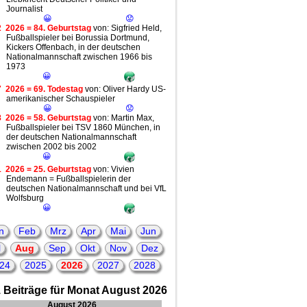
Journalist
😀
😟
2
2026 = 84. Geburtstag
von: Sigfried Held,
Fußballspieler bei Borussia Dortmund,
Kickers Offenbach, in der deutschen
Nationalmannschaft zwischen 1966 bis
1973
😀
7
2026 = 69. Todestag
von: Oliver Hardy US-
amerikanischer Schauspieler
😀
😟
8
2026 = 58. Geburtstag
von: Martin Max,
Fußballspieler bei TSV 1860 München, in
der deutschen Nationalmannschaft
zwischen 2002 bis 2002
😀
1
2026 = 25. Geburtstag
von: Vivien
Endemann = Fußballspielerin der
deutschen Nationalmannschaft und bei VfL
Wolfsburg
😀
n
Feb
Mrz
Apr
Mai
Jun
l
Aug
Sep
Okt
Nov
Dez
24
2025
2026
2027
2028
 Beiträge für Monat August 2026
August 2026