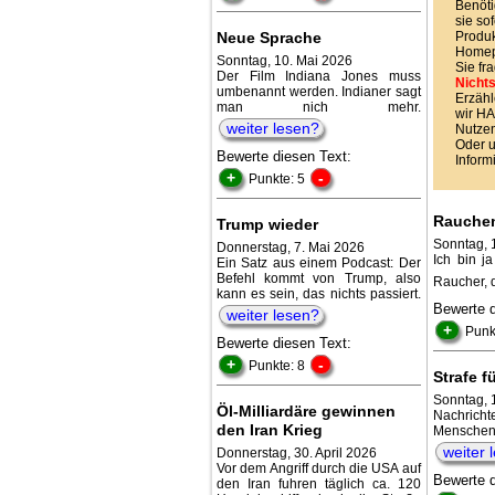
Benöti
sie sof
Neue Sprache
Produk
Homepa
Sonntag, 10. Mai 2026
Sie fr
Der Film Indiana Jones muss
Nichts
umbenannt werden. Indianer sagt
Erzähl
man nich mehr.
wir 
weiter lesen?
Nutzen
Oder 
Bewerte diesen Text:
Inform
+
-
Punkte: 5
Rauchen
Trump wieder
Sonntag, 
Donnerstag, 7. Mai 2026
Ich bin j
Ein Satz aus einem Podcast: Der
Befehl kommt von Trump, also
Raucher, 
kann es sein, das nichts passiert.
Bewerte 
weiter lesen?
+
Punk
Bewerte diesen Text:
+
-
Punkte: 8
Strafe 
Sonntag, 
Öl-Milliardäre gewinnen
Nachrichte
den Iran Krieg
Mensche
weiter 
Donnerstag, 30. April 2026
Vor dem Angriff durch die USA auf
Bewerte 
den Iran fuhren täglich ca. 120