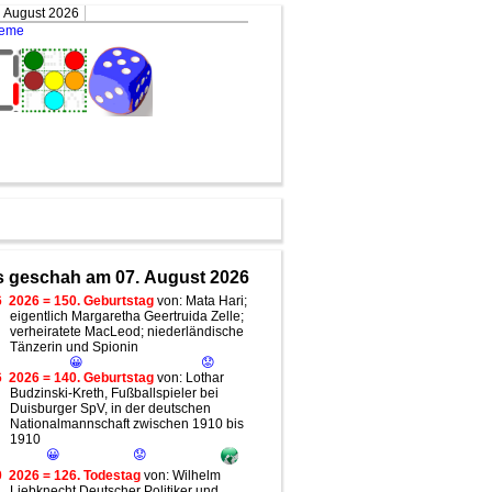
. August 2026
teme
 geschah am 07. August 2026
6
2026 = 150. Geburtstag
von: Mata Hari;
eigentlich Margaretha Geertruida Zelle;
verheiratete MacLeod; niederländische
Tänzerin und Spionin
😀
😟
6
2026 = 140. Geburtstag
von: Lothar
Budzinski-Kreth, Fußballspieler bei
Duisburger SpV, in der deutschen
Nationalmannschaft zwischen 1910 bis
1910
😀
😟
0
2026 = 126. Todestag
von: Wilhelm
Liebknecht Deutscher Politiker und