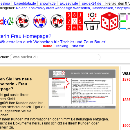
esliga
baseddata.de
snowly.de
akuezufi.de
sexlex24.de
Freitag, den 07
ausgeber:
Roland Koslowsky
dreix webdesign Webseiten, Datenbanken, Shopsys
iterin Frau Homepage?
Wir erstellen auch Webseiten für Tischler und Zaun Bauer!
home
ranking
statistik
chen:
was
en Sie Ihre neue
187
beiterin - Frau
epage?
eht gut aus in ihrem
en Kleid.
188
grüßt Ihre Kunden oder Ihre
iter stets freundlich. Egal zu
r Tagesszeit Sie sie
echen.
lft ihren Kunden mit Informationen oder nimmt Bestellungen entgegen.
ucht sie Dokumente heraus und schickt sie Ihrem Kunden oder
190
eitern zu.