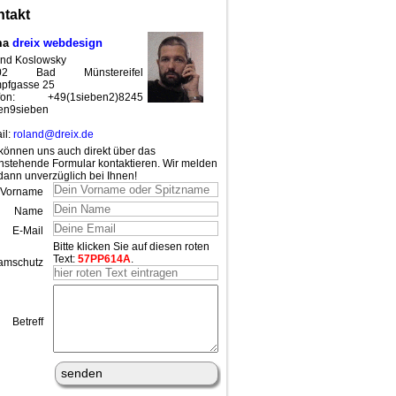
takt
ma
dreix webdesign
nd Koslowsky
02 Bad Münstereifel
pfgasse 25
efon: +49(1sieben2)8245
en9sieben
il:
roland@dreix.de
können uns auch direkt über das
nstehende Formular kontaktieren. Wir melden
dann unverzüglich bei Ihnen!
Vorname
Name
E-Mail
Bitte klicken Sie auf diesen roten
Text:
57PP614A
.
amschutz
Betreff