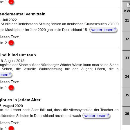
-
te: 1
K
enderneutral vermitteln
5. Juli 2022
31
r Studie der Bertelsmann Stiftung fehlen an deutschen Grundschulen 23.000
weiter lesen?
ete Musiklehrer. Im Jahr 2020 gab es in Deutschland 15.
diesen Text:
32
-
te: 2
ind blind unt taub
33
18. August 2013
ungsfeld der Sinne auf der Nürnberger Wörder Wiese kann man seine Sinne
. Sehen, die visuelle Wahrnehmung mit den Augen; Hören, die a
lesen?
34
diesen Text:
-
te: 1
35
ibt es in jedem Alter
 5. August 2020
an die Lehrer nach Alter fällt auf, dass die Alterspyramide der Teacher an
36
weiter lesen?
bildenden Schulen in Deutschland recht durchwach
diesen Text:
-
te: 1