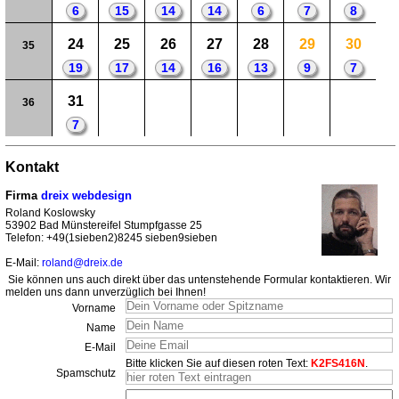
6
15
14
14
6
7
8
24
25
26
27
28
29
30
35
19
17
14
16
13
9
7
31
36
7
Kontakt
Firma
dreix webdesign
Roland Koslowsky
53902 Bad Münstereifel Stumpfgasse 25
Telefon: +49(1sieben2)8245 sieben9sieben
E-Mail:
roland@dreix.de
Sie können uns auch direkt über das untenstehende Formular kontaktieren. Wir
melden uns dann unverzüglich bei Ihnen!
Vorname
Name
E-Mail
Bitte klicken Sie auf diesen roten Text:
K2FS416N
.
Spamschutz