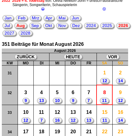
2022
2026 = 4. Todestag
von: Olivia Newton-John = britisch-australische
Sängerin, Songwriterin, Schauspielerin
😀
😟
Jan
Feb
Mrz
Apr
Mai
Jun
Jul
Aug
Sep
Okt
Nov
Dez
2024
2025
2026
2027
2028
351 Beiträge für Monat August 2026
August 2026
ZURÜCK
HEUTE
VOR
KW
MO
DI
MI
DO
FR
SA
SO
1
2
31
12
14
3
4
5
6
7
8
9
32
9
13
10
9
7
11
12
10
11
12
13
14
15
16
33
12
7
16
12
13
11
14
17
18
19
20
21
22
23
34