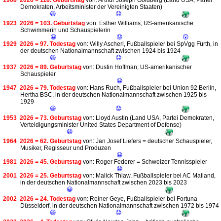
1908
2026 = 118. Geburtstag
von: Arthur Joseph Goldberg (Land USA, Partei
Demokraten, Arbeitsminister der Vereinigten Staaten)
😀
😟
1923
2026 = 103. Geburtstag
von: Esther Williams; US-amerikanische
Schwimmerin und Schauspielerin
😀
😟
😲
1929
2026 = 97. Todestag
von: Willy Ascherl, Fußballspieler bei SpVgg Fürth, in
der deutschen Nationalmannschaft zwischen 1924 bis 1924
😀
😟
1937
2026 = 89. Geburtstag
von: Dustin Hoffman; US-amerikanischer
Schauspieler
😀
1947
2026 = 79. Todestag
von: Hans Ruch, Fußballspieler bei Union 92 Berlin,
Hertha BSC, in der deutschen Nationalmannschaft zwischen 1925 bis
1929
😀
😟
1953
2026 = 73. Geburtstag
von: Lloyd Austin (Land USA, Partei Demokraten,
Verteidigungsminister United States Department of Defense)
😀
1964
2026 = 62. Geburtstag
von: Jan Josef Liefers = deutscher Schauspieler,
Musiker, Regisseur und Produzen
😀
1981
2026 = 45. Geburtstag
von: Roger Federer = Schweizer Tennisspieler
😀
2001
2026 = 25. Geburtstag
von: Malick Thiaw, Fußballspieler bei AC Mailand,
in der deutschen Nationalmannschaft zwischen 2023 bis 2023
😀
2002
2026 = 24. Todestag
von: Reiner Geye, Fußballspieler bei Fortuna
Düsseldorf, in der deutschen Nationalmannschaft zwischen 1972 bis 1974
😀
😟