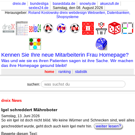
dreix.de
bundesliga
baseddata.de
snowly.de
akuezufi.de
sexlex24.de
Samstag, den 08. August 2026
Herausgeber:
Roland Koslowsky
dreix webdesign Webseiten, Datenbanken,
Shopsysteme
Kennen Sie Ihre neue Mitarbeiterin Frau Homepage?
Was und wie sie es ihren Patienten sagen ist ihre Sache. Wir machen
das ihre Homepage gesund bleibt!
home
ranking
statistik
suchen:
dreix News
Igel schreddert Mähroboter
Samstag, 13. Juni 2026
So ein Igel ist doch nicht blöd. Wo keine Würmer und Schnecken sind, weil alles
weiter lesen?
geschreddert wurde, geht doch auch kein Igel mehr hin.
Bewerte diesen Text: