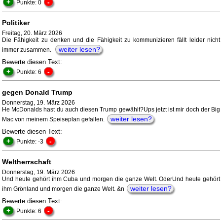
+
-
Punkte: 0
Politiker
Freitag, 20. März 2026
Die Fähigkeit zu denken und die Fähigkeit zu kommunizieren fällt leider nicht
weiter lesen?
immer zusammen.
Bewerte diesen Text:
+
-
Punkte: 6
gegen Donald Trump
Donnerstag, 19. März 2026
He McDonalds hast du auch diesen Trump gewählt?Ups jetzt ist mir doch der Big
weiter lesen?
Mac von meinem Speiseplan gefallen.
Bewerte diesen Text:
+
-
Punkte: -3
Weltherrschaft
Donnerstag, 19. März 2026
Und heute gehört ihm Cuba und morgen die ganze Welt. OderUnd heute gehört
weiter lesen?
ihm Grönland und morgen die ganze Welt. &n
Bewerte diesen Text:
+
-
Punkte: 6