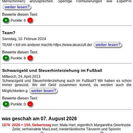
Menschinnen) anzusprechen. Sperrige Formulierungen wie Expert*in
weiter lesen?
Bewerte diesen Text:
+
-
Punkte: 6
Team?
Samstag, 10. Februar 2024
weiter lesen?
TEAM = toll ein anderer machts https://www.akuezufi.de/
Bewerte diesen Text:
+
-
Punkte: 8
Schwarzgeld und Steuerhinterziehung im Fußball
Mittwoch, 24. April 2013
Schwarzgeld und Steuerhinterziehung auch im Fußball? Wir haben es schon
immer gewusst. Wo viel Geld zusammen kommt, da werden auch die
weiter lesen?
Möglichkeiten g
Bewerte diesen Text:
+
-
Punkte: 0
was geschah am 07. August 2026
1876
2026 = 150. Geburtstag
von: Mata Hari; eigentlich Margaretha Geertruida
Zelle; verheiratete MacLeod; niederländische Tänzerin und Spionin