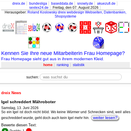
dreix.de
bundesliga
baseddata.de
snowly.de
akuezufi.de
sexlex24.de
Freitag, den 07. August 2026
Herausgeber:
Roland Koslowsky
dreix webdesign Webseiten, Datenbanken,
Shopsysteme
Kennen Sie Ihre neue Mitarbeiterin Frau Homepage?
Frau Homepage sieht gut aus in ihrem modernen Kleid.
home
ranking
statistik
suchen:
dreix News
Igel schreddert Mähroboter
Samstag, 13. Juni 2026
So ein Igel ist doch nicht blöd. Wo keine Würmer und Schnecken sind, weil alles
weiter lesen?
geschreddert wurde, geht doch auch kein Igel mehr hin.
Bewerte diesen Text:
+
-