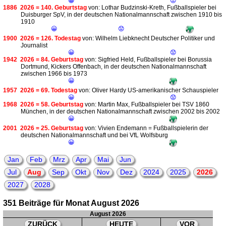
😀
😟
1886
2026 = 140. Geburtstag
von: Lothar Budzinski-Kreth, Fußballspieler bei
Duisburger SpV, in der deutschen Nationalmannschaft zwischen 1910 bis
1910
😀
😟
1900
2026 = 126. Todestag
von: Wilhelm Liebknecht Deutscher Politiker und
Journalist
😀
😟
1942
2026 = 84. Geburtstag
von: Sigfried Held, Fußballspieler bei Borussia
Dortmund, Kickers Offenbach, in der deutschen Nationalmannschaft
zwischen 1966 bis 1973
😀
1957
2026 = 69. Todestag
von: Oliver Hardy US-amerikanischer Schauspieler
😀
😟
1968
2026 = 58. Geburtstag
von: Martin Max, Fußballspieler bei TSV 1860
München, in der deutschen Nationalmannschaft zwischen 2002 bis 2002
😀
2001
2026 = 25. Geburtstag
von: Vivien Endemann = Fußballspielerin der
deutschen Nationalmannschaft und bei VfL Wolfsburg
😀
Jan
Feb
Mrz
Apr
Mai
Jun
Jul
Aug
Sep
Okt
Nov
Dez
2024
2025
2026
2027
2028
351 Beiträge für Monat August 2026
August 2026
ZURÜCK
HEUTE
VOR