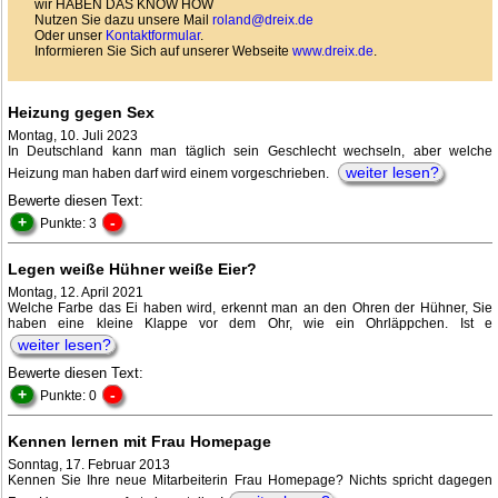
wir HABEN DAS KNOW HOW
Nutzen Sie dazu unsere Mail
roland@dreix.de
Oder unser
Kontaktformular
.
Informieren Sie Sich auf unserer Webseite
www.dreix.de
.
Heizung gegen Sex
Montag, 10. Juli 2023
In Deutschland kann man täglich sein Geschlecht wechseln, aber welche
weiter lesen?
Heizung man haben darf wird einem vorgeschrieben.
Bewerte diesen Text:
+
-
Punkte: 3
Legen weiße Hühner weiße Eier?
Montag, 12. April 2021
Welche Farbe das Ei haben wird, erkennt man an den Ohren der Hühner, Sie
haben eine kleine Klappe vor dem Ohr, wie ein Ohrläppchen. Ist e
weiter lesen?
Bewerte diesen Text:
+
-
Punkte: 0
Kennen lernen mit Frau Homepage
Sonntag, 17. Februar 2013
Kennen Sie Ihre neue Mitarbeiterin Frau Homepage? Nichts spricht dagegen