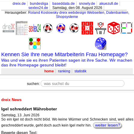
dreix.de
bundesliga
baseddata.de
snowly.de
akuezufi.de
sexlex24.de
Samstag, den 08. August 2026
Herausgeber:
Roland Koslowsky
dreix webdesign Webseiten, Datenbanken,
Shopsysteme
Kennen Sie Ihre neue Mitarbeiterin Frau Homepage?
Was und wie sie es ihren Patienten sagen ist ihre Sache. Wir machen
das ihre Homepage gesund bleibt!
home
ranking
statistik
suchen:
dreix News
Igel schreddert Mähroboter
Samstag, 13. Juni 2026
So ein Igel ist doch nicht blöd. Wo keine Würmer und Schnecken sind, weil alles
weiter lesen?
geschreddert wurde, geht doch auch kein Igel mehr hin.
Bewerte diesen Text: