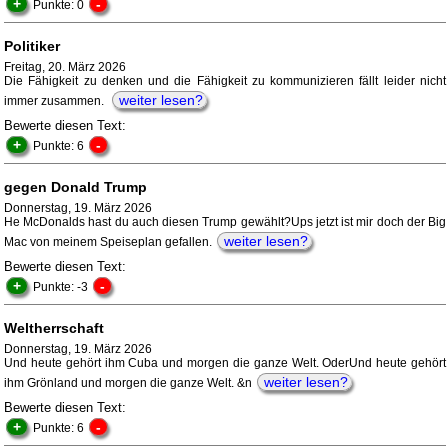
+
-
Punkte: 0
Politiker
Freitag, 20. März 2026
Die Fähigkeit zu denken und die Fähigkeit zu kommunizieren fällt leider nicht
weiter lesen?
immer zusammen.
Bewerte diesen Text:
+
-
Punkte: 6
gegen Donald Trump
Donnerstag, 19. März 2026
He McDonalds hast du auch diesen Trump gewählt?Ups jetzt ist mir doch der Big
weiter lesen?
Mac von meinem Speiseplan gefallen.
Bewerte diesen Text:
+
-
Punkte: -3
Weltherrschaft
Donnerstag, 19. März 2026
Und heute gehört ihm Cuba und morgen die ganze Welt. OderUnd heute gehört
weiter lesen?
ihm Grönland und morgen die ganze Welt. &n
Bewerte diesen Text:
+
-
Punkte: 6