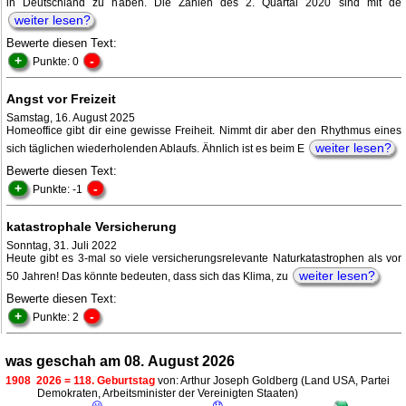
in Deutschland zu haben. Die Zahlen des 2. Quartal 2020 sind mit de
weiter lesen?
Bewerte diesen Text:
+
-
Punkte: 0
Angst vor Freizeit
Samstag, 16. August 2025
Homeoffice gibt dir eine gewisse Freiheit. Nimmt dir aber den Rhythmus eines
weiter lesen?
sich täglichen wiederholenden Ablaufs. Ähnlich ist es beim E
Bewerte diesen Text:
+
-
Punkte: -1
katastrophale Versicherung
Sonntag, 31. Juli 2022
Heute gibt es 3-mal so viele versicherungsrelevante Naturkatastrophen als vor
weiter lesen?
50 Jahren! Das könnte bedeuten, dass sich das Klima, zu
Bewerte diesen Text:
+
-
Punkte: 2
was geschah am 08. August 2026
1908
2026 = 118. Geburtstag
von: Arthur Joseph Goldberg (Land USA, Partei
Demokraten, Arbeitsminister der Vereinigten Staaten)