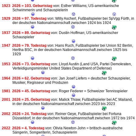
😀
😟
1923
2026 = 103. Geburtstag
von: Esther Williams; US-amerikanische
Schwimmerin und Schauspielerin
😀
😟
😲
1929
2026 = 97. Todestag
von: Willy Ascherl, Fußballspieler bei SpVgg Fürth, in
der deutschen Nationalmannschaft zwischen 1924 bis 1924
😀
😟
1937
2026 = 89. Geburtstag
von: Dustin Hoffman; US-amerikanischer
Schauspieler
😀
1947
2026 = 79. Todestag
von: Hans Ruch, Fußballspieler bei Union 92 Berlin,
Hertha BSC, in der deutschen Nationalmannschaft zwischen 1925 bis
1929
😀
😟
1953
2026 = 73. Geburtstag
von: Lloyd Austin (Land USA, Partei Demokraten,
Verteidigungsminister United States Department of Defense)
😀
1964
2026 = 62. Geburtstag
von: Jan Josef Liefers = deutscher Schauspieler,
Musiker, Regisseur und Produzen
😀
1981
2026 = 45. Geburtstag
von: Roger Federer = Schweizer Tennisspieler
😀
2001
2026 = 25. Geburtstag
von: Malick Thiaw, Fußballspieler bei AC Mailand,
in der deutschen Nationalmannschaft zwischen 2023 bis 2023
😀
2002
2026 = 24. Todestag
von: Reiner Geye, Fußballspieler bei Fortuna
Düsseldorf, in der deutschen Nationalmannschaft zwischen 1972 bis 1974
😀
😟
2022
2026 = 4. Todestag
von: Olivia Newton-John = britisch-australische
Sängerin, Songwriterin, Schauspielerin