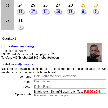
24
25
26
27
28
29
30
35
19
17
14
16
13
9
7
31
36
7
Kontakt
Firma
dreix webdesign
Roland Koslowsky
53902 Bad Münstereifel Stumpfgasse 25
Telefon: +49(1sieben2)8245 sieben9sieben
E-Mail:
roland@dreix.de
Sie können uns auch direkt über das untenstehende Formular kontaktieren. Wir
melden uns dann unverzüglich bei Ihnen!
Vorname
Name
E-Mail
Bitte klicken Sie auf diesen roten Text:
R29D7YCN
.
Spamschutz