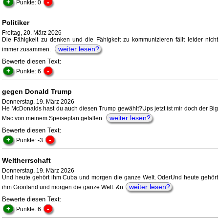
+
-
Punkte: 0
Politiker
Freitag, 20. März 2026
Die Fähigkeit zu denken und die Fähigkeit zu kommunizieren fällt leider nicht
weiter lesen?
immer zusammen.
Bewerte diesen Text:
+
-
Punkte: 6
gegen Donald Trump
Donnerstag, 19. März 2026
He McDonalds hast du auch diesen Trump gewählt?Ups jetzt ist mir doch der Big
weiter lesen?
Mac von meinem Speiseplan gefallen.
Bewerte diesen Text:
+
-
Punkte: -3
Weltherrschaft
Donnerstag, 19. März 2026
Und heute gehört ihm Cuba und morgen die ganze Welt. OderUnd heute gehört
weiter lesen?
ihm Grönland und morgen die ganze Welt. &n
Bewerte diesen Text:
+
-
Punkte: 6