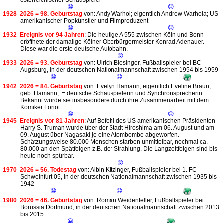
österreichischer Schauspieler
😀
😟
1928
2026 = 98. Geburtstag
von: Andy Warhol; eigentlich Andrew Warhola; US-
amerikanischer Popkünstler und Filmproduzent
😀
😟
1932
Ereignis vor 94 Jahren
: Die heutige A 555 zwischen Köln und Bonn
eröffnete der damalige Kölner Oberbürgermeister Konrad Adenauer.
Diese war die erste deutsche Autobahn.
😲
1933
2026 = 93. Geburtstag
von: Ulrich Biesinger, Fußballspieler bei BC
Augsburg, in der deutschen Nationalmannschaft zwischen 1954 bis 1959
😀
😟
1942
2026 = 84. Geburtstag
von: Evelyn Hamann, eigentlich Eveline Braun,
geb. Hamann, = deutsche Schauspielerin und Synchronsprecherin.
Bekannt wurde sie insbesondere durch ihre Zusammenarbeit mit dem
Komiker Loriot
😀
😟
1945
Ereignis vor 81 Jahren
: Auf Befehl des US amerikanischen Präsidenten
Harry S. Truman wurde über der Stadt Hiroshima am 06. August und am
09. August über Nagasaki je eine Atombombe abgeworfen.
Schätzungsweise 80.000 Menschen starben unmittelbar, nochmal ca.
80.000 an den Spätfolgen z.B. der Strahlung. Die Langzeitfolgen sind bis
heute noch spürbar.
😲
1970
2026 = 56. Todestag
von: Albin Kitzinger, Fußballspieler bei 1. FC
Schweinfurt 05, in der deutschen Nationalmannschaft zwischen 1935 bis
1942
😀
😟
1980
2026 = 46. Geburtstag
von: Roman Weidenfeller, Fußballspieler bei
Borussia Dortmund, in der deutschen Nationalmannschaft zwischen 2013
bis 2015
😀