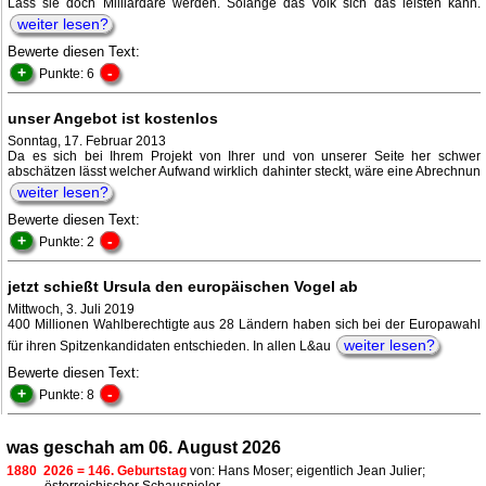
Lass sie doch Milliardäre werden. Solange das Volk sich das leisten kann.
weiter lesen?
Bewerte diesen Text:
+
-
Punkte: 6
unser Angebot ist kostenlos
Sonntag, 17. Februar 2013
Da es sich bei Ihrem Projekt von Ihrer und von unserer Seite her schwer
abschätzen lässt welcher Aufwand wirklich dahinter steckt, wäre eine Abrechnun
weiter lesen?
Bewerte diesen Text:
+
-
Punkte: 2
jetzt schießt Ursula den europäischen Vogel ab
Mittwoch, 3. Juli 2019
400 Millionen Wahlberechtigte aus 28 Ländern haben sich bei der Europawahl
weiter lesen?
für ihren Spitzenkandidaten entschieden. In allen L&au
Bewerte diesen Text:
+
-
Punkte: 8
was geschah am 06. August 2026
1880
2026 = 146. Geburtstag
von: Hans Moser; eigentlich Jean Julier;