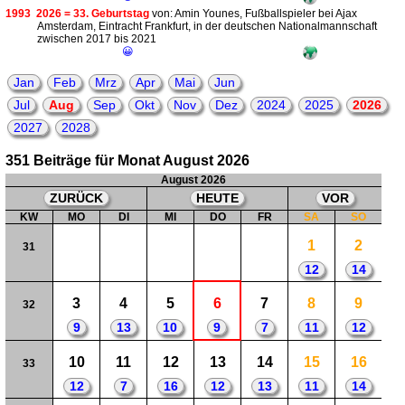
1993
2026 = 33. Geburtstag
von: Amin Younes, Fußballspieler bei Ajax
Amsterdam, Eintracht Frankfurt, in der deutschen Nationalmannschaft
zwischen 2017 bis 2021
😀
Jan
Feb
Mrz
Apr
Mai
Jun
Jul
Aug
Sep
Okt
Nov
Dez
2024
2025
2026
2027
2028
351 Beiträge für Monat August 2026
August 2026
ZURÜCK
HEUTE
VOR
KW
MO
DI
MI
DO
FR
SA
SO
1
2
31
12
14
3
4
5
6
7
8
9
32
9
13
10
9
7
11
12
10
11
12
13
14
15
16
33
12
7
16
12
13
11
14