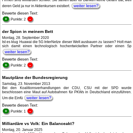
Firmen sind Milliarden schwer. Sie stellen aber für Banken keine Gefahr dar, weil
weiter lesen?
deren Geld ja nur in Aktienkursen existiert.
Bewerte diesen Text:
+
-
Punkte: 2
der Spion in meinem Bett
Montag, 28. September 2020
Ist es klug Huawai die 5G InterNetze dieser Welt ausbauen zu lassen? Holt man
sich damit einen technologisch hochentwickelten Partner oder einen Sp
weiter lesen?
Bewerte diesen Text:
+
-
Punkte: 2
Mautpläne der Bundesregierung
Samstag, 23. November 2013
Bei den Koalitionsverhandlungen der CDU, CSU mit der SPD wurde
beschlossen eine Maut auf Autobahnen für PKWs in Deutschland einzuführen.
weiter lesen?
Um die Einfü
Bewerte diesen Text:
+
-
Punkte: 1
Milliardäre vs Volk: Ein Balanceakt?
Montag, 20. Januar 2025