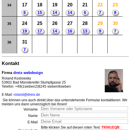
17
18
19
20
21
22
23
34
6
15
14
14
6
7
8
24
25
26
27
28
29
30
35
19
17
14
16
13
9
7
31
36
7
Kontakt
Firma
dreix webdesign
Roland Koslowsky
53902 Bad Münstereifel Stumpfgasse 25
Telefon: +49(1sieben2)8245 sieben9sieben
E-Mail:
roland@dreix.de
Sie können uns auch direkt über das untenstehende Formular kontaktieren. Wir
melden uns dann unverzüglich bei Ihnen!
Vorname
Name
E-Mail
Bitte klicken Sie auf diesen roten Text:
T95N1EQB
.