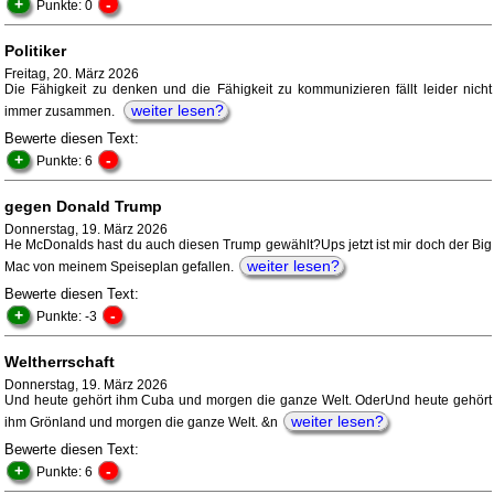
+
-
Punkte: 0
Politiker
Freitag, 20. März 2026
Die Fähigkeit zu denken und die Fähigkeit zu kommunizieren fällt leider nicht
weiter lesen?
immer zusammen.
Bewerte diesen Text:
+
-
Punkte: 6
gegen Donald Trump
Donnerstag, 19. März 2026
He McDonalds hast du auch diesen Trump gewählt?Ups jetzt ist mir doch der Big
weiter lesen?
Mac von meinem Speiseplan gefallen.
Bewerte diesen Text:
+
-
Punkte: -3
Weltherrschaft
Donnerstag, 19. März 2026
Und heute gehört ihm Cuba und morgen die ganze Welt. OderUnd heute gehört
weiter lesen?
ihm Grönland und morgen die ganze Welt. &n
Bewerte diesen Text:
+
-
Punkte: 6