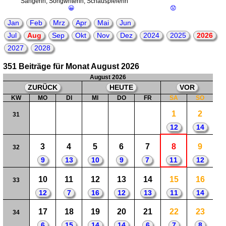
Sängerin, Songwriterin, Schauspielerin
😀
😟
Jan
Feb
Mrz
Apr
Mai
Jun
Jul
Aug
Sep
Okt
Nov
Dez
2024
2025
2026
2027
2028
351 Beiträge für Monat August 2026
August 2026
ZURÜCK
HEUTE
VOR
KW
MO
DI
MI
DO
FR
SA
SO
1
2
31
12
14
3
4
5
6
7
8
9
32
9
13
10
9
7
11
12
10
11
12
13
14
15
16
33
12
7
16
12
13
11
14
17
18
19
20
21
22
23
34
6
15
14
14
6
7
8