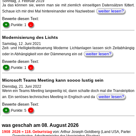
Sonntag, 3. Februar 2019
Ja das können sie, wenn man sie mit ziemlich einseitigen Datensätzen füttert.
weiter lesen?
Schaue ich mir drei Mal hintereinander eine Naziwebsei
Bewerte diesen Text:
+
-
Punkte: 1
Modernisierung des Lichts
Samstag, 12. Juni 2021
Zeit- und Helligkeitssteuerung Moderne Lichtanlagen lassen sich Zeitabhängig
weiter lesen?
oder in Abhängigkeit von der Dämmerung ein od
Bewerte diesen Text:
+
-
Punkte: 1
Microsoft Teams Meeting kann soooo lustig sein
Dienstag, 21. Juni 2022
Wenn ein Teams Meeting langweilig ist, dann schalte doch mal die Transkription
weiter lesen?
an. Ein seriöses technisches Meeting in Englisch und da
Bewerte diesen Text:
+
-
Punkte: 5
was geschah am 08. August 2026
1908
2026 = 118. Geburtstag
von: Arthur Joseph Goldberg (Land USA, Partei