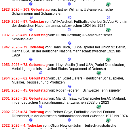
Demokraten, Arbeitsminister der Vereinigten Staaten)
😀
😟
1923
2026 = 103. Geburtstag
von: Esther Williams; US-amerikanische
Schwimmerin und Schauspielerin
😀
😟
😲
1929
2026 = 97. Todestag
von: Willy Ascherl, Fußballspieler bei SpVgg Fürth, in
der deutschen Nationalmannschaft zwischen 1924 bis 1924
😀
😟
1937
2026 = 89. Geburtstag
von: Dustin Hoffman; US-amerikanischer
Schauspieler
😀
1947
2026 = 79. Todestag
von: Hans Ruch, Fußballspieler bei Union 92 Berlin,
Hertha BSC, in der deutschen Nationalmannschaft zwischen 1925 bis
1929
😀
😟
1953
2026 = 73. Geburtstag
von: Lloyd Austin (Land USA, Partei Demokraten,
Verteidigungsminister United States Department of Defense)
😀
1964
2026 = 62. Geburtstag
von: Jan Josef Liefers = deutscher Schauspieler,
Musiker, Regisseur und Produzen
😀
1981
2026 = 45. Geburtstag
von: Roger Federer = Schweizer Tennisspieler
😀
2001
2026 = 25. Geburtstag
von: Malick Thiaw, Fußballspieler bei AC Mailand,
in der deutschen Nationalmannschaft zwischen 2023 bis 2023
😀
2002
2026 = 24. Todestag
von: Reiner Geye, Fußballspieler bei Fortuna
Düsseldorf, in der deutschen Nationalmannschaft zwischen 1972 bis 1974
😀
😟
2022
2026 = 4. Todestag
von: Olivia Newton-John = britisch-australische