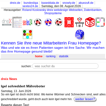
dreix.de
bundesliga
baseddata.de
snowly.de
akuezufi.de
sexlex24.de
Samstag, den 08. August 2026
Herausgeber:
Roland Koslowsky
dreix webdesign Webseiten, Datenbanken,
Shopsysteme
Kennen Sie Ihre neue Mitarbeiterin Frau Homepage?
Was und wie sie es ihren Patienten sagen ist ihre Sache. Wir machen
das ihre Homepage gesund bleibt!
home
ranking
statistik
suchen:
dreix News
Igel schreddert Mähroboter
Samstag, 13. Juni 2026
So ein Igel ist doch nicht blöd. Wo keine Würmer und Schnecken sind, weil alles
weiter lesen?
geschreddert wurde, geht doch auch kein Igel mehr hin.
Bewerte diesen Text: