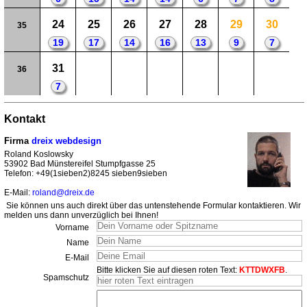
24
25
26
27
28
29
30
35
19
17
14
16
13
9
7
31
36
7
Kontakt
Firma
dreix webdesign
Roland Koslowsky
53902 Bad Münstereifel Stumpfgasse 25
Telefon: +49(1sieben2)8245 sieben9sieben
E-Mail:
roland@dreix.de
Sie können uns auch direkt über das untenstehende Formular kontaktieren. Wir
melden uns dann unverzüglich bei Ihnen!
Vorname
Name
E-Mail
Bitte klicken Sie auf diesen roten Text:
KTTDWXFB
.
Spamschutz