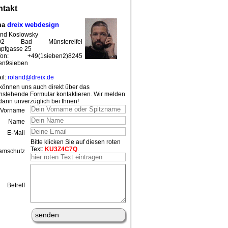
takt
ma
dreix webdesign
nd Koslowsky
02 Bad Münstereifel
pfgasse 25
efon: +49(1sieben2)8245
en9sieben
il:
roland@dreix.de
können uns auch direkt über das
nstehende Formular kontaktieren. Wir melden
dann unverzüglich bei Ihnen!
Vorname
Name
E-Mail
Bitte klicken Sie auf diesen roten
Text:
KU3Z4C7Q
.
amschutz
Betreff