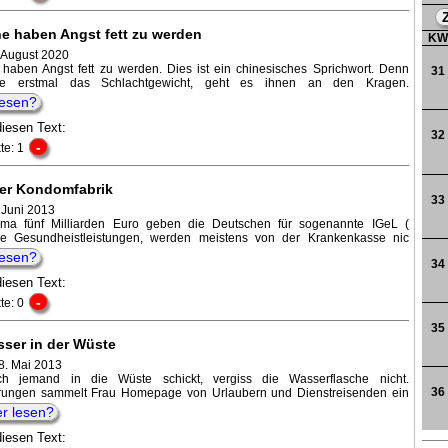
e haben Angst fett zu werden
K
. August 2020
haben Angst fett zu werden. Dies ist ein chinesisches Sprichwort. Denn
31
e erstmal das Schlachtgewicht, geht es ihnen an den Kragen.
lesen?
diesen Text:
32
-
te: 1
 der Kondomfabrik
33
. Juni 2013
ma fünf Milliarden Euro geben die Deutschen für sogenannte IGeL (
lle Gesundheistleistungen, werden meistens von der Krankenkasse nic
lesen?
34
diesen Text:
-
te: 0
35
sser in der Wüste
8. Mai 2013
h jemand in die Wüste schickt, vergiss die Wasserflasche nicht.
36
rungen sammelt Frau Homepage von Urlaubern und Dienstreisenden ein
er lesen?
diesen Text: