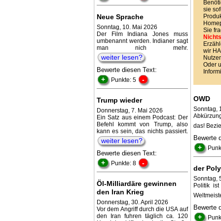
Benöti
sie sof
Neue Sprache
Produk
Homepa
Sonntag, 10. Mai 2026
Sie fr
Der Film Indiana Jones muss
Nichts
umbenannt werden. Indianer sagt
Erzähl
man nich mehr.
wir 
weiter lesen?
Nutzen
Oder 
Bewerte diesen Text:
Inform
+
-
Punkte: 5
OWD
Trump wieder
Sonntag, 1
Donnerstag, 7. Mai 2026
Abkürzung
Ein Satz aus einem Podcast: Der
Befehl kommt von Trump, also
das! Bezie
kann es sein, das nichts passiert.
Bewerte 
weiter lesen?
+
Punk
Bewerte diesen Text:
+
-
Punkte: 8
der Pol
Sonntag, 
Öl-Milliardäre gewinnen
Politik i
den Iran Krieg
Weltmeist
Donnerstag, 30. April 2026
Bewerte 
Vor dem Angriff durch die USA auf
den Iran fuhren täglich ca. 120
+
Punk