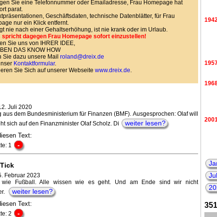
gen Sie eine Telefonnummer oder Emailadresse, Frau Homepage hat
ort parat.
tpräsentationen, Geschäftsdaten, technische Datenblätter, für Frau
194
ge nur ein Klick entfernt.
agt nie nach einer Gehaltserhöhung, ist nie krank oder im Urlaub.
 spricht dagegen Frau Homepage sofort einzustellen!
en Sie uns von IHRER IDEE,
HABEN DAS KNOW HOW
 Sie dazu unsere Mail
roland@dreix.de
195
unser
Kontaktformular
.
ieren Sie Sich auf unserer Webseite
www.dreix.de
.
196
2. Juli 2020
 aus dem Bundesministerium für Finanzen (BMF). Ausgesprochen: Olaf will
200
weiter lesen?
ht sich auf den Finanzminister Olaf Scholz. Di
diesen Text:
-
te: 1
Ja
yTick
Ju
5. Februar 2023
st wie Fußball. Alle wissen wie es geht. Und am Ende sind wir nicht
20
weiter lesen?
er.
diesen Text:
351
-
te: 2