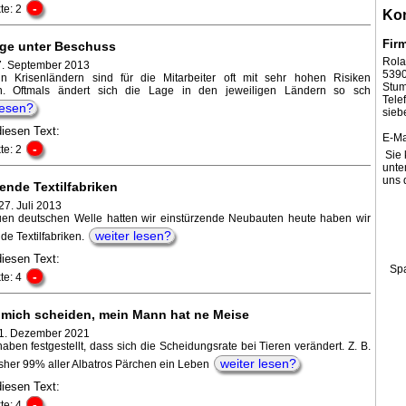
-
te: 2
Kon
Fir
ge unter Beschuss
Rola
27. September 2013
539
in Krisenländern sind für die Mitarbeiter oft mit sehr hohen Risiken
Stum
n. Oftmals ändert sich die Lage in den jeweiligen Ländern so sch
Tel
lesen?
sieb
diesen Text:
E-Ma
-
te: 2
Sie 
unte
uns 
ende Textilfabriken
27. Juli 2013
uen deutschen Welle hatten wir einstürzende Neubauten heute haben wir
weiter lesen?
de Textilfabriken.
diesen Text:
Sp
-
te: 4
s mich scheiden, mein Mann hat ne Meise
 1. Dezember 2021
aben festgestellt, dass sich die Scheidungsrate bei Tieren verändert. Z. B.
weiter lesen?
isher 99% aller Albatros Pärchen ein Leben
diesen Text:
-
te: 4