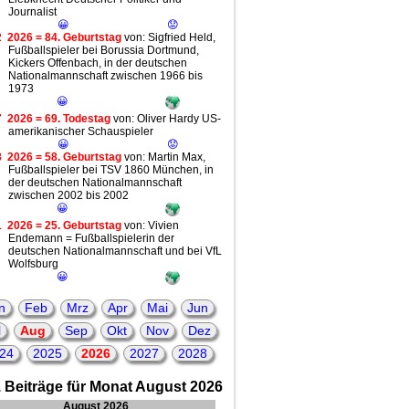
Journalist
😀
😟
2
2026 = 84. Geburtstag
von: Sigfried Held,
Fußballspieler bei Borussia Dortmund,
Kickers Offenbach, in der deutschen
Nationalmannschaft zwischen 1966 bis
1973
😀
7
2026 = 69. Todestag
von: Oliver Hardy US-
amerikanischer Schauspieler
😀
😟
8
2026 = 58. Geburtstag
von: Martin Max,
Fußballspieler bei TSV 1860 München, in
der deutschen Nationalmannschaft
zwischen 2002 bis 2002
😀
1
2026 = 25. Geburtstag
von: Vivien
Endemann = Fußballspielerin der
deutschen Nationalmannschaft und bei VfL
Wolfsburg
😀
n
Feb
Mrz
Apr
Mai
Jun
l
Aug
Sep
Okt
Nov
Dez
24
2025
2026
2027
2028
 Beiträge für Monat August 2026
August 2026