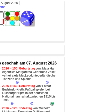
. August 2026
teme
 geschah am 07. August 2026
6
2026 = 150. Geburtstag
von: Mata Hari;
eigentlich Margaretha Geertruida Zelle;
verheiratete MacLeod; niederländische
Tänzerin und Spionin
😀
😟
6
2026 = 140. Geburtstag
von: Lothar
Budzinski-Kreth, Fußballspieler bei
Duisburger SpV, in der deutschen
Nationalmannschaft zwischen 1910 bis
1910
😀
😟
0
2026 = 126. Todestag
von: Wilhelm
Liebknecht Deutscher Politiker und