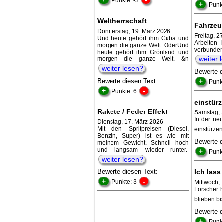
Punkte: -3
+
Punk
Weltherrschaft
Fahrzeu
Donnerstag, 19. März 2026
Freitag, 
Und heute gehört ihm Cuba und
Arbeiten 
morgen die ganze Welt. OderUnd
verbunde
heute gehört ihm Grönland und
weiter 
morgen die ganze Welt. &n
weiter lesen?
Bewerte 
Bewerte diesen Text:
+
Punk
+
-
Punkte: 6
einstürz
Rakete / Feder Effekt
Samstag, 
In der ne
Dienstag, 17. März 2026
Mit den Spritpreisen (Diesel,
einstürzen
Benzin, Super) ist es wie mit
Bewerte 
meinem Gewicht. Schnell hoch
und langsam wieder runter.
+
Punk
weiter lesen?
Bewerte diesen Text:
Ich las
+
-
Punkte: 3
Mittwoch,
Forscher h
blieben b
Bewerte 
+
Punk