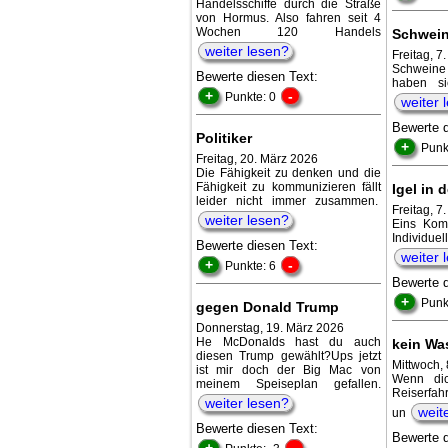
Handelsschiffe durch die Straße
von Hormus. Also fahren seit 4
Wochen 120 Handels
Schwein
weiter lesen?
Freitag, 7
Schweine 
Bewerte diesen Text:
haben si
+
-
Punkte: 0
weiter 
Bewerte 
Politiker
+
Punk
Freitag, 20. März 2026
Die Fähigkeit zu denken und die
Fähigkeit zu kommunizieren fällt
Igel in
leider nicht immer zusammen.
Freitag, 7
weiter lesen?
Eins Kom
Individue
Bewerte diesen Text:
weiter 
+
-
Punkte: 6
Bewerte 
+
Punk
gegen Donald Trump
Donnerstag, 19. März 2026
He McDonalds hast du auch
kein Wa
diesen Trump gewählt?Ups jetzt
Mittwoch, 
ist mir doch der Big Mac von
Wenn dic
meinem Speiseplan gefallen.
Reiserfah
weiter lesen?
weit
un
Bewerte diesen Text:
Bewerte 
+
-