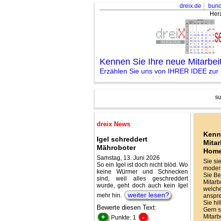
dreix.de
bund
Her
Kennen Sie Ihre neue Mitarbe
Erzählen Sie uns von IHRER IDEE zu
su
dreix News
Kenn
Igel schreddert
Mitar
Mähroboter
Hom
Samstag, 13. Juni 2026
Sie si
So ein Igel ist doch nicht blöd. Wo
modern
keine Würmer und Schnecken
Sie Be
sind, weil alles geschreddert
Mitarbe
wurde, geht doch auch kein Igel
welche
weiter lesen?
mehr hin.
anspr
Sie hi
Bewerte diesen Text:
Gern s
+
-
Mitarb
Punkte: 1