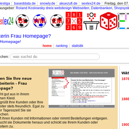
esliga
baseddata.de
snowly.de
akuezufi.de
sexlex24.de
Freitag, den 07
ausgeber:
Roland Koslowsky
dreix webdesign Webseiten, Datenbanken, Shopsys
iterin Frau Homepage?
r Homepage!
home
ranking
statistik
chen:
was
en Sie Ihre neue
187
beiterin - Frau
epage?
eht gut aus in ihrem
en Kleid.
188
grüßt Ihre Kunden oder Ihre
iter stets freundlich. Egal zu
r Tagesszeit Sie sie
echen.
lft ihren Kunden mit Informationen oder nimmt Bestellungen entgegen.
ucht sie Dokumente heraus und schickt sie Ihrem Kunden oder
190
eitern zu.