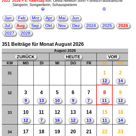
2022
2026 = 4. Todestag
von: Olivia Newton-John = britisch-australische
Sängerin, Songwriterin, Schauspielerin
😀
😟
Jan
Feb
Mrz
Apr
Mai
Jun
Jul
Aug
Sep
Okt
Nov
Dez
2024
2025
2026
2027
2028
351 Beiträge für Monat August 2026
August 2026
ZURÜCK
HEUTE
VOR
KW
MO
DI
MI
DO
FR
SA
SO
1
2
31
12
14
3
4
5
6
7
8
9
32
9
13
10
9
7
11
12
10
11
12
13
14
15
16
33
12
7
16
12
13
11
14
17
18
19
20
21
22
23
34