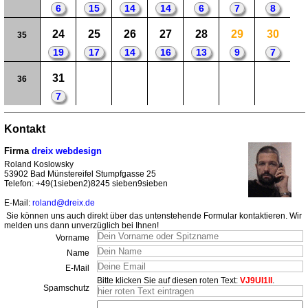
6
15
14
14
6
7
8
24
25
26
27
28
29
30
35
19
17
14
16
13
9
7
31
36
7
Kontakt
Firma
dreix webdesign
Roland Koslowsky
53902 Bad Münstereifel Stumpfgasse 25
Telefon: +49(1sieben2)8245 sieben9sieben
E-Mail:
roland@dreix.de
Sie können uns auch direkt über das untenstehende Formular kontaktieren. Wir
melden uns dann unverzüglich bei Ihnen!
Vorname
Name
E-Mail
Bitte klicken Sie auf diesen roten Text:
VJ9UI1II
.
Spamschutz