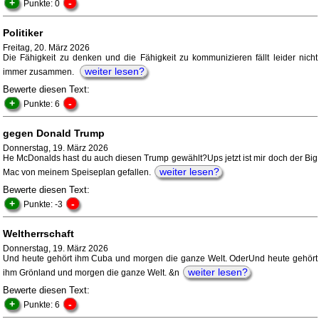
+
-
Punkte: 0
Politiker
Freitag, 20. März 2026
Die Fähigkeit zu denken und die Fähigkeit zu kommunizieren fällt leider nicht
weiter lesen?
immer zusammen.
Bewerte diesen Text:
+
-
Punkte: 6
gegen Donald Trump
Donnerstag, 19. März 2026
He McDonalds hast du auch diesen Trump gewählt?Ups jetzt ist mir doch der Big
weiter lesen?
Mac von meinem Speiseplan gefallen.
Bewerte diesen Text:
+
-
Punkte: -3
Weltherrschaft
Donnerstag, 19. März 2026
Und heute gehört ihm Cuba und morgen die ganze Welt. OderUnd heute gehört
weiter lesen?
ihm Grönland und morgen die ganze Welt. &n
Bewerte diesen Text:
+
-
Punkte: 6