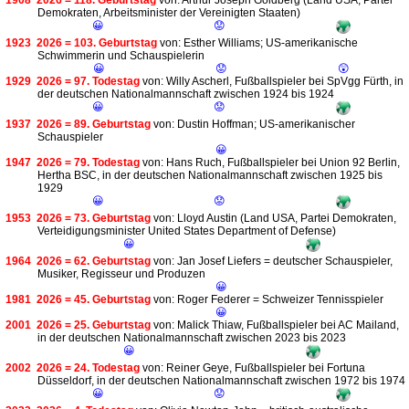
1908
2026 = 118. Geburtstag
von: Arthur Joseph Goldberg (Land USA, Partei
Demokraten, Arbeitsminister der Vereinigten Staaten)
😀
😟
1923
2026 = 103. Geburtstag
von: Esther Williams; US-amerikanische
Schwimmerin und Schauspielerin
😀
😟
😲
1929
2026 = 97. Todestag
von: Willy Ascherl, Fußballspieler bei SpVgg Fürth, in
der deutschen Nationalmannschaft zwischen 1924 bis 1924
😀
😟
1937
2026 = 89. Geburtstag
von: Dustin Hoffman; US-amerikanischer
Schauspieler
😀
1947
2026 = 79. Todestag
von: Hans Ruch, Fußballspieler bei Union 92 Berlin,
Hertha BSC, in der deutschen Nationalmannschaft zwischen 1925 bis
1929
😀
😟
1953
2026 = 73. Geburtstag
von: Lloyd Austin (Land USA, Partei Demokraten,
Verteidigungsminister United States Department of Defense)
😀
1964
2026 = 62. Geburtstag
von: Jan Josef Liefers = deutscher Schauspieler,
Musiker, Regisseur und Produzen
😀
1981
2026 = 45. Geburtstag
von: Roger Federer = Schweizer Tennisspieler
😀
2001
2026 = 25. Geburtstag
von: Malick Thiaw, Fußballspieler bei AC Mailand,
in der deutschen Nationalmannschaft zwischen 2023 bis 2023
😀
2002
2026 = 24. Todestag
von: Reiner Geye, Fußballspieler bei Fortuna
Düsseldorf, in der deutschen Nationalmannschaft zwischen 1972 bis 1974
😀
😟