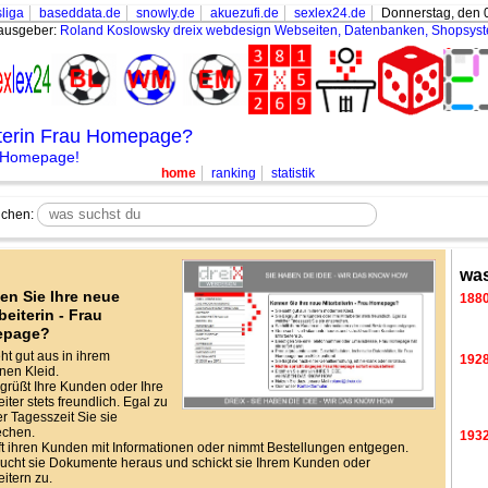
liga
baseddata.de
snowly.de
akuezufi.de
sexlex24.de
Donnerstag, den 
ausgeber:
Roland Koslowsky
dreix webdesign Webseiten, Datenbanken, Shopsys
iterin Frau Homepage?
r Homepage!
home
ranking
statistik
chen:
was
en Sie Ihre neue
188
beiterin - Frau
epage?
eht gut aus in ihrem
192
en Kleid.
grüßt Ihre Kunden oder Ihre
iter stets freundlich. Egal zu
r Tagesszeit Sie sie
echen.
193
lft ihren Kunden mit Informationen oder nimmt Bestellungen entgegen.
ucht sie Dokumente heraus und schickt sie Ihrem Kunden oder
eitern zu.