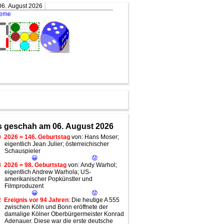
06. August 2026
teme
 geschah am 06. August 2026
0
2026 = 146. Geburtstag
von: Hans Moser;
eigentlich Jean Julier; österreichischer
Schauspieler
😀
😟
8
2026 = 98. Geburtstag
von: Andy Warhol;
eigentlich Andrew Warhola; US-
amerikanischer Popkünstler und
Filmproduzent
😀
😟
2
Ereignis vor 94 Jahren
: Die heutige A 555
zwischen Köln und Bonn eröffnete der
damalige Kölner Oberbürgermeister Konrad
Adenauer. Diese war die erste deutsche