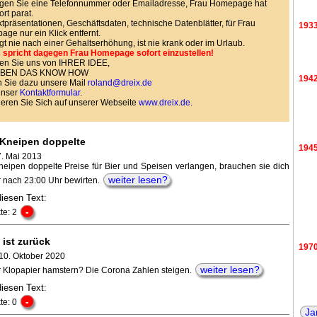
gen Sie eine Telefonnummer oder Emailadresse, Frau Homepage hat
ort parat.
tpräsentationen, Geschäftsdaten, technische Datenblätter, für Frau
193
ge nur ein Klick entfernt.
agt nie nach einer Gehaltserhöhung, ist nie krank oder im Urlaub.
 spricht dagegen Frau Homepage sofort einzustellen!
en Sie uns von IHRER IDEE,
HABEN DAS KNOW HOW
194
 Sie dazu unsere Mail
roland@dreix.de
unser
Kontaktformular
.
ieren Sie Sich auf unserer Webseite
www.dreix.de
.
e Kneipen doppelte
194
7. Mai 2013
Kneipen doppelte Preise für Bier und Speisen verlangen, brauchen sie dich
weiter lesen?
r nach 23:00 Uhr bewirten.
diesen Text:
-
te: 2
 ist zurück
197
10. Oktober 2020
weiter lesen?
ir Klopapier hamstern? Die Corona Zahlen steigen.
diesen Text:
198
-
te: 0
Ja