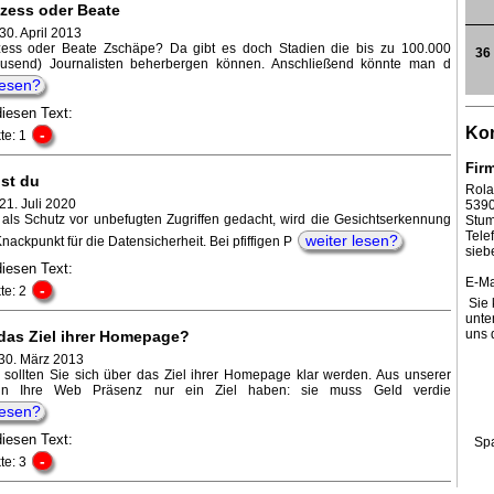
zess oder Beate
30. April 2013
ess oder Beate Zschäpe? Da gibt es doch Stadien die bis zu 100.000
36
ausend) Journalisten beherbergen können. Anschließend könnte man d
lesen?
diesen Text:
Kon
-
te: 1
Fir
st du
Rola
21. Juli 2020
539
h als Schutz vor unbefugten Zugriffen gedacht, wird die Gesichtserkennung
Stum
Tel
weiter lesen?
ackpunkt für die Datensicherheit. Bei pfiffigen P
sieb
diesen Text:
E-Ma
-
te: 2
Sie 
unte
uns 
 das Ziel ihrer Homepage?
30. März 2013
s sollten Sie sich über das Ziel ihrer Homepage klar werden. Aus unserer
nn Ihre Web Präsenz nur ein Ziel haben: sie muss Geld verdie
lesen?
diesen Text:
Sp
-
te: 3