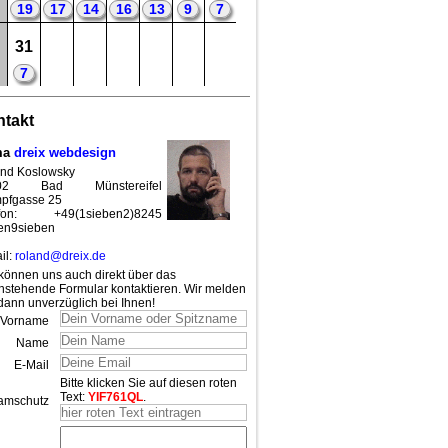
19
17
14
16
13
9
7
31
7
takt
ma
dreix webdesign
nd Koslowsky
02 Bad Münstereifel
pfgasse 25
efon: +49(1sieben2)8245
en9sieben
il:
roland@dreix.de
können uns auch direkt über das
nstehende Formular kontaktieren. Wir melden
dann unverzüglich bei Ihnen!
Vorname
Name
E-Mail
Bitte klicken Sie auf diesen roten
Text:
YIF761QL
.
amschutz