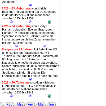
Autobahn.
😲
3
2026 = 93. Geburtstag
von: Ulrich
Biesinger, Fußballspieler bei BC Augsburg,
in der deutschen Nationalmannschaft
zwischen 1954 bis 1959
😀
😟
2
2026 = 84. Geburtstag
von: Evelyn
Hamann, eigentlich Eveline Braun, geb.
Hamann, = deutsche Schauspielerin und
Synchronsprecherin. Bekannt wurde sie
insbesondere durch ihre Zusammenarbeit
mit dem Komiker Loriot
😀
😟
5
Ereignis vor 81 Jahren
: Auf Befehl des US
amerikanischen Präsidenten Harry S.
Truman wurde über der Stadt Hiroshima am
06. August und am 09. August über
Nagasaki je eine Atombombe abgeworfen.
Schätzungsweise 80.000 Menschen starben
unmittelbar, nochmal ca. 80.000 an den
Spätfolgen z.B. der Strahlung. Die
Langzeitfolgen sind bis heute noch spürbar.
😲
0
2026 = 56. Todestag
von: Albin Kitzinger,
Fußballspieler bei 1. FC Schweinfurt 05, in
der deutschen Nationalmannschaft
zwischen 1935 bis 1942
😀
😟
0
2026 = 46. Geburtstag
von: Roman
Weidenfeller, Fußballspieler bei Borussia
n
Feb
Mrz
Apr
Mai
Jun