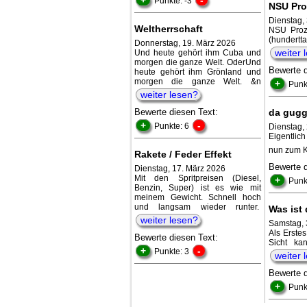
Punkte: -3
NSU Pro
Dienstag, 
Weltherrschaft
NSU Proz
(hundertt
Donnerstag, 19. März 2026
weiter 
Und heute gehört ihm Cuba und
morgen die ganze Welt. OderUnd
Bewerte 
heute gehört ihm Grönland und
morgen die ganze Welt. &n
+
Punk
weiter lesen?
Bewerte diesen Text:
da gugg
+
-
Punkte: 6
Dienstag, 
Eigentlic
nun zum Kn
Rakete / Feder Effekt
Bewerte 
Dienstag, 17. März 2026
Mit den Spritpreisen (Diesel,
+
Punk
Benzin, Super) ist es wie mit
meinem Gewicht. Schnell hoch
und langsam wieder runter.
Was ist
weiter lesen?
Samstag, 
Als Erste
Bewerte diesen Text:
Sicht ka
+
-
Punkte: 3
weiter 
Bewerte 
+
Punk