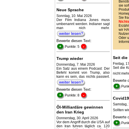
Benöti
sie sof
Neue Sprache
Produk
Homepa
Sonntag, 10. Mai 2026
Sie fr
Der Film Indiana Jones muss
Nichts
umbenannt werden. Indianer sagt
Erzähl
man nich mehr.
wir 
weiter lesen?
Nutzen
Oder 
Bewerte diesen Text:
Inform
+
-
Punkte: 5
Seit di
Trump wieder
Freitag, 1
Donnerstag, 7. Mai 2026
Seit die 
Ein Satz aus einem Podcast: Der
Befehl kommt von Trump, also
nicht meh
kann es sein, das nichts passiert.
Bewerte 
weiter lesen?
+
Punk
Bewerte diesen Text:
+
-
Punkte: 8
Covid19
Samstag, 
Öl-Milliardäre gewinnen
Sollten w
den Iran Krieg
Bewerte 
Donnerstag, 30. April 2026
Vor dem Angriff durch die USA auf
+
Punk
den Iran fuhren täglich ca. 120