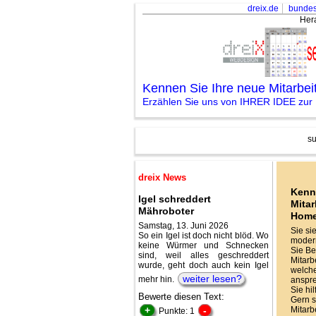
dreix.de
bundes
Her
Kennen Sie Ihre neue Mitarbe
Erzählen Sie uns von IHRER IDEE zu
su
dreix News
Kenn
Igel schreddert
Mitar
Mähroboter
Hom
Samstag, 13. Juni 2026
Sie si
So ein Igel ist doch nicht blöd. Wo
modern
keine Würmer und Schnecken
Sie Be
sind, weil alles geschreddert
Mitarbe
wurde, geht doch auch kein Igel
welche
weiter lesen?
mehr hin.
anspr
Sie hi
Bewerte diesen Text:
Gern s
+
-
Mitarb
Punkte: 1