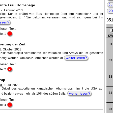
Ju
ente Frau Homepage
17. Februar 2013
20
nftige Kunde erfährt von Frau Homepage über Ihre Kompetenz und Ihr
199
ngsvermögen. Er / Sie bekommt vertrauen und wird sich gern bei Ihn
351
lesen?
diesen Text:
-
te: 1
K
ierung der Zeit
31
8. Oktober 2013
PHP Webprojekt vereinbaren wir Variablen und Arrays die im gesamten
weiter lesen?
enötigt werden. Um das zu erreichen werden di
32
diesen Text:
-
te: 2
33
rup
, 2. Juli 2020
 Drittel des exportierten kanadischen Ahornsirups nimmt die USA ab.
34
weiter lesen?
nd bezieht etwas mehr als 10% des süßen Safts.
diesen Text:
-
te: 4
35