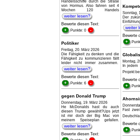
Handelsschiffe durch die Straße
von Hormus. Also fahren seit 4
Kompet
Wochen 120 Handels
Sonntag, 
weiter lesen?
Der zukü
Einfühlu
Bewerte diesen Text:
weiter 
+
-
Punkte: 0
Bewerte 
+
Punk
Politiker
Freitag, 20. März 2026
Die Fähigkeit zu denken und die
Globalis
Fähigkeit zu kommunizieren fällt
Montag, 2
leider nicht immer zusammen.
In jedem 
weiter lesen?
Projekt b
Bewerte diesen Text:
Bewerte 
+
-
Punkte: 6
+
Punk
gegen Donald Trump
Ahornsi
Donnerstag, 19. März 2026
Donnerstag
He McDonalds hast du auch
Fast zwei
diesen Trump gewählt?Ups jetzt
ist mir doch der Big Mac von
Deutschla
meinem Speiseplan gefallen.
Bewerte 
weiter lesen?
+
Punk
Bewerte diesen Text:
+
-