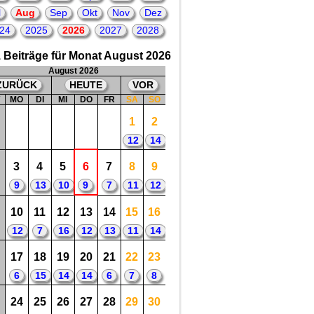
Dortmund, in der deutschen
l
Aug
Sep
Okt
Nov
Dez
Nationalmannschaft zwischen 2013 bis
2015
24
2025
2026
2027
2028
😀
3
2026 = 33. Geburtstag
von: Amin Younes,
 Beiträge für Monat August 2026
Fußballspieler bei Ajax Amsterdam,
Eintracht Frankfurt, in der deutschen
August 2026
Nationalmannschaft zwischen 2017 bis
ZURÜCK
HEUTE
VOR
2021
😀
W
MO
DI
MI
DO
FR
SA
SO
1
2
12
14
3
4
5
6
7
8
9
9
13
10
9
7
11
12
10
11
12
13
14
15
16
12
7
16
12
13
11
14
17
18
19
20
21
22
23
6
15
14
14
6
7
8
24
25
26
27
28
29
30