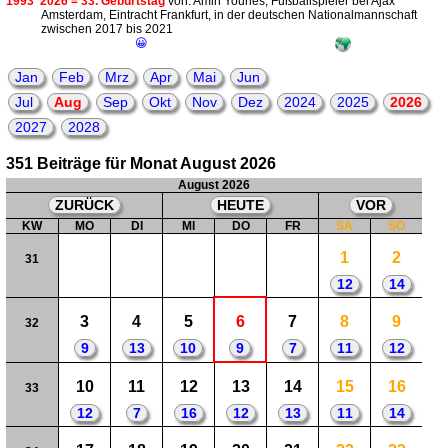
1993
2026 = 33. Geburtstag
von: Amin Younes, Fußballspieler bei Ajax
Amsterdam, Eintracht Frankfurt, in der deutschen Nationalmannschaft
zwischen 2017 bis 2021
😀
Jan
Feb
Mrz
Apr
Mai
Jun
Jul
Aug
Sep
Okt
Nov
Dez
2024
2025
2026
2027
2028
351 Beiträge für Monat August 2026
August 2026
ZURÜCK
HEUTE
VOR
KW
MO
DI
MI
DO
FR
SA
SO
1
2
31
12
14
3
4
5
6
7
8
9
32
9
13
10
9
7
11
12
10
11
12
13
14
15
16
33
12
7
16
12
13
11
14