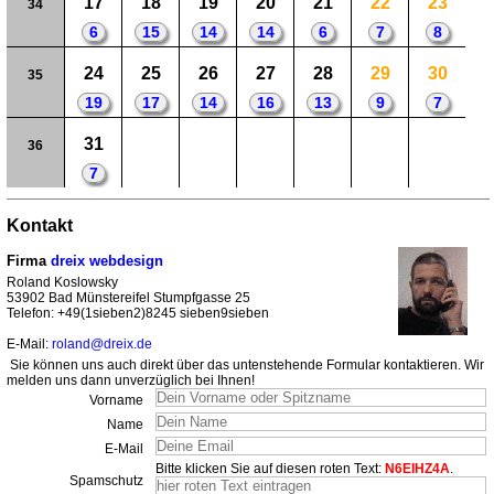
17
18
19
20
21
22
23
34
6
15
14
14
6
7
8
24
25
26
27
28
29
30
35
19
17
14
16
13
9
7
31
36
7
Kontakt
Firma
dreix webdesign
Roland Koslowsky
53902 Bad Münstereifel Stumpfgasse 25
Telefon: +49(1sieben2)8245 sieben9sieben
E-Mail:
roland@dreix.de
Sie können uns auch direkt über das untenstehende Formular kontaktieren. Wir
melden uns dann unverzüglich bei Ihnen!
Vorname
Name
E-Mail
Bitte klicken Sie auf diesen roten Text:
N6EIHZ4A
.
Spamschutz