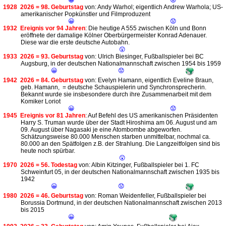
😀
😟
1928
2026 = 98. Geburtstag
von: Andy Warhol; eigentlich Andrew Warhola; US-
amerikanischer Popkünstler und Filmproduzent
😀
😟
1932
Ereignis vor 94 Jahren
: Die heutige A 555 zwischen Köln und Bonn
eröffnete der damalige Kölner Oberbürgermeister Konrad Adenauer.
Diese war die erste deutsche Autobahn.
😲
1933
2026 = 93. Geburtstag
von: Ulrich Biesinger, Fußballspieler bei BC
Augsburg, in der deutschen Nationalmannschaft zwischen 1954 bis 1959
😀
😟
1942
2026 = 84. Geburtstag
von: Evelyn Hamann, eigentlich Eveline Braun,
geb. Hamann, = deutsche Schauspielerin und Synchronsprecherin.
Bekannt wurde sie insbesondere durch ihre Zusammenarbeit mit dem
Komiker Loriot
😀
😟
1945
Ereignis vor 81 Jahren
: Auf Befehl des US amerikanischen Präsidenten
Harry S. Truman wurde über der Stadt Hiroshima am 06. August und am
09. August über Nagasaki je eine Atombombe abgeworfen.
Schätzungsweise 80.000 Menschen starben unmittelbar, nochmal ca.
80.000 an den Spätfolgen z.B. der Strahlung. Die Langzeitfolgen sind bis
heute noch spürbar.
😲
1970
2026 = 56. Todestag
von: Albin Kitzinger, Fußballspieler bei 1. FC
Schweinfurt 05, in der deutschen Nationalmannschaft zwischen 1935 bis
1942
😀
😟
1980
2026 = 46. Geburtstag
von: Roman Weidenfeller, Fußballspieler bei
Borussia Dortmund, in der deutschen Nationalmannschaft zwischen 2013
bis 2015
😀