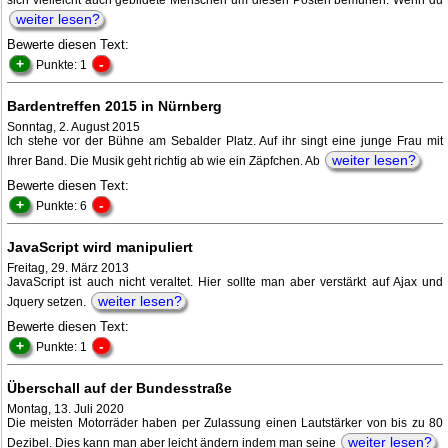
sich vielleicht auch gebildete Menschen um diesen Posten bemühen. Wenn du
weiter lesen?
Bewerte diesen Text:
+
-
Punkte: 1
Bardentreffen 2015 in Nürnberg
Sonntag, 2. August 2015
Ich stehe vor der Bühne am Sebalder Platz. Auf ihr singt eine junge Frau mit
weiter lesen?
Ihrer Band. Die Musik geht richtig ab wie ein Zäpfchen. Ab
Bewerte diesen Text:
+
-
Punkte: 6
JavaScript wird manipuliert
Freitag, 29. März 2013
JavaScript ist auch nicht veraltet. Hier sollte man aber verstärkt auf Ajax und
weiter lesen?
Jquery setzen.
Bewerte diesen Text:
+
-
Punkte: 1
Überschall auf der Bundesstraße
Montag, 13. Juli 2020
Die meisten Motorräder haben per Zulassung einen Lautstärker von bis zu 80
weiter lesen?
Dezibel. Dies kann man aber leicht ändern indem man seine