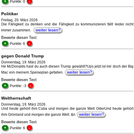
+
-
Punkte: 0
Politiker
Freitag, 20. März 2026
Die Fähigkeit zu denken und die Fähigkeit zu kommunizieren fällt leider nicht
weiter lesen?
immer zusammen.
Bewerte diesen Text:
+
-
Punkte: 6
gegen Donald Trump
Donnerstag, 19. März 2026
He McDonalds hast du auch diesen Trump gewählt?Ups jetzt ist mir doch der Big
weiter lesen?
Mac von meinem Speiseplan gefallen.
Bewerte diesen Text:
+
-
Punkte: -3
Weltherrschaft
Donnerstag, 19. März 2026
Und heute gehört ihm Cuba und morgen die ganze Welt. OderUnd heute gehört
weiter lesen?
ihm Grönland und morgen die ganze Welt. &n
Bewerte diesen Text:
+
-
Punkte: 6