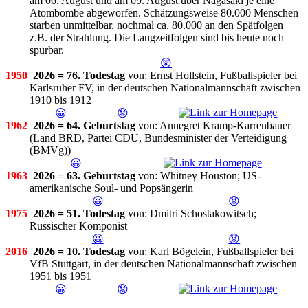
am 06. August und am 09. August über Nagasaki je eine
Atombombe abgeworfen. Schätzungsweise 80.000 Menschen
starben unmittelbar, nochmal ca. 80.000 an den Spätfolgen
z.B. der Strahlung. Die Langzeitfolgen sind bis heute noch
spürbar.
😲
1950
2026 = 76. Todestag
von: Ernst Hollstein, Fußballspieler bei
Karlsruher FV, in der deutschen Nationalmannschaft zwischen
1910 bis 1912
😀
😟
1962
2026 = 64. Geburtstag
von: Annegret Kramp-Karrenbauer
(Land BRD, Partei CDU, Bundesminister der Verteidigung
(BMVg))
😀
1963
2026 = 63. Geburtstag
von: Whitney Houston; US-
amerikanische Soul- und Popsängerin
😀
😟
1975
2026 = 51. Todestag
von: Dmitri Schostakowitsch;
Russischer Komponist
😀
😟
2016
2026 = 10. Todestag
von: Karl Bögelein, Fußballspieler bei
VfB Stuttgart, in der deutschen Nationalmannschaft zwischen
1951 bis 1951
😀
😟