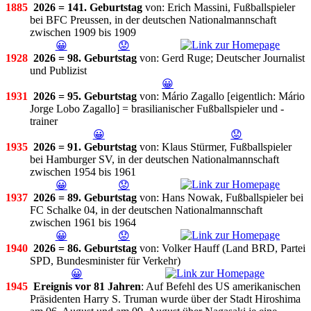
1885
2026 = 141. Geburtstag
von: Erich Massini, Fußballspieler
bei BFC Preussen, in der deutschen Nationalmannschaft
zwischen 1909 bis 1909
😀
😟
1928
2026 = 98. Geburtstag
von: Gerd Ruge; Deutscher Journalist
und Publizist
😀
1931
2026 = 95. Geburtstag
von: Mário Zagallo [eigentlich: Mário
Jorge Lobo Zagallo] = brasilianischer Fußballspieler und -
trainer
😀
😟
1935
2026 = 91. Geburtstag
von: Klaus Stürmer, Fußballspieler
bei Hamburger SV, in der deutschen Nationalmannschaft
zwischen 1954 bis 1961
😀
😟
1937
2026 = 89. Geburtstag
von: Hans Nowak, Fußballspieler bei
FC Schalke 04, in der deutschen Nationalmannschaft
zwischen 1961 bis 1964
😀
😟
1940
2026 = 86. Geburtstag
von: Volker Hauff (Land BRD, Partei
SPD, Bundesminister für Verkehr)
😀
1945
Ereignis vor 81 Jahren
: Auf Befehl des US amerikanischen
Präsidenten Harry S. Truman wurde über der Stadt Hiroshima