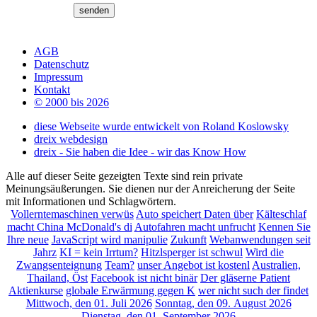
AGB
Datenschutz
Impressum
Kontakt
© 2000 bis 2026
diese Webseite wurde entwickelt von Roland Koslowsky
dreix webdesign
dreix - Sie haben die Idee - wir das Know How
Alle auf dieser Seite gezeigten Texte sind rein private
Meinungsäußerungen. Sie dienen nur der Anreicherung der Seite
mit Informationen und Schlagwörtern.
Vollerntemaschinen verwüs
Auto speichert Daten über
Kälteschlaf
macht China McDonald's di
Autofahren macht unfrucht
Kennen Sie
Ihre neue
JavaScript wird manipulie
Zukunft
Webanwendungen seit
Jahrz
KI = kein Irrtum?
Hitzlsperger ist schwul
Wird die
Zwangsenteignung
Team?
unser Angebot ist kostenl
Australien,
Thailand, Öst
Facebook ist nicht binär
Der gläserne Patient
Aktienkurse
globale Erwärmung gegen K
wer nicht such der findet
Mittwoch, den 01. Juli 2026
Sonntag, den 09. August 2026
Dienstag, den 01. September 2026