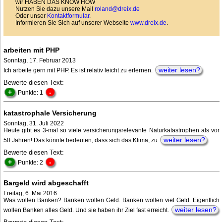
wir HABEN DAS KNOW HOW
Nutzen Sie dazu unsere Mail
roland@dreix.de
Oder unser
Kontaktformular
.
Informieren Sie Sich auf unserer Webseite
www.dreix.de
.
arbeiten mit PHP
Sonntag, 17. Februar 2013
weiter lesen?
Ich arbeite gern mit PHP. Es ist relativ leicht zu erlernen.
Bewerte diesen Text:
+
-
Punkte: 1
katastrophale Versicherung
Sonntag, 31. Juli 2022
Heute gibt es 3-mal so viele versicherungsrelevante Naturkatastrophen als vor
weiter lesen?
50 Jahren! Das könnte bedeuten, dass sich das Klima, zu
Bewerte diesen Text:
+
-
Punkte: 2
Bargeld wird abgeschafft
Freitag, 6. Mai 2016
Was wollen Banken? Banken wollen Geld. Banken wollen viel Geld. Eigentlich
weiter lesen?
wollen Banken alles Geld. Und sie haben ihr Ziel fast erreicht.