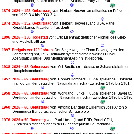
Republikaner, Justizminister United States Attorney General)
😀
😟
1874
2026 = 152. Geburtstag
von: Herbert Hoover; amerikanischer Präsident
von 1929-3-4 bis 1933-3-4
😀
😟
1874
2026 = 152. Geburtstag
von: Herbert Hoover (Land USA, Partei
Republikaner, Präsident Präsident)
😀
😟
1896
2026 = 130. Todestag
von: Otto Lilienthal; deutscher Pionier des Gleit-
und Muskelkraftflugs
😀
😟
1897
Ereignis vor 129 Jahren
: Der Siegeszug der Firma Bayer gegen den
Schmerzbeginnt, Felix Hoffmann synthetisiert ein weißes Pulver-
Acetylsalicylsäure. Das Medikament Aspirin ist geboren.
😲
1938
2026 = 88. Geburtstag
von: Grit Boettcher = deutsche Schauspielerin und
Hörspielsprecherin
😀
1957
2026 = 69. Geburtstag
von: Ronald Borchers, Fußballspieler bei Eintracht
Frankfurt, in der deutschen Nationalmannschaft zwischen 1978 bis 1981
😀
1958
2026 = 68. Geburtstag
von: Wolfgang Funkel, Fußballspieler bei Bayer 05
Uerdingen, in der deutschen Nationalmannschaft zwischen 1986 bis 1986
😀
1960
2026 = 66. Geburtstag
von: Antonio Banderas; Eigentlich José Antonio
Dominguez Banderas; spanischer Schauspieler
😀
1976
2026 = 50. Todestag
von: Paul Lücke (Land BRD, Partei CDU,
Bundesminister des Innern der Bundesrepublik Deutschland)
😀
😟