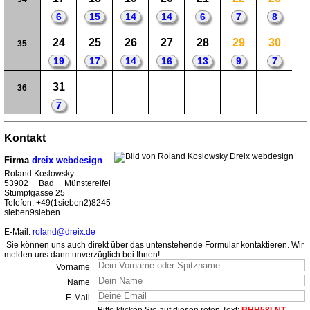
6
15
14
14
6
7
8
24
25
26
27
28
29
30
35
19
17
14
16
13
9
7
31
36
7
Kontakt
Firma
dreix webdesign
Roland Koslowsky
53902 Bad Münstereifel
Stumpfgasse 25
Telefon: +49(1sieben2)8245
sieben9sieben
E-Mail:
roland@dreix.de
Sie können uns auch direkt über das untenstehende Formular kontaktieren. Wir
melden uns dann unverzüglich bei Ihnen!
Vorname
Name
E-Mail