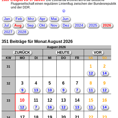
1989
Ereignis vor 37 Jahren
: Die Lufthansa eröffnet als erste deutsche
Fluggesellschaft einen regulären Linienflug zwischen der Bundesrepublik
und der DDR.
😲
Jan
Feb
Mrz
Apr
Mai
Jun
Jul
Aug
Sep
Okt
Nov
Dez
2024
2025
2026
2027
2028
351 Beiträge für Monat August 2026
August 2026
ZURÜCK
HEUTE
VOR
KW
MO
DI
MI
DO
FR
SA
SO
1
2
31
12
14
3
4
5
6
7
8
9
32
9
13
10
9
7
11
12
10
11
12
13
14
15
16
33
12
7
16
12
13
11
14
17
18
19
20
21
22
23
34