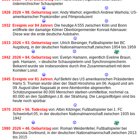
österreichischer Schauspieler
😀
😟
1928
2026 = 98. Geburtstag
von: Andy Warhol; eigentlich Andrew Warhola; US-
amerikanischer Popkünstler und Filmproduzent
😀
😟
1932
Ereignis vor 94 Jahren
: Die heutige A 555 zwischen Köln und Bonn
eröffnete der damalige Kölner Oberbürgermeister Konrad Adenauer.
Diese war die erste deutsche Autobahn.
😲
1933
2026 = 93. Geburtstag
von: Ulrich Biesinger, Fußballspieler bei BC
Augsburg, in der deutschen Nationalmannschaft zwischen 1954 bis 1959
😀
😟
1942
2026 = 84. Geburtstag
von: Evelyn Hamann, eigentlich Eveline Braun,
geb. Hamann, = deutsche Schauspielerin und Synchronsprecherin.
Bekannt wurde sie insbesondere durch ihre Zusammenarbeit mit dem
Komiker Loriot
😀
😟
1945
Ereignis vor 81 Jahren
: Auf Befehl des US amerikanischen Präsidenten
Harry S. Truman wurde über der Stadt Hiroshima am 06. August und am
09. August über Nagasaki je eine Atombombe abgeworfen.
Schätzungsweise 80.000 Menschen starben unmittelbar, nochmal ca.
80.000 an den Spätfolgen z.B. der Strahlung. Die Langzeitfolgen sind bis
heute noch spürbar.
😲
1970
2026 = 56. Todestag
von: Albin Kitzinger, Fußballspieler bei 1. FC
Schweinfurt 05, in der deutschen Nationalmannschaft zwischen 1935 bis
1942
😀
😟
1980
2026 = 46. Geburtstag
von: Roman Weidenfeller, Fußballspieler bei
Borussia Dortmund, in der deutschen Nationalmannschaft zwischen 2013
bis 2015