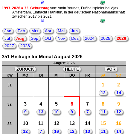
😀
1993
2026 = 33. Geburtstag
von: Amin Younes, Fußballspieler bei Ajax
Amsterdam, Eintracht Frankfurt, in der deutschen Nationalmannschaft
zwischen 2017 bis 2021
😀
Jan
Feb
Mrz
Apr
Mai
Jun
Jul
Aug
Sep
Okt
Nov
Dez
2024
2025
2026
2027
2028
351 Beiträge für Monat August 2026
August 2026
ZURÜCK
HEUTE
VOR
KW
MO
DI
MI
DO
FR
SA
SO
1
2
31
12
14
3
4
5
6
7
8
9
32
9
13
10
9
7
11
12
10
11
12
13
14
15
16
33
12
7
16
12
13
11
14