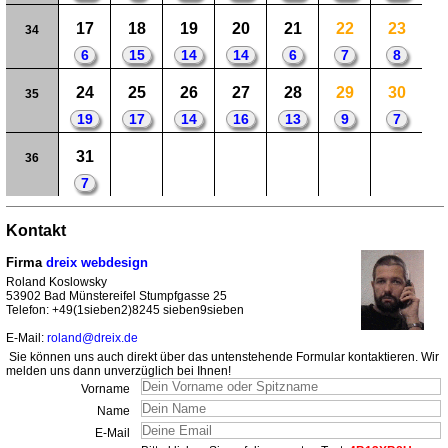
17
18
19
20
21
22
23
34
6
15
14
14
6
7
8
24
25
26
27
28
29
30
35
19
17
14
16
13
9
7
31
36
7
Kontakt
Firma
dreix webdesign
Roland Koslowsky
53902 Bad Münstereifel Stumpfgasse 25
Telefon: +49(1sieben2)8245 sieben9sieben
E-Mail:
roland@dreix.de
Sie können uns auch direkt über das untenstehende Formular kontaktieren. Wir
melden uns dann unverzüglich bei Ihnen!
Vorname
Name
E-Mail