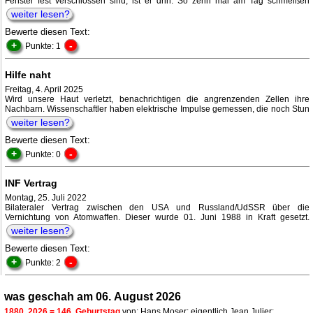
Fenster fest verschlossen sind, ist er drin. So zehn mal am Tag schmeißen
weiter lesen?
Bewerte diesen Text:
+
-
Punkte: 1
Hilfe naht
Freitag, 4. April 2025
Wird unsere Haut verletzt, benachrichtigen die angrenzenden Zellen ihre
Nachbarn. Wissenschaftler haben elektrische Impulse gemessen, die noch Stun
weiter lesen?
Bewerte diesen Text:
+
-
Punkte: 0
INF Vertrag
Montag, 25. Juli 2022
Bilateraler Vertrag zwischen den USA und Russland/UdSSR über die
Vernichtung von Atomwaffen. Dieser wurde 01. Juni 1988 in Kraft gesetzt.
weiter lesen?
Bewerte diesen Text:
+
-
Punkte: 2
was geschah am 06. August 2026
1880
2026 = 146. Geburtstag
von: Hans Moser; eigentlich Jean Julier;