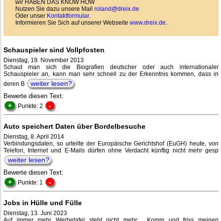
wir HABEN DAS KNOW HOW
Nutzen Sie dazu unsere Mail
roland@dreix.de
Oder unser
Kontaktformular
.
Informieren Sie Sich auf unserer Webseite
www.dreix.de
.
Schauspieler sind Vollpfosten
Dienstag, 19. November 2013
Schaut man sich die Biografien deutscher oder auch internationaler
Schauspieler an, kann man sehr schnell zu der Erkenntnis kommen, dass in
weiter lesen?
deren B
Bewerte diesen Text:
+
-
Punkte: 2
Auto speichert Daten über Bordelbesuche
Dienstag, 8. April 2014
Verbindungsdaten, so urteilte der Europäische Gerichtshof (EuGH) heute, von
Telefon, Internet und E-Mails dürfen ohne Verdacht künftig nicht mehr gesp
weiter lesen?
Bewerte diesen Text:
+
-
Punkte: 1
Jobs in Hülle und Fülle
Dienstag, 13. Juni 2023
Auf immer mehr Werbetafel steht nicht mehr: Komm und friss meinen