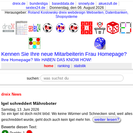
dreix.de
bundesliga
baseddata.de
snowly.de
akuezufi.de
sexlex24.de
Donnerstag, den 06. August 2026
Herausgeber:
Roland Koslowsky
dreix webdesign Webseiten, Datenbanken,
Shopsysteme
Kennen Sie Ihre neue Mitarbeiterin Frau Homepage?
Ihre Homepage? Wir HABEN DAS KNOW HOW!
home
ranking
statistik
suchen:
dreix News
Igel schreddert Mähroboter
Samstag, 13. Juni 2026
So ein Igel ist doch nicht blöd. Wo keine Würmer und Schnecken sind, weil alles
weiter lesen?
geschreddert wurde, geht doch auch kein Igel mehr hin.
Bewerte diesen Text:
+
-